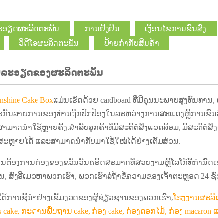
ະອຽດຜະລິດຕະພັນ
ການຢັ້ງຢືນ
ເງື່ອນໄຂການຂົນສົ່ງ
ວິດີໂອຜະລິດຕະພັນ
ປ້າຍກຳກັບສິນຄ້າ
ລະອຽດຂອງຜະລິດຕະພັນ
nshine Cake Box
ແມ່ນເຮັດດ້ວຍ cardboard ທີ່ມີຄຸນນະພາບສູງທົນທານ,
ະກັນລາຍການຂອງທ່ານຖືກປົກປ້ອງໃນລະຫວ່າງການສະແດງຫຼືການຂົນສົ່ງ.
ມາດນໍາໃຊ້ຫຼາຍຄັ້ງ.ສໍາລັບລູກຄ້າທີ່ມີສະຕິຕໍ່ສິ່ງແວດລ້ອມ, ມີສະຕິຕ
ສະຫຼາຍໄດ້ ແລະສາມາດນໍາກັບມາໃຊ້ໃໝ່ໄດ້ຢ່າງເຕັມສ່ວນ.
່ານຕ້ອງການກ່ອງຂອງຂວັນວັນຄຣິດສະມາດທີ່ສວຍງາມຫຼືໂລໂກ້ທີ່ກໍານົດເ
ນ, ສົ່ງອີເມວຫາພວກເຮົາ, ພວກເຮົາລໍຖ້າຂໍ້ຄວາມຂອງເຈົ້າຕະຫຼອດ 24 ຊົ
້​ການ​ຊີ້​ນໍາ​ຢ່າງ​ເຂັ້ມ​ງວດ​ຂອງ​ຜູ້​ຊ່ຽວ​ຊານ​ຂອງ​ພວກ​ເຮົາ​,
ໂຮງງານຜະລິ
 cake, ກະດານພື້ນຖານ cake, ກ່ອງ cake, ກ່ອງດອກໄມ້, ກ່ອງ macaron 