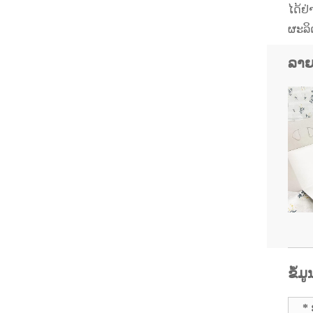
ໄດ້ຢ
ຜະລິດ
ລາຍ
ຂໍ້
* 