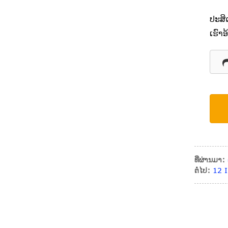
ປະສິ
ເຮົາອ
ທີ່ຜ່ານມາ:
ຕໍ່ໄປ:
12 