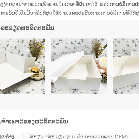
່າງງ່າຍດາຍຈາກພວກເຮົາພາຍໃນເວລາທີ່ສັນຍາໄວ້, ແລະ
ການບໍລິການປ
ຕະພັນທີ່ເປັນມືອາຊີບທີ່ສຸດໃຫ້ທ່ານແລະປະສົບການການບໍລິການທີ່ດີທີ່ສ
ລະອຽດຜະລິດຕະພັນ
ມູນຈໍາເພາະຂອງຜະລິດຕະພັນ
ຮູບ​ຮ່າງ​
ສີ່ຫຼ່ຽມ / ສີ່ຫລ່ຽມ (ຍອມຮັບການອອກແບບ OEM)