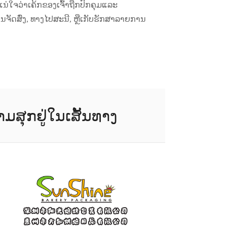
້ແນ່ໃຈວ່າເຄ້ກຂອງເຈົ້າຖືກປົກຄຸມແລະ
ານຈັດສົ່ງ, ທາງໄປສະນີ, ຫຼືເກັບຮັກສາລາຍການ
ຸກຢູ່ໃນເສັ້ນທາງ