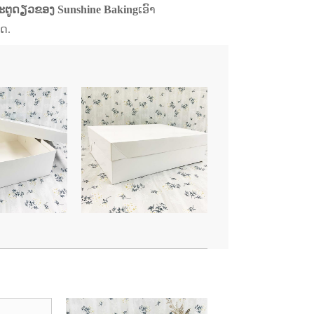
ະຕູດຽວຂອງ Sunshine Baking
ເອົາ
ຸດ.