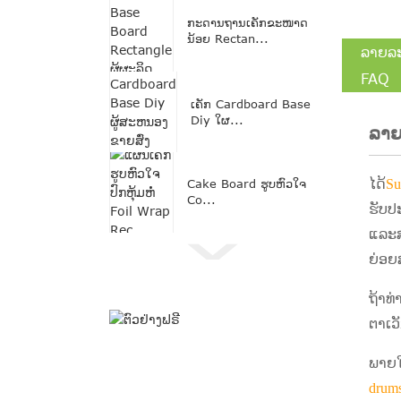
ກະດານຖານເຄັກຂະໜາດ
ນ້ອຍ Rectan...
ລາຍລ
FAQ
ເຄັກ Cardboard Base
Diy ໃຜ...
ລາຍ
Cake Board ຮູບຫົວໃຈ
ໄດ້
Su
Co...
ຮັບປ
ແລະສາ
ຍ່ອຍ
ຖ້າທ
ຕາເວັ
ພາຍ​ໃຕ
drums