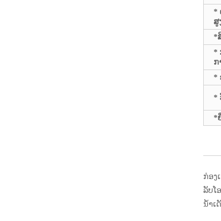
*
ສູງ
*ສ
* 
ກາ
* 
* 
*ຍີ
ກ່ອງ
ລັບໂ
ນ້ໍາເ