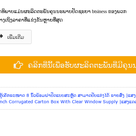
ດທິພາບແມ່ນຜະລິດຕະພັນຄຸນນະພາບປັດຊະຍາ btsiness ຂອງພວກ
້າງເຖິງລາຄາທີ່ແຂ່ງຂັນຫຼາຍທີ່ສຸດ
ເພີ່ມເຕີມ
ຄລິກທີ່ນີ້ເພື່ອຮັບຜະລິດຕະພັນທີ່ມີຄ
ຕູ້ເຄັກຂະໜາດ 8 ນິ້ວພ້ອມຝາປິດແບບສະຫຼັດ ສາມາດປັບແຕ່ງໄດ້ ຂາຍສົ່ງ |ແສ
Inch Corrugated Carton Box With Clear Window Supply |ແສງແດ