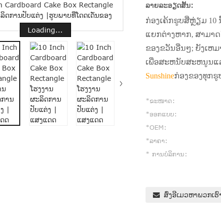
ລາຍ​ລະ​ອຽດ​ສັ້ນ​:
ກ່ອງເຄ້ກຮູບສີ່ຫຼ່ຽມ 10
Loading...
ແຍກຕ່າງຫາກ, ສາມາດໃສ
ຂອງຂວັນອື່ນໆ; ຍັງເຫມາ
ເພື່ອສະຫນັບສະຫນູນແ
Sunshine
ກ່ອງຂອງທຸກຮ
*ຂະໜາດ:
*ອອກ​ແບບ:
*OEM:
*ລາຄາ:
* ການ​ບໍ​ລິ​ການ​:
ສົ່ງອີເມວຫາພວກເຮົ