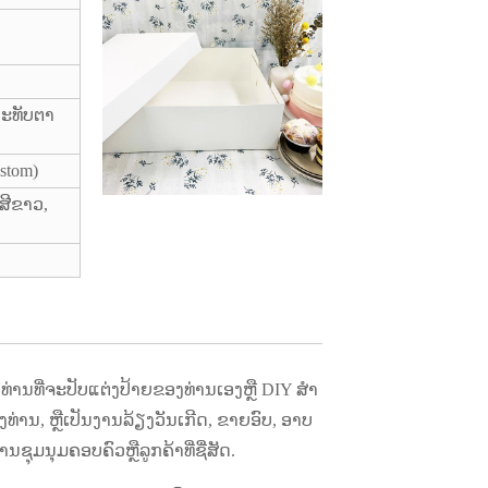
ປະທັບຕາ
ustom)
 ສີຂາວ,
່ານທີ່ຈະປັບແຕ່ງປ້າຍຂອງທ່ານເອງຫຼື DIY ສໍາ
ທ່ານ, ຫຼືເປັນງານລ້ຽງວັນເກີດ, ຂາຍອົບ, ອາບ
ນຊຸມນຸມຄອບຄົວຫຼືລູກຄ້າທີ່ຊື່ສັດ.