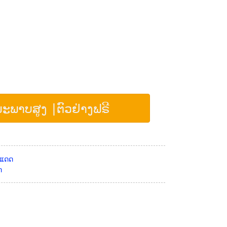
ຸນນະພາບສູງ |ຕົວຢ່າງຟຣີ
ງແດດ
ດ