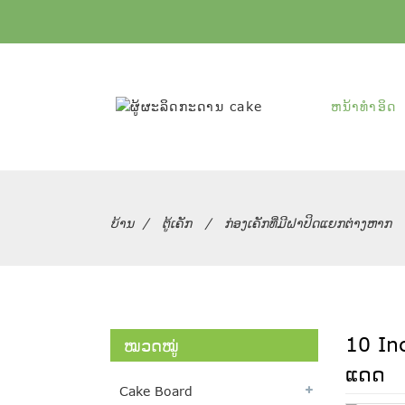
ຫນ້າທໍາອິດ
ບ້ານ
ຕູ້ເຄັກ
ກ່ອງເຄັກທີ່ມີຝາປິດແຍກຕ່າງຫາກ
10 In
ໝວດໝູ່
ແດດ
Cake Board