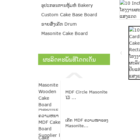
ອຸປະກອນການຫຸ້ມຫໍ່ Bakery
Custom Cake Base Board
ຂາຍສົ່ງເຄັກ Drum
Masonite Cake Board
ຜະລິດຕະພັນທີ່ໂດດເດັ່ນ
MDF Circle Masonite
ໄມ້ ...
ເຄັກ MDF ຄວາມໜາຂອງ
Masonite...