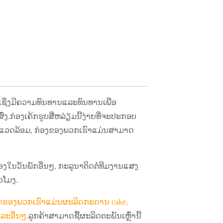
 ເຊິ່ງມີຄວາມທົນທານແລະທົນທານເພື່ອ
ກ່ອງເຄ້ກຮູບສີ່ຫລ່ຽມນີ້ງ່າຍທີ່ຈະປະກອບ
ໍ່ສິ່ງແວດລ້ອມ, ກ່ອງຂອງພວກເຮົາແມ່ນສາມາດ
ອງໃນວັນພັກອື່ນໆ, ກະລຸນາຕິດຕໍ່ທີມງານແສງ
່ວໂມງ.
ດຂອງພວກເຮົາແມ່ນຜະລິດກະດານ cake,
ແລະອື່ນໆ
.ລູກຄ້າສາມາດຊື້ຜະລິດຕະພັນເຫຼົ່ານີ້