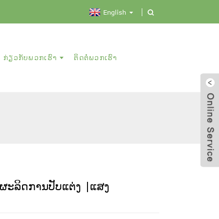
English
ກ່ຽວ​ກັບ​ພວກ​ເຮົາ
ຕິດ​ຕໍ່​ພວກ​ເຮົາ
ຜະລິດການປັບແຕ່ງ |ແສງ