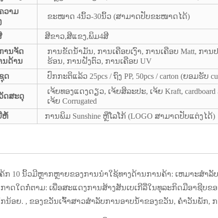
 ຄວາມ​
ຂະໜາດ 4ນິ້ວ-30ນິ້ວ (ສາມາດປັບຂະໜາດໄດ້)
​
ີ
ສີຂາວ,ສີແຂງ,ພິມ4ສີ
ການ​ຈັດ​
ການຂັດນໍ້າມັນ, ການເຄືອບເງົາ, ການເຄືອບ Matt, ການ
ນ​ດ້ານ​
ຮ້ອນ, ການຝັງຕົວ, ການເຄືອບ UV
ຊຸດ
ປົກກະຕິແລ້ວ 25pcs / ຖົງ PP, 50pcs / carton (ຍອມຮັບ c
ເຈ້ຍທອງແດງດຽວ, ເຈ້ຍສິລະປະ, ເຈ້ຍ Kraft, cardboard
ວັດສະດຸ
ເຈ້ຍ Corrugated
່ຫໍ້
ການພິມ Sunshine ຫຼືໂລໂກ້ (LOGO ສາມາດປັບແຕ່ງໄດ້)
ເຄ້ກ 10 ນິ້ວມີຫຼາກຫຼາຍຂອງການນໍາໃຊ້ທາງດ້ານການຄ້າ: ເຫມາະສໍາລັບທ
ອກາດໃດກໍ່ຕາມ: ເພື່ອສະແດງການສ້າງສັນເບເກີລີ່ໃນທຸລະກິດມືອາຊີບຂອງ
ດັກນ້ອຍ. , ຂອງຂວັນເຈົ້າສາວສໍາລັບການອາບນ້ໍາຂອງຂວັນ, ຄ່ໍາວັນພັກ, ກາ