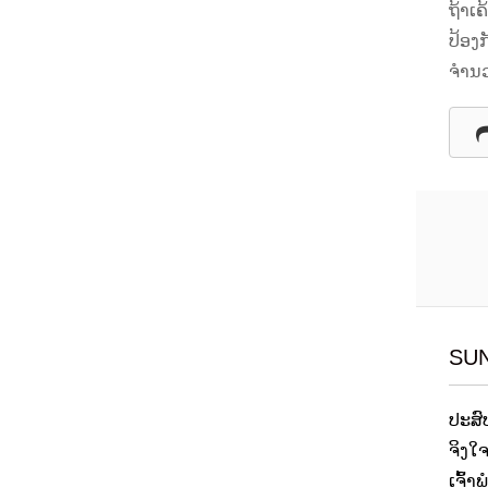
ຖ້າເຄ
ປ້ອງ
ຈໍານ
SUN
ປະສົບ
ຈິງໃ
ເຈົ້າ