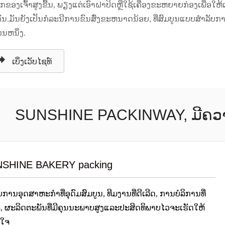
້ກຂອງເຈົ້າສູງຂື້ນ, ພຽງແຕ່ເອົາຝາປິດຫຼືໃຊ້ເຄື່ອງຂະຫຍາຍກ່ອງເພື່ອໃຫ
ກັນ.ມັນຍັງເປັນກໍລະນີການຂົນສົ່ງຂະຫນາດນ້ອຍ, ທີ່ສົມບູນແບບສໍາລັບກ
ວນຫນຶ່ງ.
ເບິ່ງເວັບໄຊທ໌
SUNSHINE PACKINWAY, ມີຄວາມສ
SHINE BAKERY packing
ການອຸດສາຫະກໍາທີ່ອຸດົມສົມບູນ, ທີມງານທີ່ດີເລີດ, ການບໍລິການທີ່
ຈ, ຜະລິດຕະພັນທີ່ມີຄຸນນະພາບສູງແລະປະສິດທິພາບໄວຈະເຮັດໃຫ້
ພໍໃຈ