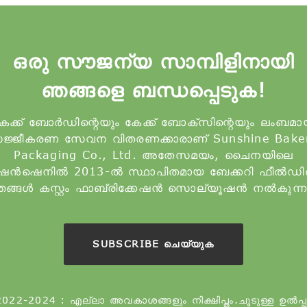
ഒരു സൗജന്യ സാമ്പിളിനായി
ഞങ്ങളെ ബന്ധപ്പെടുക!
േക്ക് ബോർഡിന്റെയും കേക്ക് ബോക്സിന്റെയും ലംബമ
ജ്ജീകരണ സേവന വിതരണക്കാരാണ് Sunshine Bake
Packaging Co., Ltd. അതേസമയം, ചൈനയിലെ
െൻ‌ഷെനിൽ 2013-ൽ സ്ഥാപിതമായ ബേക്കറി ഫീൽഡ
ങ്ങൾ കസ്റ്റം ഫാബ്രിക്കേഷൻ സൊല്യൂഷൻ നൽകുന്ന
SUBSCRIBE ചെയ്യുക
022-2024 : എല്ലാ അവകാശങ്ങളും നിക്ഷിപ്തം.
ചൂടുള്ള ഉൽപ്