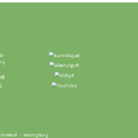
ായ
ry
ിൽ
ു.
പന്നങ്ങൾ
-
സൈറ്റ്മാപ്പ്