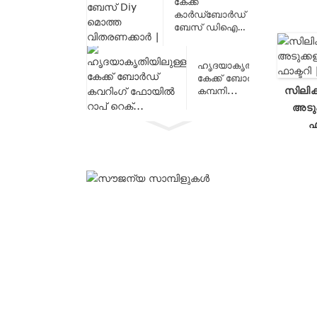
കേക്ക്
കാർഡ്ബോർഡ്
ബേസ് ഡിഐ
ആരാണ്...
ഹൃദയാകൃതിയിലുള്ള
കേക്ക് ബോർഡ്
സിലി
കമ്പനി...
അടുക
ഫ