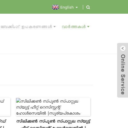
English
ബേക്കിംഗ് ഉപകരണങ്ങൾ
വാർത്തകൾ
്ഡ്
സിലിക്കൺ സ്പൂൺ സ്പാറ്റുല സ്യൂട്ട്
് |
ഹീറ്റ് റെസിസ്റ്റന്റ് ഹോൾസെയിൽ |