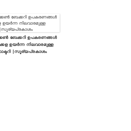
ക്കൺ ബേക്കറി ഉപകരണങ്ങൾ
്കള ഉയർന്ന നിലവാരമുള്ള
ാക്ടറി |സൂര്യപ്രകാശം