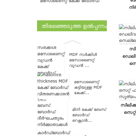
മസോണൈറ്റ് കേക്ക് ബോർഡ്
നിർ
തിരഞ്ഞെടുത്ത ഉൽപ്പന്നം
സില
MDF സർക്കിൾ
ഡെലി
മസോണൈറ്റ്
സെ
വുഡൻ ...
മസോണൈറ്റ്
കട്ടിയുള്ള MDF
കേക്ക്...
സിലിക്
മിനി കേക്ക് ബേസ്
സെറ്റ
ബോർഡ്
റെക്റ്റാൻ...