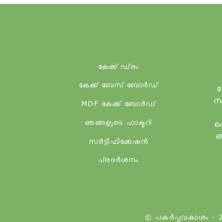
കേക്ക് ഡ്രം
കേക്ക് ബേസ് ബോർഡ്
ക
സ
MDF കേക്ക് ബോർഡ്
ഞങ്ങളുടെ ഫാക്ടറി
ഷ
ഞ
സർട്ടിഫിക്കേഷൻ
പ്രദർശനം
© പകർപ്പവകാശം - 2