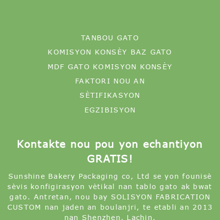
TANBOU GATO
KOMISYON KONSÈY BAZ GATO
MDF GATO KOMISYON KONSÈY
FAKTORI NOU AN
SÈTIFIKASYON
EGZIBISYON
Kontakte nou pou yon echantiyon
GRATIS!
Sunshine Bakery Packaging co, Ltd se yon founisè
sèvis konfigirasyon vètikal nan tablo gato ak bwat
gato. Antretan, nou bay SOLISYON FABRICATION
CUSTOM nan jaden an boulanjri, te etabli an 2013
nan Shenzhen, Lachin.