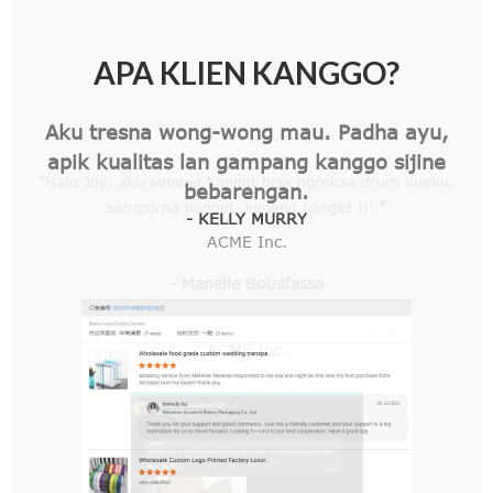
APA KLIEN KANGGO?
"
Halo Joy, aku seneng banget bisa ngreksa drum kueku,
sampurna banget, seneng banget !!!.
"
- Manelle Bouafassa
ACME Inc.