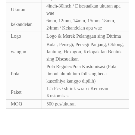
4inch-30inch / Disesuaikan ukuran apa
Ukuran
wae
6mm, 12mm, 14mm, 15mm, 18mm,
kekandelan
24mm / Kekandelan apa wae
Logo
Logo & Merek Pelanggan sing Ditrima
Bulat, Persegi, Persegi Panjang, Oblong,
wangun
Jantung, Hexagon, Kelopak lan Bentuk
sing Disesuaikan
Pola Reguler/Pola Kustomisasi (Pola
Pola
timbul aluminium foil sing beda
kasedhiya kanggo dipilih)
1-5 Pcs / shrink wrap / Kemasan
Paket
Kustomisasi
MOQ
500 pcs/ukuran