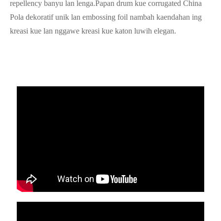
repellency banyu lan lenga.Papan drum kue corrugated China
Pola dekoratif unik lan embossing foil nambah kaendahan ing
kreasi kue lan nggawe kreasi kue katon luwih elegan.