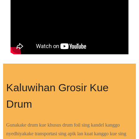
Kaluwihan Grosir Kue
Drum
Gunakake drum kue khusus drum foil sing kandel kanggo
nyedhiyakake transportasi sing apik lan kuat kanggo kue sing