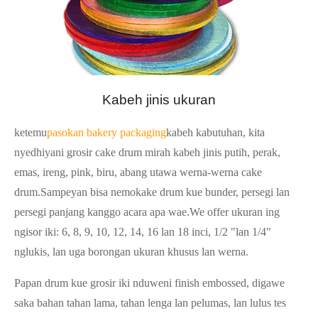
Kabeh jinis ukuran
ketemu
pasokan bakery packaging
kabeh kabutuhan, kita
nyedhiyani grosir cake drum mirah kabeh jinis putih, perak,
emas, ireng, pink, biru, abang utawa werna-werna cake
drum.Sampeyan bisa nemokake drum kue bunder, persegi lan
persegi panjang kanggo acara apa wae.We offer ukuran ing
ngisor iki: 6, 8, 9, 10, 12, 14, 16 lan 18 inci, 1/2 "lan 1/4"
nglukis, lan uga borongan ukuran khusus lan werna.
Papan drum kue grosir iki nduweni finish embossed, digawe
saka bahan tahan lama, tahan lenga lan pelumas, lan lulus tes