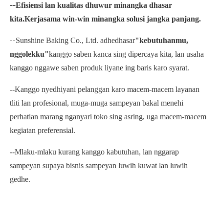
Efisiensi lan kualitas dhuwur minangka dhasar
--
kita.Kerjasama win-win minangka solusi jangka panjang.
Sunshine Baking Co., Ltd. adhedhasar
"kebutuhanmu,
--
nggolekku"
kanggo saben kanca sing dipercaya kita, lan usaha
kanggo nggawe saben produk liyane ing baris karo syarat.
--Kanggo nyedhiyani pelanggan karo macem-macem layanan
tliti lan profesional, muga-muga sampeyan bakal menehi
perhatian marang nganyari toko sing asring, uga macem-macem
kegiatan preferensial.
--Mlaku-mlaku kurang kanggo kabutuhan, lan nggarap
sampeyan supaya bisnis sampeyan luwih kuwat lan luwih
gedhe.