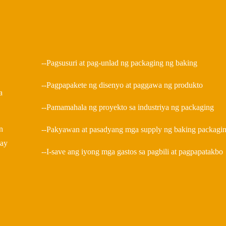
--Pagsusuri at pag-unlad ng packaging ng baking
--Pagpapakete ng disenyo at paggawa ng produkto
a
--Pamamahala ng proyekto sa industriya ng packaging
n
--Pakyawan at pasadyang mga supply ng baking packagi
may
--I-save ang iyong mga gastos sa pagbili at pagpapatakbo