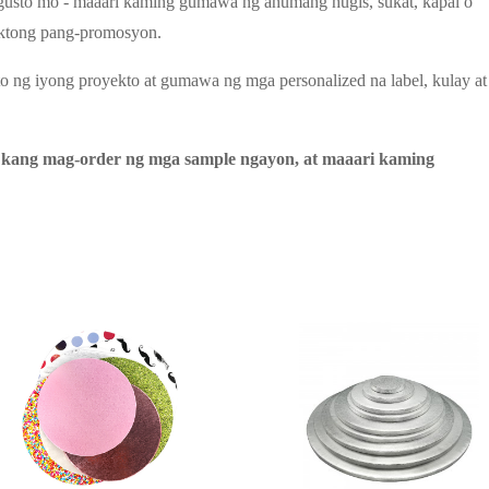
usto mo - maaari kaming gumawa ng anumang hugis, sukat, kapal o
ektong pang-promosyon.
 ng iyong proyekto at gumawa ng mga personalized na label, kulay at
 kang mag-order ng mga sample ngayon, at maaari kaming