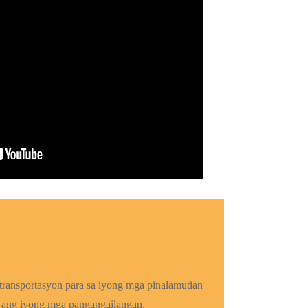
ransportasyon para sa iyong mga pinalamutian
 ang iyong mga pangangailangan.