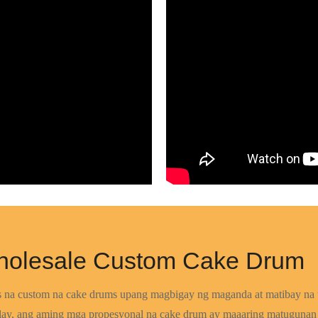
holesale Custom Cake Drum
s na custom na cake drums upang magbigay ng maganda at matibay na t
play, ang aming mga propesyonal na cake drum ay maaaring matugunan