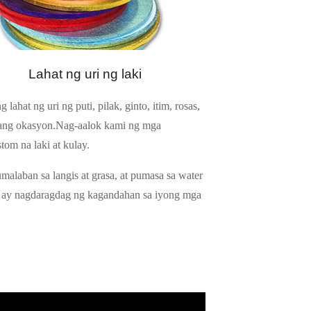
Lahat ng uri ng laki
at ng uri ng puti, pilak, ginto, itim, rosas,
umang okasyon.Nag-aalok kami ng mga
tom na laki at kulay.
alaban sa langis at grasa, at pumasa sa water
ing ay nagdaragdag ng kagandahan sa iyong mga