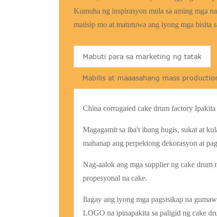
Kumuha ng inspirasyon mula sa aming mga nak
maiisip mo at matutuwa ang iyong mga bisita s
Mabuti para sa marketing ng tatak
Mabilis at maaasahang mass productio
China corrugated cake drum factory Ipakit
Magagamit sa iba't ibang hugis, sukat at 
mahanap ang perpektong dekorasyon at pag
Nag-aalok ang mga supplier ng cake drum 
propesyonal na cake.
Ilagay ang iyong mga pagsisikap na gumawa
LOGO na ipinapakita sa paligid ng cake dr