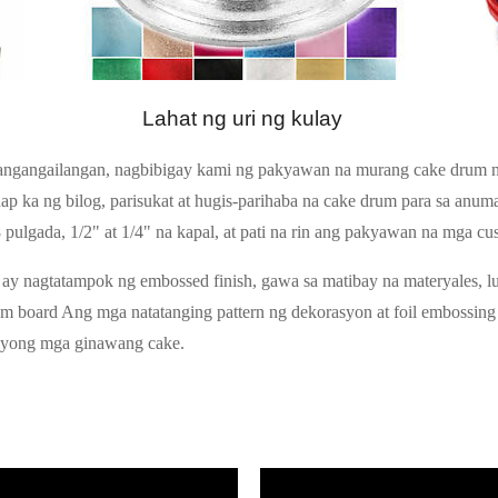
Lahat ng uri ng kulay
angangailangan, nagbibigay kami ng pakyawan na murang cake drum ng lah
ap ka ng bilog, parisukat at hugis-parihaba na cake drum para sa an
8 pulgada, 1/2" at 1/4" na kapal, at pati na rin ang pakyawan na mga cus
y nagtatampok ng embossed finish, gawa sa matibay na materyales, lum
 drum board Ang mga natatanging pattern ng dekorasyon at foil emboss
 iyong mga ginawang cake.