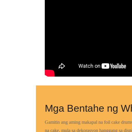
Mga Bentahe ng W
Gamitin ang aming makapal na foil cake drum
na cake, mula sa dekorasyon hanggang sa dis