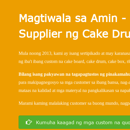
Magtiwala sa Amin -
Supplier ng Cake Dr
Mula noong 2013, kami ay isang sertipikado at may karanas
ng iba't ibang custom na cake board, cake drum, cake box, ri
Bilang isang pakyawan na tagapagtustos ng pinakamahu
para makipagnegosyo sa mga customer sa ibang bansa, nag
mataas na kalidad at mga materyal na pangkalikasan sa nap
Marami kaming malalaking customer sa buong mundo, nagpa
Kumuha kaagad ng mga custom na quo