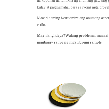
na koponan na lumikha ng anumang gawaing g
kulay at pagmamahal para sa iyong mga proy
Maaari naming i-customize ang anumang aspeto
estilo.
May ilang ideya?Walang problema, maaari
magbigay sa iyo ng mga libreng sample.