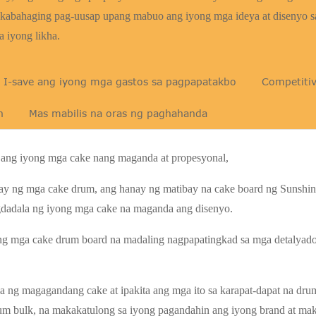
abahaging pag-uusap upang mabuo ang iyong mga ideya at disenyo sa 
a iyong likha.
I-save ang iyong mga gastos sa pagpapatakbo
Competitiv
n
Mas mabilis na oras ng paghahanda
a ang iyong mga cake nang maganda at propesyonal,
kulay ng mga cake drum, ang hanay ng matibay na cake board ng Sunshi
dadala ng iyong mga cake na maganda ang disenyo.
ng mga cake drum board na madaling nagpapatingkad sa mga detalyado
 ng magagandang cake at ipakita ang mga ito sa karapat-dapat na dru
um bulk, na makakatulong sa iyong pagandahin ang iyong brand at ma