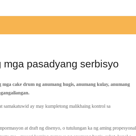
g mga pasadyang serbisyo
ng mga cake drum ng anumang hugis, anumang kulay, anumang
ngangailangan.
t samakatuwid ay may kumpletong malikhaing kontrol sa
mpormasyon at draft ng disenyo, o tutulungan ka ng aming propesyonal