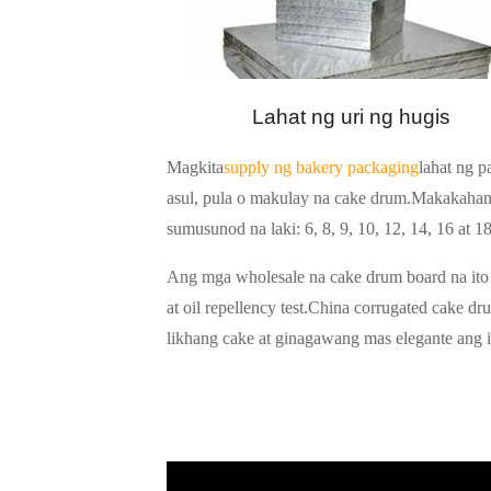
Lahat ng uri ng hugis
Magkita
supply ng bakery packaging
lahat ng p
asul, pula o makulay na cake drum.Makakahan
sumusunod na laki: 6, 8, 9, 10, 12, 14, 16 at 1
Ang mga wholesale na cake drum board na ito a
at oil repellency test.China corrugated cake
likhang cake at ginagawang mas elegante ang