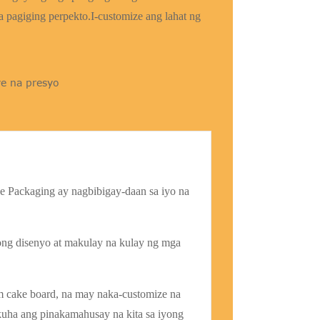
pagiging perpekto.I-customize ang lahat ng
e na presyo
ne Packaging ay nagbibigay-daan sa iyo na
ng disenyo at makulay na kulay ng mga
m cake board, na may naka-customize na
kuha ang pinakamahusay na kita sa iyong