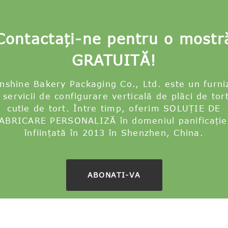
Contactați-ne pentru o mostr
GRATUITĂ!
nshine Bakery Packaging Co., Ltd. este un furni
 servicii de configurare verticală de plăci de tort
cutie de tort. Între timp, oferim SOLUȚIE DE
ABRICARE PERSONALIZĂ în domeniul panificație
înființată în 2013 în Shenzhen, China.
ABONATI-VA
22-2024 : Toate drepturile rezervate.
Produse fierbinț
entru tort de nunta
,
Placi colorate pentru tort
,
Comerț