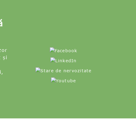
ă
zor
 și
i,
i
-
Harta site-ului
 cu ridicata pentru plăci de tort
,
Placă