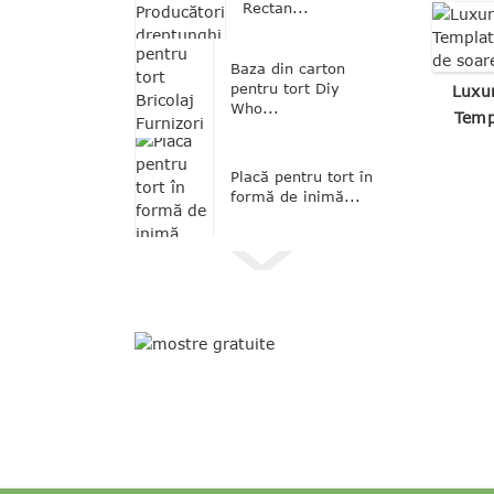
Rectan...
Baza din carton
pentru tort Diy
Luxu
Who...
Temp
Placă pentru tort în
formă de inimă...