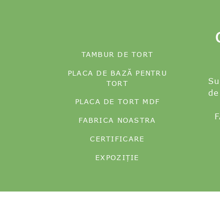
TAMBUR DE TORT
PLACA DE BAZĂ PENTRU
Su
TORT
de
PLACA DE TORT MDF
F
FABRICA NOASTRA
CERTIFICARE
EXPOZIŢIE
© Copyright - 20
Mini plăci de tort
,
toba de tort
,
Tobe p