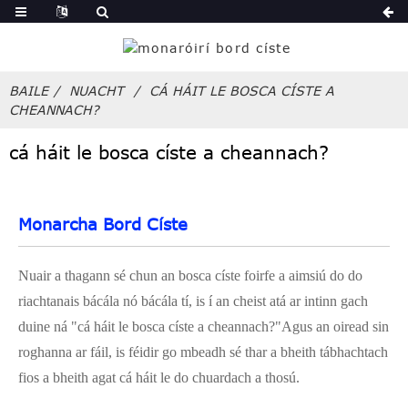
BAILE
NUACHT
CÁ HÁIT LE BOSCA CÍSTE A
CHEANNACH?
cá háit le bosca císte a cheannach?
Monarcha Bord Císte
Nuair a thagann sé chun an bosca císte foirfe a aimsiú do do
riachtanais bácála nó bácála tí, is í an cheist atá ar intinn gach
duine ná "cá háit le bosca císte a cheannach?"Agus an oiread sin
roghanna ar fáil, is féidir go mbeadh sé thar a bheith tábhachtach
fios a bheith agat cá háit le do chuardach a thosú.