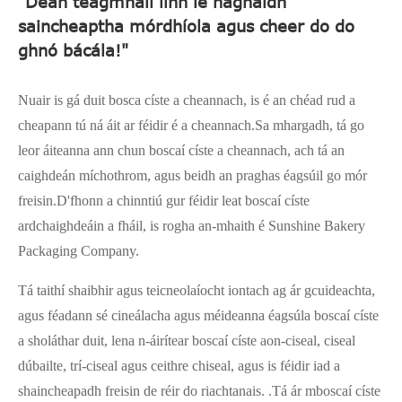
"Déan teagmháil linn le haghaidh
saincheaptha mórdhíola agus cheer do do
ghnó bácála!"
Nuair is gá duit bosca císte a cheannach, is é an chéad rud a
cheapann tú ná áit ar féidir é a cheannach.Sa mhargadh, tá go
leor áiteanna ann chun boscaí císte a cheannach, ach tá an
caighdeán míchothrom, agus beidh an praghas éagsúil go mór
freisin.D'fhonn a chinntiú gur féidir leat boscaí císte
ardchaighdeáin a fháil, is rogha an-mhaith é Sunshine Bakery
Packaging Company.
Tá taithí shaibhir agus teicneolaíocht iontach ag ár gcuideachta,
agus féadann sé cineálacha agus méideanna éagsúla boscaí císte
a sholáthar duit, lena n-áirítear boscaí císte aon-ciseal, ciseal
dúbailte, trí-ciseal agus ceithre chiseal, agus is féidir iad a
shaincheapadh freisin de réir do riachtanais. .Tá ár mboscaí císte