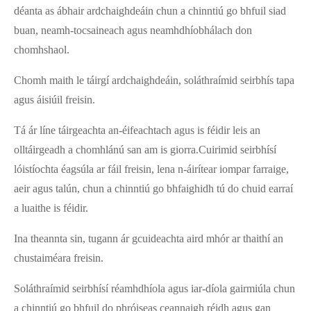
déanta as ábhair ardchaighdeáin chun a chinntiú go bhfuil siad
buan, neamh-tocsaineach agus neamhdhíobhálach don
chomhshaol.
Chomh maith le táirgí ardchaighdeáin, soláthraímid seirbhís tapa
agus áisiúil freisin.
Tá ár líne táirgeachta an-éifeachtach agus is féidir leis an
olltáirgeadh a chomhlánú san am is giorra.Cuirimid seirbhísí
lóistíochta éagsúla ar fáil freisin, lena n-áirítear iompar farraige,
aeir agus talún, chun a chinntiú go bhfaighidh tú do chuid earraí
a luaithe is féidir.
Ina theannta sin, tugann ár gcuideachta aird mhór ar thaithí an
chustaiméara freisin.
Soláthraímid seirbhísí réamhdhíola agus iar-díola gairmiúla chun
a chinntiú go bhfuil do phróiseas ceannaigh réidh agus gan