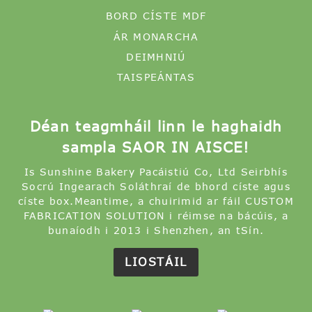
BORD CÍSTE MDF
ÁR MONARCHA
DEIMHNIÚ
TAISPEÁNTAS
Déan teagmháil linn le haghaidh
sampla SAOR IN AISCE!
Is Sunshine Bakery Pacáistiú Co, Ltd Seirbhís
Socrú Ingearach Soláthraí de bhord císte agus
císte box.Meantime, a chuirimid ar fáil CUSTOM
FABRICATION SOLUTION i réimse na bácúis, a
bunaíodh i 2013 i Shenzhen, an tSín.
LIOSTÁIL