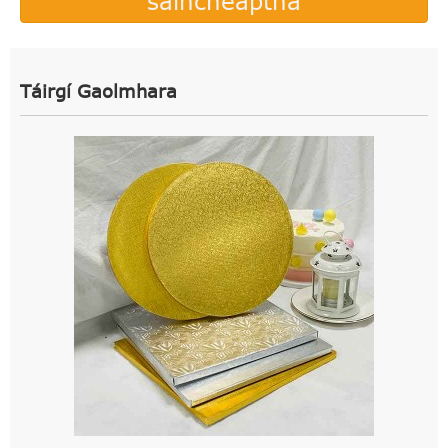
saincheaptha
Táirgí Gaolmhara