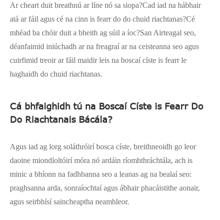
Ar cheart duit breathnú ar líne nó sa siopa?Cad iad na hábhair
atá ar fáil agus cé na cinn is fearr do do chuid riachtanas?Cé
mhéad ba chóir duit a bheith ag súil a íoc?San Airteagal seo,
déanfaimid iniúchadh ar na freagraí ar na ceisteanna seo agus
cuirfimid treoir ar fáil maidir leis na boscaí císte is fearr le
haghaidh do chuid riachtanas.
Cá bhfaighidh tú na Boscaí Císte is Fearr Do
Do Riachtanais Bácála?
Agus iad ag lorg soláthróirí bosca císte, breithneoidh go leor
daoine miondíoltóirí móra nó ardáin ríomhthráchtála, ach is
minic a bhíonn na fadhbanna seo a leanas ag na bealaí seo:
praghsanna arda, sonraíochtaí agus ábhair phacáistithe aonair,
agus seirbhísí saincheaptha neamhleor.