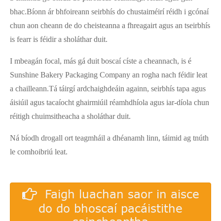
bhac.Bíonn ár bhfoireann seirbhís do chustaiméirí réidh i gcónaí
chun aon cheann de do cheisteanna a fhreagairt agus an tseirbhís
is fearr is féidir a sholáthar duit.
I mbeagán focal, más gá duit boscaí císte a cheannach, is é
Sunshine Bakery Packaging Company an rogha nach féidir leat
a chailleann.Tá táirgí ardchaighdeáin againn, seirbhís tapa agus
áisiúil agus tacaíocht ghairmiúil réamhdhíola agus iar-díola chun
réitigh chuimsitheacha a sholáthar duit.
Ná bíodh drogall ort teagmháil a dhéanamh linn, táimid ag tnúth
le comhoibriú leat.
Faigh luachan saor in aisce
do do bhoscaí pacáistithe