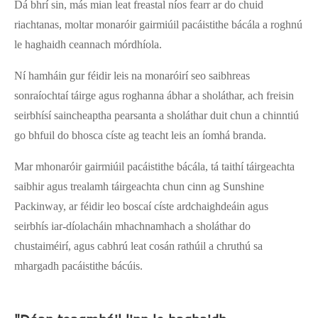
Dá bhrí sin, más mian leat freastal níos fearr ar do chuid
riachtanas, moltar monaróir gairmiúil pacáistithe bácála a roghnú
le haghaidh ceannach mórdhíola.
Ní hamháin gur féidir leis na monaróirí seo saibhreas
sonraíochtaí táirge agus roghanna ábhar a sholáthar, ach freisin
seirbhísí saincheaptha pearsanta a sholáthar duit chun a chinntiú
go bhfuil do bhosca císte ag teacht leis an íomhá branda.
Mar mhonaróir gairmiúil pacáistithe bácála, tá taithí táirgeachta
saibhir agus trealamh táirgeachta chun cinn ag Sunshine
Packinway, ar féidir leo boscaí císte ardchaighdeáin agus
seirbhís iar-díolacháin mhachnamhach a sholáthar do
chustaiméirí, agus cabhrú leat cosán rathúil a chruthú sa
mhargadh pacáistithe bácúis.