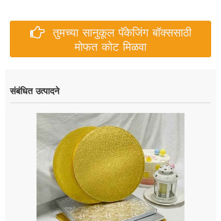
तुमच्या सानुकूल पॅकेजिंग बॉक्ससाठी
मोफत कोट मिळवा
संबंधित उत्पादने