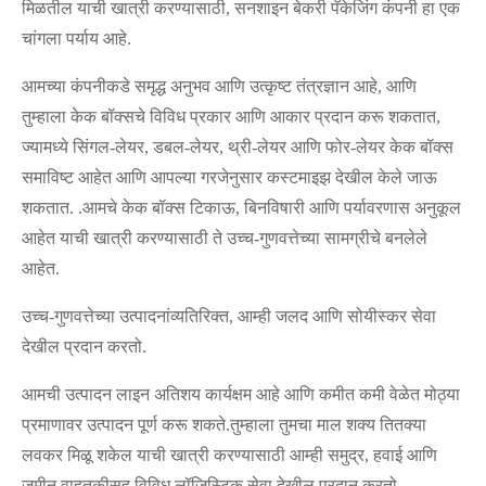
मिळतील याची खात्री करण्यासाठी, सनशाइन बेकरी पॅकेजिंग कंपनी हा एक
चांगला पर्याय आहे.
आमच्या कंपनीकडे समृद्ध अनुभव आणि उत्कृष्ट तंत्रज्ञान आहे, आणि
तुम्हाला केक बॉक्सचे विविध प्रकार आणि आकार प्रदान करू शकतात,
ज्यामध्ये सिंगल-लेयर, डबल-लेयर, थ्री-लेयर आणि फोर-लेयर केक बॉक्स
समाविष्ट आहेत आणि आपल्या गरजेनुसार कस्टमाइझ देखील केले जाऊ
शकतात. .आमचे केक बॉक्स टिकाऊ, बिनविषारी आणि पर्यावरणास अनुकूल
आहेत याची खात्री करण्यासाठी ते उच्च-गुणवत्तेच्या सामग्रीचे बनलेले
आहेत.
उच्च-गुणवत्तेच्या उत्पादनांव्यतिरिक्त, आम्ही जलद आणि सोयीस्कर सेवा
देखील प्रदान करतो.
आमची उत्पादन लाइन अतिशय कार्यक्षम आहे आणि कमीत कमी वेळेत मोठ्या
प्रमाणावर उत्पादन पूर्ण करू शकते.तुम्हाला तुमचा माल शक्य तितक्या
लवकर मिळू शकेल याची खात्री करण्यासाठी आम्ही समुद्र, हवाई आणि
जमीन वाहतुकीसह विविध लॉजिस्टिक सेवा देखील प्रदान करतो.