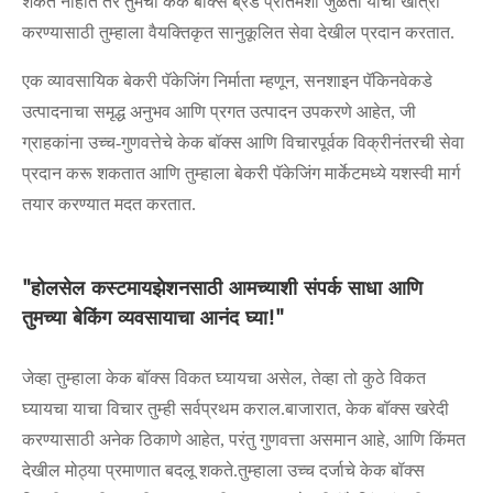
शकत नाहीत तर तुमचा केक बॉक्स ब्रँड प्रतिमेशी जुळतो याची खात्री
करण्यासाठी तुम्हाला वैयक्तिकृत सानुकूलित सेवा देखील प्रदान करतात.
एक व्यावसायिक बेकरी पॅकेजिंग निर्माता म्हणून, सनशाइन पॅकिनवेकडे
उत्पादनाचा समृद्ध अनुभव आणि प्रगत उत्पादन उपकरणे आहेत, जी
ग्राहकांना उच्च-गुणवत्तेचे केक बॉक्स आणि विचारपूर्वक विक्रीनंतरची सेवा
प्रदान करू शकतात आणि तुम्हाला बेकरी पॅकेजिंग मार्केटमध्ये यशस्वी मार्ग
तयार करण्यात मदत करतात.
"होलसेल कस्टमायझेशनसाठी आमच्याशी संपर्क साधा आणि
तुमच्या बेकिंग व्यवसायाचा आनंद घ्या!"
जेव्हा तुम्हाला केक बॉक्स विकत घ्यायचा असेल, तेव्हा तो कुठे विकत
घ्यायचा याचा विचार तुम्ही सर्वप्रथम कराल.बाजारात, केक बॉक्स खरेदी
करण्यासाठी अनेक ठिकाणे आहेत, परंतु गुणवत्ता असमान आहे, आणि किंमत
देखील मोठ्या प्रमाणात बदलू शकते.तुम्हाला उच्च दर्जाचे केक बॉक्स