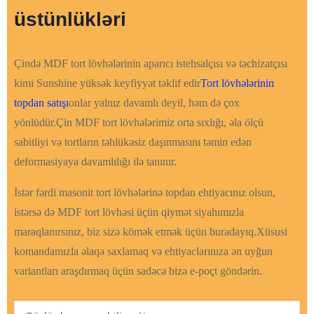
üstünlükləri
Çində MDF tort lövhələrinin aparıcı istehsalçısı və təchizatçısı
kimi Sunshine yüksək keyfiyyət təklif edir
Tort lövhələrinin
topdan satışı
onlar yalnız davamlı deyil, həm də çox
yönlüdür.Çin MDF tort lövhələrimiz orta sıxlığı, əla ölçü
sabitliyi və tortların təhlükəsiz daşınmasını təmin edən
deformasiyaya davamlılığı ilə tanınır.
İstər fərdi masonit tort lövhələrinə topdan ehtiyacınız olsun,
istərsə də MDF tort lövhəsi üçün qiymət siyahımızla
maraqlanırsınız, biz sizə kömək etmək üçün buradayıq.Xüsusi
komandamızla əlaqə saxlamaq və ehtiyaclarınıza ən uyğun
variantları araşdırmaq üçün sadəcə bizə e-poçt göndərin.