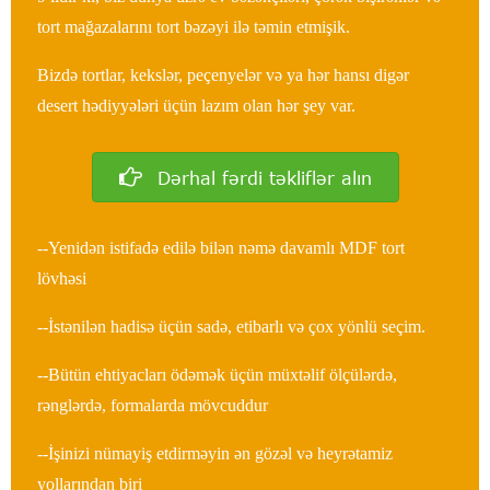
tort mağazalarını tort bəzəyi ilə təmin etmişik.
Bizdə tortlar, kekslər, peçenyelər və ya hər hansı digər
desert hədiyyələri üçün lazım olan hər şey var.
Dərhal fərdi təkliflər alın
--Yenidən istifadə edilə bilən nəmə davamlı MDF tort
lövhəsi
--İstənilən hadisə üçün sadə, etibarlı və çox yönlü seçim.
--Bütün ehtiyacları ödəmək üçün müxtəlif ölçülərdə,
rənglərdə, formalarda mövcuddur
--İşinizi nümayiş etdirməyin ən gözəl və heyrətamiz
yollarından biri