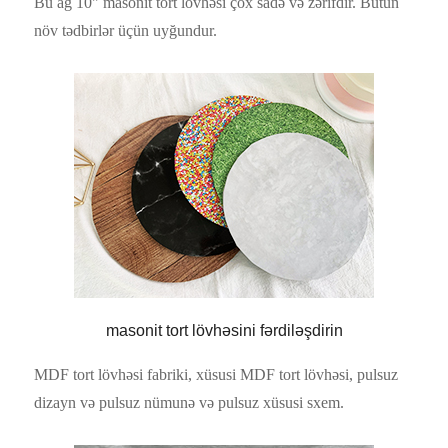
Bu ağ 10" masonit tort lövhəsi çox sadə və zərifdir. Bütün
növ tədbirlər üçün uyğundur.
masonit tort lövhəsini fərdiləşdirin
MDF tort lövhəsi fabriki, xüsusi MDF tort lövhəsi, pulsuz
dizayn və pulsuz nümunə və pulsuz xüsusi sxem.