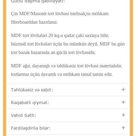
Güclü daşıma qabiliyyəti:
Çin MDF/Masonit tort lövhəsi istehsalçısı möhkəm
fiberboarddan hazırlanır.
MDF tort lövhələri 20 kq-a qədər çəki saxlaya bilir,
büzməli tort lövhələri üçün bu mümkün deyil, MDF bu gün
tort bəzək bazarında ən güclü tort lövhəsidir,
MDF ağır, dayanıqlı və təhlükəsiz tort lövhəsi materialıdır,
tortlarınız üçün davamlı və möhkəm təməl təmin edir.
Təhlükəsiz və sabit:
Rəqabətli qiymət:
Vahid Səth:
Fərdiləşdirilə bilər: