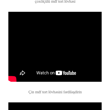
çoxölçülü mdf tort lövhəsi
Çin mdf tort lövhəsini fərdiləşdirin