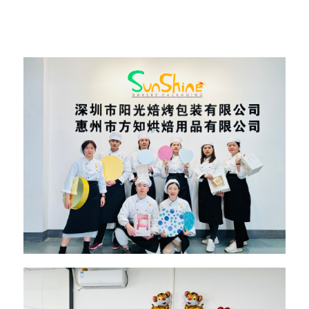
Nəhayət, mdf topdansatış təchizatçıları ilə kütləvi istehsal
müqaviləsi imzalanır.