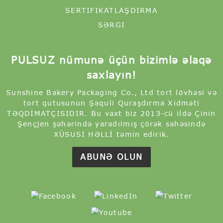
MDF TORT LÖVHƏSI
FABRIKIMIZ
SERTIFIKATLAŞDIRMA
SƏRGI
PULSUZ nümunə üçün bizimlə əlaqə
saxlayın!
Sunshine Bakery Packaging Co., Ltd tort lövhəsi və
tort qutusunun Şaquli Quraşdırma Xidməti
TƏQDİMATÇISIDIR. Bu vaxt biz 2013-cü ildə Çinin
Şençjen şəhərində yaradılmış çörək sahəsində
XÜSUSİ HƏLLİ təmin edirik.
ABUNƏ OLUN