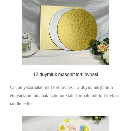
12 düymlük masonit tort lövhəsi
Çin ən yaxşı satan mdf tort lövhəsi 12 düym, müştərinin
ehtiyaclarını ödəmək üçün müxtəlif formalı mdf tort lövhəsi
təqdim edir.