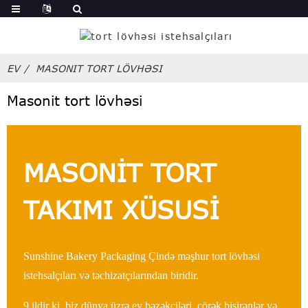
EV
MASONIT TORT LÖVHƏSI
Masonit tort lövhəsi
MASONİT TORT
TAKIMI XÜSUSİ
Sunshine Bakery Packaging Çində məşhur tort lövhəsi
istehsalçıları və təchizatçılarından biridir.
9 ildir ki, biz dünya üzrə ev bəzəkçiləri, çörək bişirənlər və