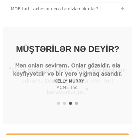
MDF tort taxtasını necə təmizləmək olar?
MÜŞTƏRİLƏR NƏ DEYİR?
"
Fiona təşəkkür edirəm. Hər kəsə təşəkkür
edirəm. Orada işləyənlər var. Tort
"
barabanlarım.
- JEREMY LARSON
ACME Inc.