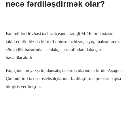
necə fərdiləşdirmək olar?
Bu mdf tort lövhəsi təchizatçısında rəngli MDF tort taxtasını
təklif edirik, biz də bir mdf qutusu təchizatçısıyıq, məhsulumuz
çörəkçilik bazarında istehlakçılar tərəfindən daha çox
bəyəniləcəkdir.
Bu, Çinin ən yaxşı topdansatış tədarükçülərindən biridir.Aşağıda
Çin mdf tort taxtası istehsalçılarının fərdiləşdirmə prosesinə qısa
bir giriş verilmişdir.
İlk növbədə, tapmaq vacibdir
peşəkar xüsusi topdansatış tort
lövhəsi istehsalçıları
.
İstehsalçıların xüsusi formaları, kəmiyyətləri, ölçüləri və