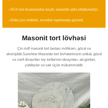
--SGS test hesabatından keçdi, tamamilə qida təhlükəsizliyi
--Daha çox endirim, zavodun topdansatış qiyməti
Masonit tort lövhəsi
Çin mdf masonit tort taxtası möhkəm, gözəl və
əlverişlidir.Sunshine Masonite tort lövhələrimizin unikal, gözəl
və zərif dizaynları toy tortlarının dizaynları, ad günləri,
yubileylər və sair üçün mükəmməldir.