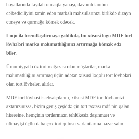
həyatlarında faydalı olmaqla yanaşı, davamlı tanıtım
cəlbediciliyini təmin edən markalı məhsullarınızı birlikdə dizayn
etməyə və qurmağa kömək edəcək.
Loqo ilə brendləşdirməyə gəldikdə, bu xüsusi logo MDF tort
lövhələri marka məlumatlılığınızı artırmağa kömək edə
bilər.
Ümumiyyətlə öz tort mağazası olan müştərilər, marka
məlumatlılığını artırmaq üçün adətən xüsusi loqolu tort lövhələri
olan tort lövhələri alırlar.
MDF tort lövhəsi istehsalçılarını, xüsusi MDF tort lövhəmizi
axtarırsınızsa, bizim geniş çeşiddə çin tort taxtası mdf-nin qalan
hissəsinə, həmçinin tortlarınızın təhlükəsiz daşınması və
nümayişi üçün daha çox tort qutusu variantlarına nəzər salın.