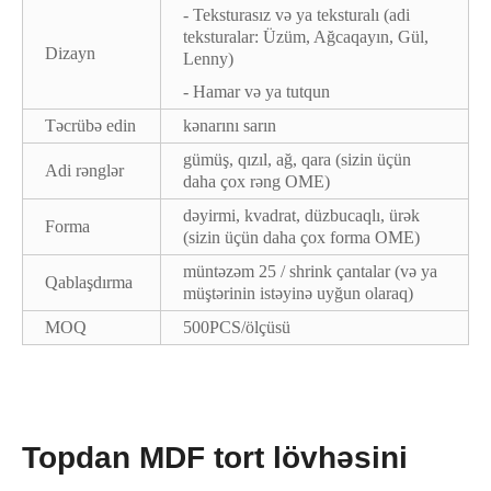
- Teksturasız və ya teksturalı (adi
teksturalar: Üzüm, Ağcaqayın, Gül,
Dizayn
Lenny)
- Hamar və ya tutqun
Təcrübə edin
kənarını sarın
gümüş, qızıl, ağ, qara (sizin üçün
Adi rənglər
daha çox rəng OME)
dəyirmi, kvadrat, düzbucaqlı, ürək
Forma
(sizin üçün daha çox forma OME)
müntəzəm 25 / shrink çantalar (və ya
Qablaşdırma
müştərinin istəyinə uyğun olaraq)
MOQ
500PCS/ölçüsü
Topdan MDF tort lövhəsini