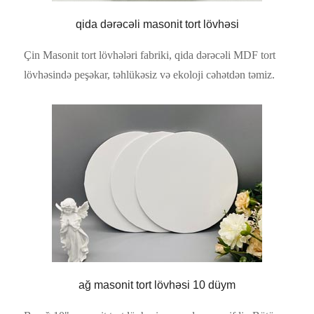
qida dərəcəli masonit tort lövhəsi
Çin Masonit tort lövhələri fabriki, qida dərəcəli MDF tort
lövhəsində peşəkar, təhlükəsiz və ekoloji cəhətdən təmiz.
ağ masonit tort lövhəsi 10 düym