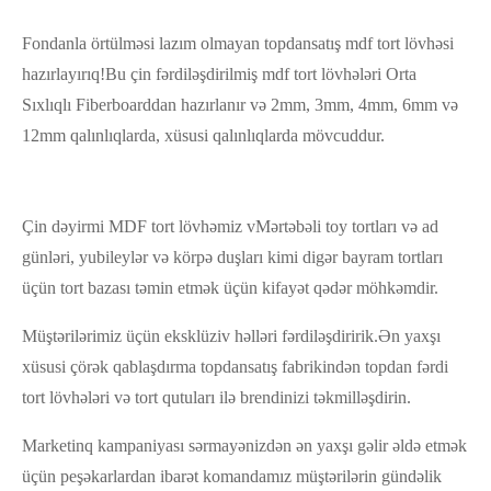
Fondanla örtülməsi lazım olmayan topdansatış mdf tort lövhəsi
hazırlayırıq!Bu çin fərdiləşdirilmiş mdf tort lövhələri Orta
Sıxlıqlı Fiberboarddan hazırlanır və 2mm, 3mm, 4mm, 6mm və
12mm qalınlıqlarda, xüsusi qalınlıqlarda mövcuddur.
Çin dəyirmi MDF tort lövhəmiz v
Mərtəbəli toy tortları və ad
günləri, yubileylər və körpə duşları kimi digər bayram tortları
üçün tort bazası təmin etmək üçün kifayət qədər möhkəmdir.
Müştərilərimiz üçün eksklüziv həlləri fərdiləşdiririk.Ən yaxşı
xüsusi çörək qablaşdırma topdansatış fabrikindən topdan fərdi
tort lövhələri və tort qutuları ilə brendinizi təkmilləşdirin.
Marketinq kampaniyası sərmayənizdən ən yaxşı gəlir əldə etmək
üçün peşəkarlardan ibarət komandamız müştərilərin gündəlik