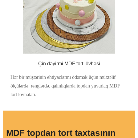
Çin dəyirmi MDF tort lövhəsi
Hər bir müştərinin ehtiyaclarını ödəmək üçün müxtəlif
ölçülərdə, rənglərdə, qalınlıqlarda topdan yuvarlaq MDF
tort lövhələri.
MDF topdan tort taxtasının