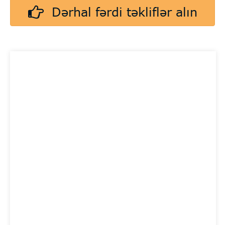
Dərhal fərdi təkliflər alın