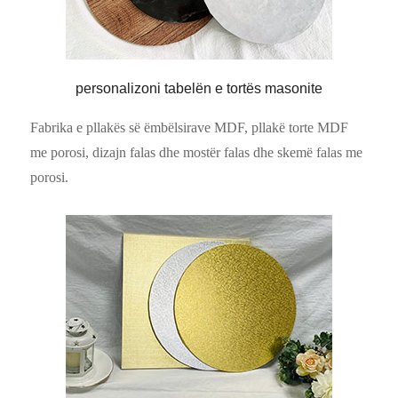
personalizoni tabelën e tortës masonite
Fabrika e pllakës së ëmbëlsirave MDF, pllakë torte MDF
me porosi, dizajn falas dhe mostër falas dhe skemë falas me
porosi.