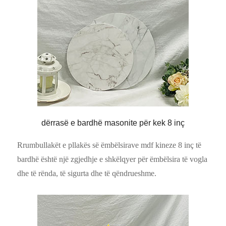
dërrasë e bardhë masonite për kek 8 inç
Rrumbullakët e pllakës së ëmbëlsirave mdf kineze 8 inç të
bardhë është një zgjedhje e shkëlqyer për ëmbëlsira të vogla
dhe të rënda, të sigurta dhe të qëndrueshme.