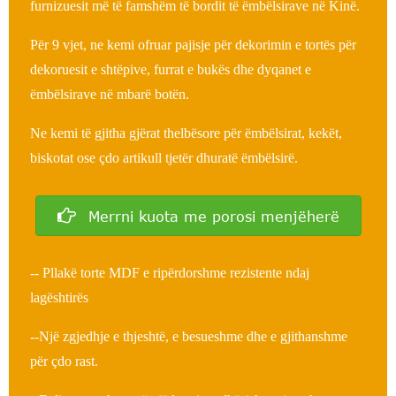
furnizuesit më të famshëm të bordit të ëmbëlsirave në Kinë.
Për 9 vjet, ne kemi ofruar pajisje për dekorimin e tortës për
dekoruesit e shtëpive, furrat e bukës dhe dyqanet e
ëmbëlsirave në mbarë botën.
Ne kemi të gjitha gjërat thelbësore për ëmbëlsirat, kekët,
biskotat ose çdo artikull tjetër dhuratë ëmbëlsirë.
Merrni kuota me porosi menjëherë
-- Pllakë torte MDF e ripërdorshme rezistente ndaj
lagështirës
--Një zgjedhje e thjeshtë, e besueshme dhe e gjithanshme
për çdo rast.