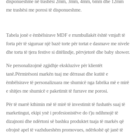
disponueshme në trashësi 2mm, 3mm, 4mm, 6mm dhe 12mm
me trashësi me porosi të disponueshme.
Tabela jonë e ëmbëlsirave MDF e rrumbullakët është v
mjaft të
forta për të siguruar një bazë torte për tortat e dasmave me nivele
dhe torta të tjera festive si ditëlindje, përvjetorë dhe baby shower.
Ne personalizojmë zgjidhje ekskluzive për klientët
tanë.Përmirësoni markën tuaj me dërrasat dhe kutitë e
ëmbëlsirave të personalizuara me shumicë nga fabrika më e mirë
e shitjes me shumicë e paketimit të furrave me porosi.
Për të marrë kthimin më të mirë të investimit të fushatës suaj të
marketingut, ekipi ynë i profesionistëve do t'ju ndihmojë të
dizajnoni dhe ndërtoni së bashku produktet tuaja të markës që
ofrojnë apel të vazhdueshëm promovues, ndërkohë që janë të