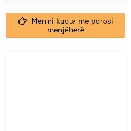
Merrni kuota me porosi
menjëherë