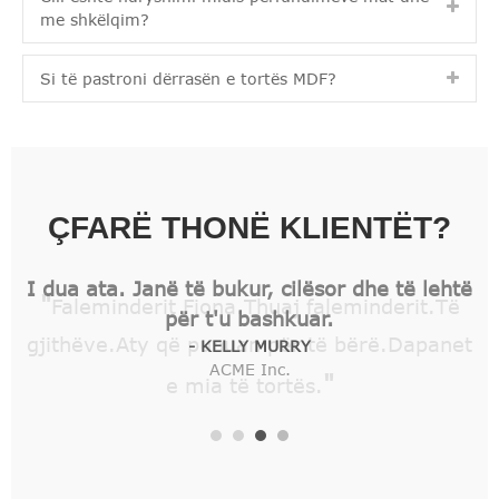
me shkëlqim?
Si të pastroni dërrasën e tortës MDF?
ÇFARË THONË KLIENTËT?
"
Faleminderit Fiona.Thuaj faleminderit.Të
gjithëve.Aty që punuan për të bërë.Dapanet
"
e mia të tortës.
- XHEREMI LARSON
ACME Inc.