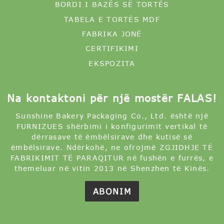
DAULLE E TORTËS
BORDI I BAZËS SË TORTËS
TABELA E TORTËS MDF
FABRIKA JONË
CERTIFIKIMI
EKSPOZITA
Na kontaktoni për një mostër FALAS!
Sunshine Bakery Packaging Co., Ltd. është një
FURNIZUES shërbimi i konfigurimit vertikal të
dërrasave të ëmbëlsirave dhe kutisë së
ëmbëlsirave. Ndërkohë, ne ofrojmë ZGJIDHJE TË
FABRIKIMIT TË PARAQITUR në fushën e furrës, e
themeluar në vitin 2013 në Shenzhen të Kinës.
ABONIM