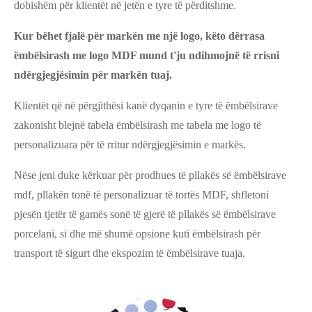
dobishëm për klientët në jetën e tyre të përditshme.
Kur bëhet fjalë për markën me një logo, këto dërrasa
ëmbëlsirash me logo MDF mund t'ju ndihmojnë të rrisni
ndërgjegjësimin për markën tuaj.
Klientët që në përgjithësi kanë dyqanin e tyre të ëmbëlsirave
zakonisht blejnë tabela ëmbëlsirash me tabela me logo të
personalizuara për të rritur ndërgjegjësimin e markës.
Nëse jeni duke kërkuar për prodhues të pllakës së ëmbëlsirave
mdf, pllakën tonë të personalizuar të tortës MDF, shfletoni
pjesën tjetër të gamës sonë të gjerë të pllakës së ëmbëlsirave
porcelani, si dhe më shumë opsione kuti ëmbëlsirash për
transport të sigurt dhe ekspozim të ëmbëlsirave tuaja.