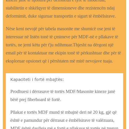
stabilitetin e shkëlqyer të dimensioneve dhe rezistencën ndaj
deformimit, duke siguruar transportin e sigurt të ëmbëlsirave.
Nëse keni nevojë për tabela masonite me shumicë ose jeni të
interesuar në listën tonë të çmimeve për MDF-në e pllakave të
tortës, ne jemi këtu për t'ju ndihmuar.Thjesht na dërgoni një
email për të kontaktuar me ekipin tonë të përkushtuar dhe për të
eksploruar opsionet që i përshtaten më mirë nevojave tuaja.
Kapaciteti i fortë mbajtës:
Prodhuesi i dërrasave të tortës MDF/Masonite kineze janë
bërë prej fiberboard të fortë.
Pllakat e tortës MDF mund të mbajnë deri në 20 kg, gjë që
është e pamundur për dërrasat e ëmbëlsirave të valëzuara,
MDF është daulleja më e fortë e pllakave të tortës në tregun