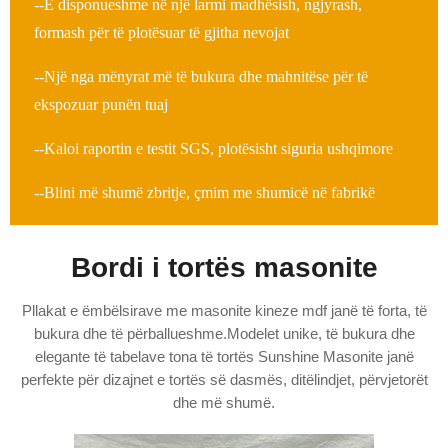
--E disponueshme në një larmi madhësish, ngjyrash,
formash për të plotësuar të gjitha nevojat
--Një nga mënyrat më të bukura dhe mahnitëse për të
ekspozuar punën tuaj
--Kaloi raportin e testit SGS, plotësisht siguria ushqimore
--Blini më shumë zbritje, çmim me shumicë në fabrikë
Bordi i tortës masonite
Pllakat e ëmbëlsirave me masonite kineze mdf janë të forta, të
bukura dhe të përballueshme.Modelet unike, të bukura dhe
elegante të tabelave tona të tortës Sunshine Masonite janë
perfekte për dizajnet e tortës së dasmës, ditëlindjet, përvjetorët
dhe më shumë.