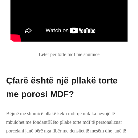
Letër për tortë mdf me shumicë
Çfarë është një pllakë torte
me porosi MDF?
Bëjmë me shumicë pllakë keku mdf që nuk ka nevojë të
mbulohet me fondant!Këto pllakë torte mdf të personalizuar
porcelani janë bërë nga fibër me densitet të mesëm dhe janë të