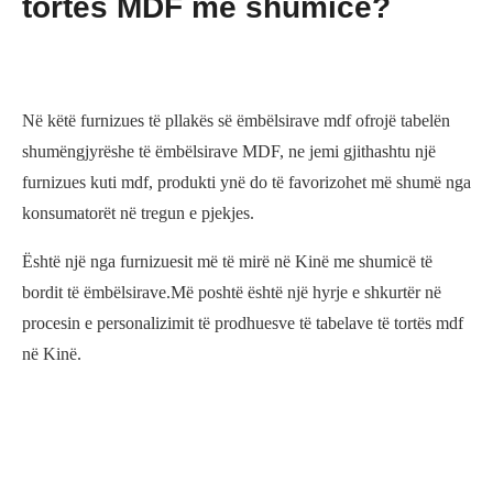
tortës MDF me shumicë?
Në këtë furnizues të pllakës së ëmbëlsirave mdf ofrojë tabelën
shumëngjyrëshe të ëmbëlsirave MDF, ne jemi gjithashtu një
furnizues kuti mdf, produkti ynë do të favorizohet më shumë nga
konsumatorët në tregun e pjekjes.
Është një nga furnizuesit më të mirë në Kinë me shumicë të
bordit të ëmbëlsirave.Më poshtë është një hyrje e shkurtër në
procesin e personalizimit të prodhuesve të tabelave të tortës mdf
në Kinë.
Para së gjithash, është e rëndësishme të gjesh një
prodhues
profesionistë me shumicë me shumicë të tortës
.