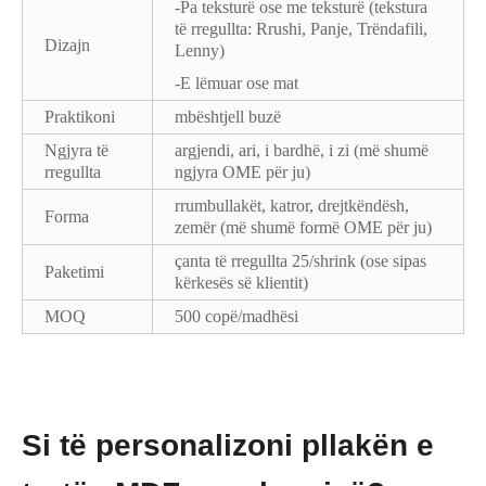
-Pa teksturë ose me teksturë (tekstura
të rregullta: Rrushi, Panje, Trëndafili,
Dizajn
Lenny)
-E lëmuar ose mat
Praktikoni
mbështjell buzë
Ngjyra të
argjendi, ari, i bardhë, i zi (më shumë
rregullta
ngjyra OME për ju)
rrumbullakët, katror, ​​drejtkëndësh,
Forma
zemër (më shumë formë OME për ju)
çanta të rregullta 25/shrink (ose sipas
Paketimi
kërkesës së klientit)
MOQ
500 copë/madhësi
Si të personalizoni pllakën e