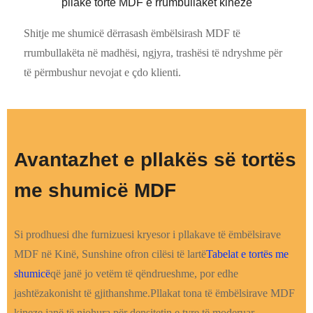
pllakë torte MDF e rrumbullakët kineze
Shitje me shumicë dërrasash ëmbëlsirash MDF të
rrumbullakëta në madhësi, ngjyra, trashësi të ndryshme për
të përmbushur nevojat e çdo klienti.
Avantazhet e pllakës së tortës
me shumicë MDF
Si prodhuesi dhe furnizuesi kryesor i pllakave të ëmbëlsirave
MDF në Kinë, Sunshine ofron cilësi të lartë
Tabelat e tortës me
shumicë
që janë jo vetëm të qëndrueshme, por edhe
jashtëzakonisht të gjithanshme.Pllakat tona të ëmbëlsirave MDF
kineze janë të njohura për densitetin e tyre të moderuar,