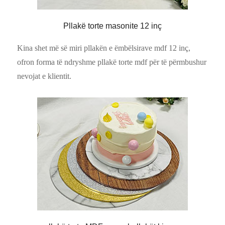
Pllakë torte masonite 12 inç
Kina shet më së miri pllakën e ëmbëlsirave mdf 12 inç,
ofron forma të ndryshme pllakë torte mdf për të përmbushur
nevojat e klientit.