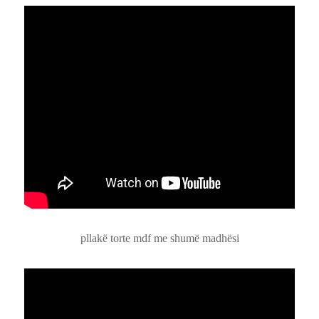
pllakë torte mdf me shumë madhësi