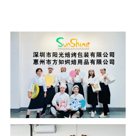
Më në fund, furnitorët me shumicë të mdf nënshkruhen një
kontratë prodhimi masiv.