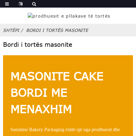
SHTËPI
BORDI I TORTËS MASONITE
Bordi i tortës masonite
MASONITE CAKE
BORDI ME
MENAXHIM
Sunshine Bakery Packaging është një nga prodhuesit dhe