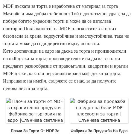
MDF дъската за торта е изработена от материал за торта
Masonite и има добра стабилност.Той е достатъчно здрав, за да
побере богато украсени торти и може да се използва
повторно.Повърхността на MDF плоскостите за торта е
безопасна за храна, водоустойчива и маслоустойчива, така че
тортата може да седи директно върху основата.
Като доставчици на едро на дъска за торта и производители
на mdf дъска за торта, производителите на дъска за торта
предлагат разнообразие от правоъгълни, квадратни и кръгли
MDF дъски, както и персонализирана мдф дъска за торта.
Изпращане на имейл, свържете се с нас, за да получите
ценова листа за торта.
Плочи За Торти От MDF За
Фабрики За Продажба На Едро