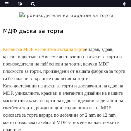
МДФ дъска за торта
Китайска MDF масонитна дъска за торта
е здрав, здрав,
красив и достъпен.
Ние сме доставчици на дъски за торти и
производители на mdf основи за торти, всички MDF
плоскости за торти, произведени от нашата фабрика за торти,
са безопасни за храните покрития за торти.
Като доставчици на дъски за торти и доставчици на едро на
MDF, уникалните, красиви и елегантни дизайни на нашите
масонитни дъски за торти на едро са идеални за дизайни на
сватбени торти, рождени дни, годишнини и т.н. MDF
основата за торта варира по дебелина от 2 mm до 12 mm,
което позволява cakeboard MDF за носене на най-тежките
пластове.