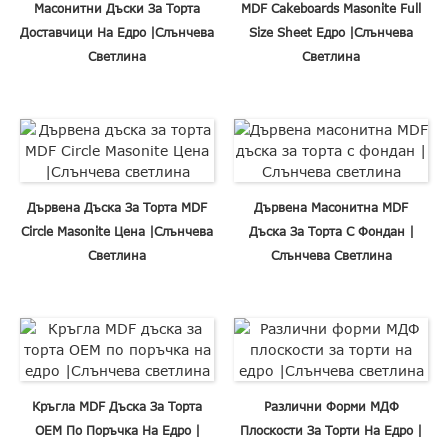
Масонитни Дъски За Торта
MDF Cakeboards Masonite Full
Доставчици На Едро |Слънчева
Size Sheet Едро |Слънчева
Светлина
Светлина
Дървена Дъска За Торта MDF
Дървена Масонитна MDF
Circle Masonite Цена |Слънчева
Дъска За Торта С Фондан |
Светлина
Слънчева Светлина
Кръгла MDF Дъска За Торта
Различни Форми МДФ
OEM По Поръчка На Едро |
Плоскости За Торти На Едро |