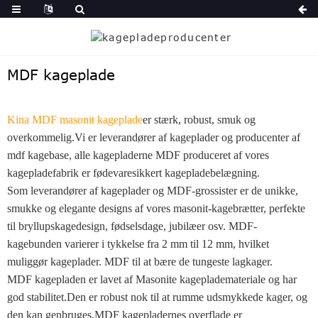
MDF kageplade
Kina MDF masonit kageplade
er stærk, robust, smuk og
overkommelig.
Vi er leverandører af kageplader og producenter af
mdf kagebase, alle kagepladerne MDF produceret af vores
kagepladefabrik er fødevaresikkert kagepladebelægning.
Som leverandører af kageplader og MDF-grossister er de unikke,
smukke og elegante designs af vores masonit-kagebrætter, perfekte
til bryllupskagedesign, fødselsdage, jubilæer osv. MDF-
kagebunden varierer i tykkelse fra 2 mm til 12 mm, hvilket
muliggør kageplader. MDF til at bære de tungeste lagkager.
MDF kagepladen er lavet af Masonite kageplademateriale og har
god stabilitet.Den er robust nok til at rumme udsmykkede kager, og
den kan genbruges.MDF kagepladernes overflade er