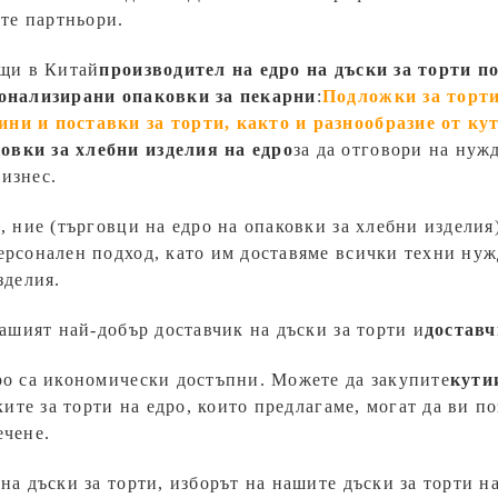
те партньори.
ещи в Китай
производител на едро на дъски за торти п
онализирани опаковки за пекарни
:
Подложки за торти,
ни и поставки за торти, както и разнообразие от ку
овки за хлебни изделия на едро
за да отговори на нуж
изнес.
, ние (търговци на едро на опаковки за хлебни изделия
ерсонален подход, като им доставяме всички техни нуж
зделия.
вашият най-добър доставчик на дъски за торти и
доставч
ро са икономически достъпни. Можете да закупите
кути
ките за торти на едро, които предлагаме, могат да ви по
ечене.
на дъски за торти, изборът на нашите дъски за торти н