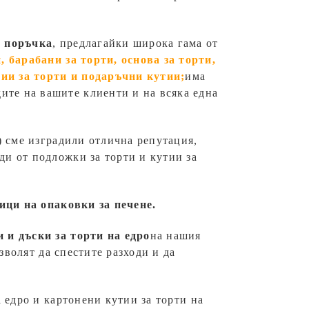
о поръчка
, предлагайки широка гама от
 барабани за торти, основа за торти,
тии за торти и подаръчни кутии;
има
дите на вашите клиенти и на всяка една
) сме изградили отлична репутация,
ди от подложки за торти и кутии за
ици на опаковки за печене.
и и дъски за торти на едро
на нашия
зволят да спестите разходи и да
а едро и картонени кутии за торти на