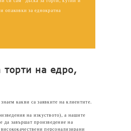
ви си сам“ дъска за торти, кутии и
 и опаковки за еднократна
 торти на едро,
 знаем какви са заявките на клиентите.
изведения на изкуството), а нашите
се да завършат произведение на
и висококачествени персонализирани