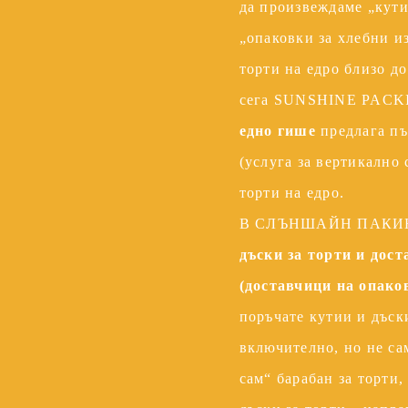
да произвеждаме „кути
„опаковки за хлебни из
торти на едро близо до
сега SUNSHINE PACKI
едно гише
предлага п
(услуга за вертикално 
торти на едро.
В СЛЪНШАЙН ПАК
дъски за торти и дост
(доставчици на опаков
поръчате кутии и дъски
включително, но не са
сам“ барабан за торти