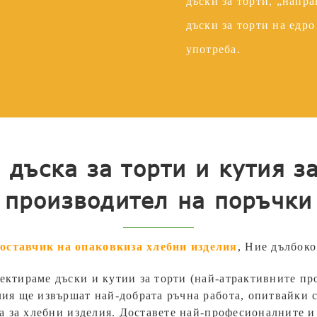
дъски за торти, „напра
дъски за торти на едро
употреба.
дъска за торти и кутия за
производител на поръчки
доставчик на опаковки
за хлебни изделия
,
Ние дълбоко
ектираме дъски и кутии за торти (най-атрактивните про
лия ще извършат най-добрата ръчна работа, опитвайки 
ска за хлебни изделия. Доставете най-професионалните 