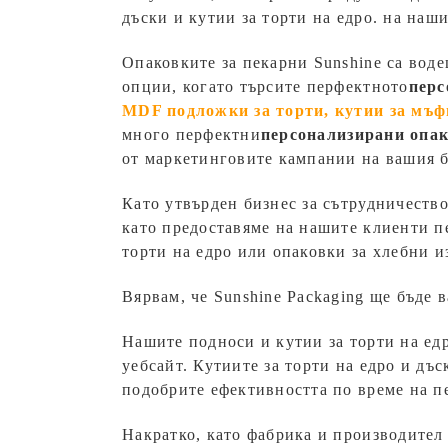
дъски и кутии за торти на едро.
на наши
Опаковките за пекарни Sunshine са вод
опции, когато търсите перфектното
перс
MDF подложки за торти, кутии за мъфи
много перфектни
персонализирани опак
от маркетинговите кампании на вашия б
Като утвърден бизнес за сътрудничество
като предоставяме на нашите клиенти п
торти на едро или опаковки за хлебни и
Вярвам, че Sunshine Packaging ще бъде 
Нашите подноси и кутии за торти на ед
уебсайт. Кутиите за торти на едро и дъс
подобрите ефективността по време на п
Накратко, като фабрика и производител 