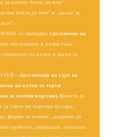
и за печене близо до мен“,
делия близо до мен“ и „дъски за
 мен“.
NWAY се превърна в
доставчик на
ълно обслужване и пълна гама
сглобяване) на кутии и дъски за
ИНУЕЙ—
Доставчици на едро на
авчик на кутии за торти
ки за хлебни изделия),
Можете да
 за торти по поръчка на едро,
мо, форми за печене, „направи си
, инструменти, декорация, луксозни