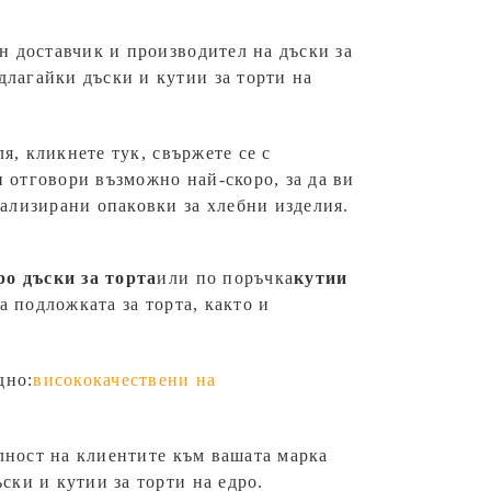
н доставчик и производител на дъски за
длагайки дъски и кутии за торти на
я, кликнете тук, свържете се с
и отговори възможно най-скоро, за да ви
ализирани опаковки за хлебни изделия.
ро
дъски за торта
или по поръчка
кутии
а подложката за торта, както и
дно:
висококачествени на
ялност на клиентите към вашата марка
ки и кутии за торти на едро.