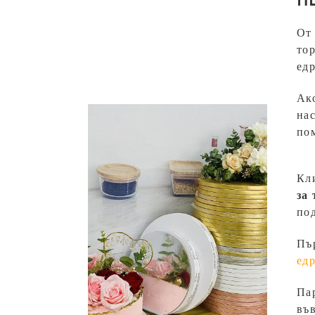
От 
то
едр
Ако
нас
по
Кл
за 
под
Пър
ед
Пар
във