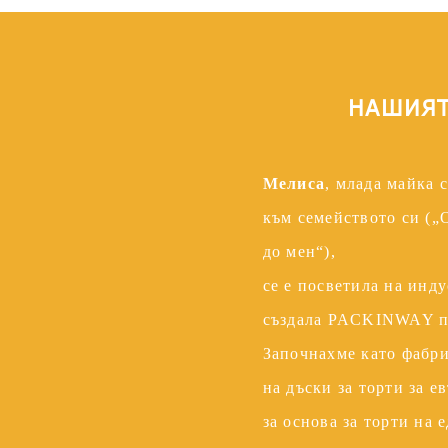
 за
л на
НАШИЯ
а.
кутии
Мелиса
, млада майка 
и,
към семейството си („
до мен“),
а
се е посветила на инду
създала PACKINWAY п
Започнахме като фабри
на дъски за торти за е
за основа за торти на е