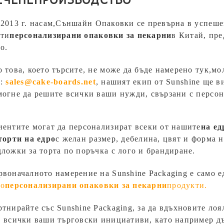
2013 г. насам,
Съншайн Опаковки
се превърна в успеше
рти
персонализирани опаковки за пекарни
в Китай, пре
о.
 това, което търсите, не може да бъде намерено тук,
мол
:
sales@cake-boards.net
, нашият екип от Sunshine ще в
могне да решите всички ваши нужди, свързани с персон
иентите могат да персонализират всеки от нашите
на ед
торти на едро
с желан размер, дебелина, цвят и форма н
ложки за торта по поръчка с лого и брандиране.
воначалното намерение на Sunshine Packaging е само е
ро
персонализирани опаковки за пекарни
продукти.
тнирайте със Sunshine Packaging, за да вдъхновите ло
 всички ваши търговски инициативи, като например дъс