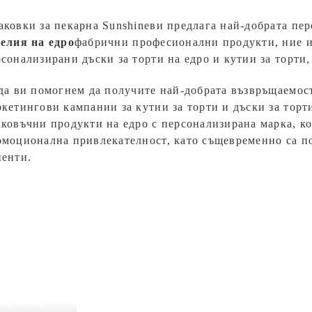
ковки за пекарна Sunshine
ви предлага най-добрата пе
делия на едро
фабрични професионални продукти, ние и
сонализирани дъски за торти на едро и кутии за торти,
 да ви помогнем да получите най-добрата възвръщаемос
кетингови кампании за кутии за торти и дъски за тор
ковъчни продукти на едро с персонализирана марка, к
омоционална привлекателност, като същевременно са п
иенти.
Опаковки за пек
ОРТА И