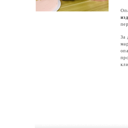
Опа
из
пер
За
мар
опа
пр
кл
ДЪСКА ЗА ТОРТА И БАРАБАН ЗА Т