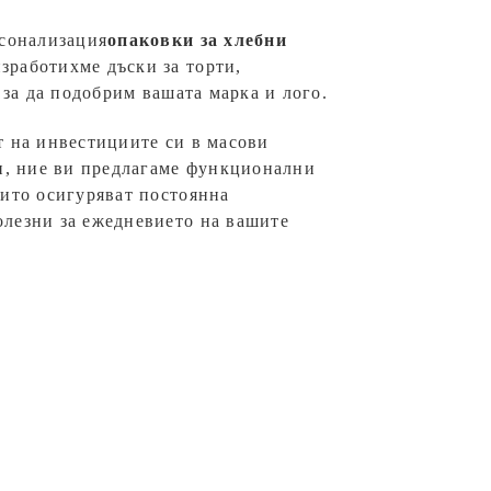
рсонализация
опаковки за хлебни
зработихме дъски за торти,
 за да подобрим вашата марка и лого.
т на инвестициите си в масови
ти, ние ви предлагаме функционални
оито осигуряват постоянна
олезни за ежедневието на вашите
арни SunShine