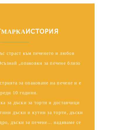
Т
ИСТОРИЯ
МАРКА
със страст към печенето и любов
Осъзнай „опаковки за печене близо
стрията за опаковане на печене и е
реди 10 години.
ка за дъски за торти и доставчици
втини дъски и кутии за торти, дъски
дро, дъски за печене... надяваме се