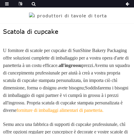
Scatola di cupcake
U fornitore di scatole per cupcake di SunShine Bakery Packaging
offre soluzioni cumplette di imballaggio per a vostra opera d'arte di
panetteria à un costu efficace.
all'ingrossu
prezzi.Avemu un squadra
di cuncepimentu prufessiunale per aiutà à creà a vostra propria
scatula di cupcake stampata persunalizata, ùn importa ciò chì
dimensione, forma o disignu avete bisognu;Soddisfaremu i bisogni
di imballaggio di ogni partner è vi cumprà in grossu à i prezzi
all'ingrossu. Propria scatula di cupcake stampata persunalizata è
diverse
forniture di imballaggi alimentari di panetteria
.
Semu ancu una fabbrica di supporti di cupcake prufessiunale, chì
offre opzioni regulare per cuncepisce è decorate e vostre scatole di