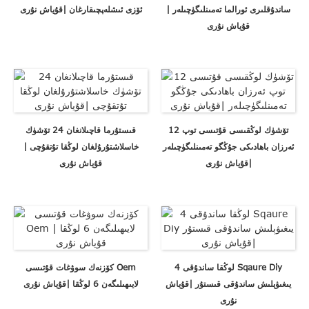
ساندۇقلىرى ئورالما تەمىنلىگۈچىلەر |
ئۆزى ئىشلەپچىقارغان |قۇياش نۇرى
قۇياش نۇرى
12 تۆشۈك لوڭقىسى قۇتىسى توپ
قىستۇرما قاچىلانغان 24 تۆشۈك
ئەرزان باھادىكى جۇڭگو تەمىنلىگۈچىلەر
خاسلاشتۇرۇلغان لوڭقا تۇتقۇچى |
|قۇياش نۇرى
قۇياش نۇرى
4 لوڭقا ساندۇقى Sqaure Diy
كۆزنەك سوۋغات قۇتىسى Oem
يىغىۋېلىش ساندۇقى قىستۇر |قۇياش
لايىھىلىگەن 6 لوڭقا |قۇياش نۇرى
نۇرى