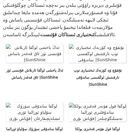
قۇتىلىرى دېرىزە زاۋۇتى بىلەن بىر نەچچە ئىستاكان چوڭلۇقتىكى
قۇتا ۋە قىستۇرمىلارنى بىرلەشتۈرگەن ھەمدە مايغا چىداملىق
ئىچكى لايىھە تەمىنلىگەن. ئىستاكان قۇتىسىنى ياساش ۋە
مۇلازىمەت قىلغاندا تېخىمۇ ياخشى ئىقتىدار.بۈگۈن بىز بىلەن
تەلىپىڭىزگە ئاساسەن.
ئالاقىلىشىڭ
ئىختىيارى ئىستاكان قۇتىسى
تۇتقۇچ ۋە كۆزنەك ئىختىيارى توپ
ئەڭ ياخشى لوڭقا ئارىلاش قۇتىسى تۈز
تارقىتىش لوڭقىسى ساندۇقى
ئاق قەغەز ياساش |SunShine
|SunShine
لوڭقا قول ھۈنەر قەغىزى بولكا
لوڭقا ساندۇقى سۈزۈك سۇلياۋ ئورالما