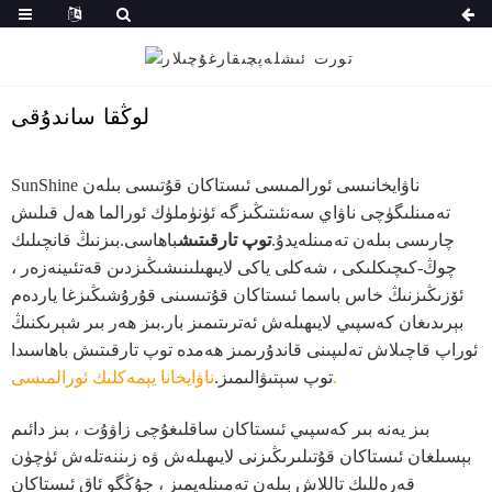
لوڭقا ساندۇقى
SunShine ناۋايخانىسى ئورالمىسى ئىستاكان قۇتىسى بىلەن
تەمىنلىگۈچى ناۋاي سەنئىتىڭىزگە ئۈنۈملۈك ئورالما ھەل قىلىش
چارىسى بىلەن تەمىنلەيدۇ.
توپ تارقىتىش
باھاسى.بىزنىڭ قانچىلىك
چوڭ-كىچىكلىكى ، شەكلى ياكى لايىھىلىنىشىڭىزدىن قەتئىينەزەر ،
ئۆزىڭىزنىڭ خاس باسما ئىستاكان قۇتىسىنى قۇرۇشىڭىزغا ياردەم
بېرىدىغان كەسپىي لايىھىلەش ئەترىتىمىز بار.بىز ھەر بىر شېرىكنىڭ
ئوراپ قاچىلاش تەلىپىنى قاندۇرىمىز ھەمدە توپ تارقىتىش باھاسىدا
.
توپ سېتىۋالىمىز.
ناۋايخانا يېمەكلىك ئورالمىسى
بىز يەنە بىر كەسپىي ئىستاكان ساقلىغۇچى زاۋۇت ، بىز دائىم
بېسىلغان ئىستاكان قۇتىلىرىڭىزنى لايىھىلەش ۋە زىننەتلەش ئۈچۈن
قەرەللىك تاللاش بىلەن تەمىنلەيمىز ، جۇڭگو ئاق ئىستاكان