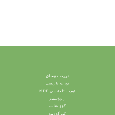
تورت دۇمباق
تورت بازىسى
MDF تورت تاختىسى
زاۋۇتىمىز
گۇۋاھنامە
كۆرگەزمە