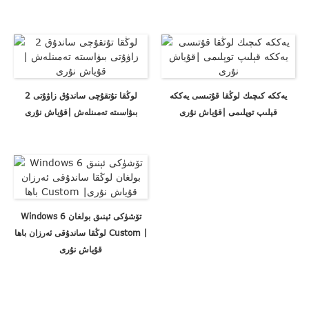
يەككە كىچىك لوڭقا قۇتىسى يەككە
2 لوڭقا تۇتقۇچى ساندۇق زاۋۇتى
قېلىپ توپلىمى |قۇياش نۇرى
بىۋاسىتە تەمىنلەش |قۇياش نۇرى
Windows 6 تۆشۈكى ئېنىق بولغان
لوڭقا ساندۇقى ئەرزان باھا Custom |
قۇياش نۇرى