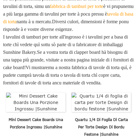
tavulini di torta, simu un
fabbrica di tamburi per torte
è vi prupunemu
a più larga gamma di tavulini per torte à pocu pressu è
tavola di basa
di torta
nantu à u mercatu.Diversi culori, dimensioni è forme ponu
risponde à e vostre diverse esigenze.
I tavulini di tamburi per torte all'ingrosso è i tavulini per a basa di
torte chì vedete quì sottu sò parte di u fabricatore di imballaggi
Sunshine Bakery.Se a vostra torta di clapper board hà bisognu di
una tappa più grande, visitate a nostra pagina iniziale di i fornitori di
cake board!Vi mustraremu a nostra fabbrica di tavole di torta quì, è
pudete cumprà tavola di torta o tavola di torta chì copre carta,
fornitori di tavole di torta ancu materiale di vendita.
Mini Dessert Cake Boards Una
Quartu 1/4 Di Foglia Di Carta
Porzione Ingrossu |Sunshine
Per Torte Design Di Bordu
Festone |Sunshine