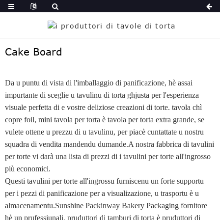
Cake Board
Da u puntu di vista di l'imballaggio di panificazione, hè assai
impurtante di sceglie u tavulinu di torta ghjusta per l'esperienza
visuale perfetta di e vostre deliziose creazioni di torte. tavola chì
copre foil, mini tavola per torta è tavola per torta extra grande, se
vulete ottene u prezzu di u tavulinu, per piacè cuntattate u nostru
squadra di vendita mandendu dumande.A nostra fabbrica di tavulini
per torte vi darà una lista di prezzi di i tavulini per torte all'ingrosso
più economici.
Questi tavulini per torte all'ingrossu furniscenu un forte supportu
per i pezzi di panificazione per a visualizazione, u trasportu è u
almacenamentu.Sunshine Packinway Bakery Packaging fornitore
hè un prufessiunali, pruduttori di tamburi di torta è pruduttori di