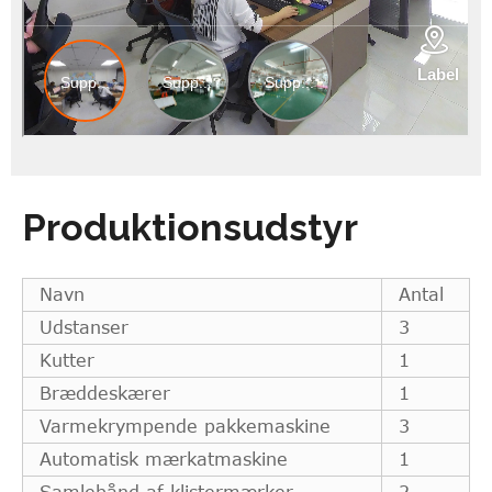
Produktionsudstyr
Navn
Antal
Udstanser
3
Kutter
1
Bræddeskærer
1
Varmekrympende pakkemaskine
3
Automatisk mærkatmaskine
1
Samlebånd af klistermærker
2