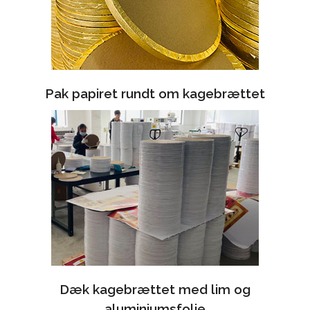
Pak papiret rundt om kagebrættet
Dæk kagebrættet med lim og
aluminiumsfolie