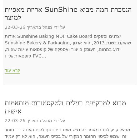
אריזת מאפיית SunShine הנמכרת חמה מבוא
למוצר
על ידי מנהל בתאריך 22-03-26
אודות Sunshine Baking MDF Cake Board יצרנים וספקים
Sunshine Bakery & Packaging, שהוקם בשנת 2013, הוא ארגון
ידוע בתחום, העוסק בייצור ואספקה ​​של קופסאות עוגות שונות,
קופסאות גלי ו-PVC...
קרא עוד
מבוא למרקמים רגילים ולטקסטורות מותאמות
אישית
על ידי מנהל בתאריך 22-03-26
מפעל קייק לוח במאמר זה נציג מעט נייר כסף ללוח העוגה --- חומר
זה ישמש לכיסוי החומר המקורי של בסיס העוגה, הוא לא רק עמיד