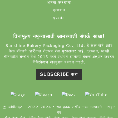
आमचा कारखाना
प्रमाणन
प्रदर्शन
विनामूल्य नमुन्यासाठी आमच्याशी संपर्क साधा!
Sunshine Bakery Packaging Co., Ltd. हे केक बोर्ड आणि
केक बॉक्सचे व्हर्टिकल सेटअप सेवा पुरवठादार आहे. दरम्यान, आम्ही
चीनमधील शेन्झेन येथे 2013 मध्ये स्थापन झालेल्या बेकरी क्षेत्रात कस्टम
फॅब्रिकेशन सोल्यूशन प्रदान करतो.
SUBSCRIBE करा
© कॉपीराइट - 2022-2024 : सर्व हक्क राखीव.
गरम उत्पादने
-
साइट
मॅप
गोल केक बोर्ड
,
रंगीत केक बोर्ड
,
केक ड्रम
,
केक बोर्ड घाऊक
,
मिनी केक