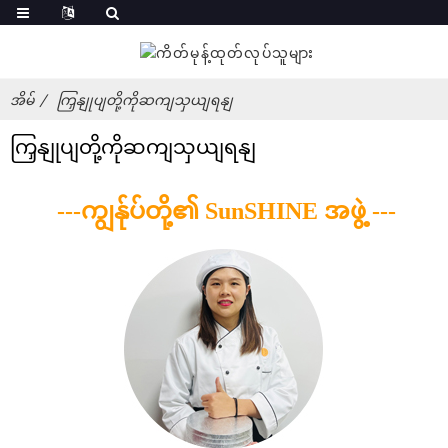
အိမ်
ကြှနျုပျတို့ကိုဆကျသှယျရနျ
ကြှနျုပျတို့ကိုဆကျသှယျရနျ
---ကျွန်ုပ်တို့၏ SunSHINE အဖွဲ့ ---