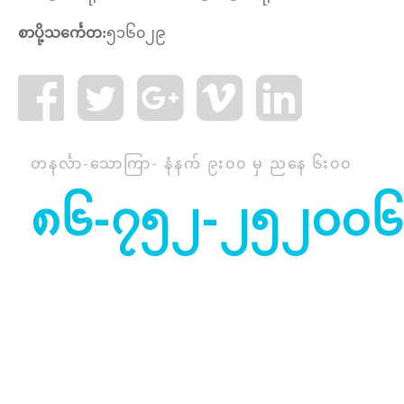
စာပို့သင်္ကေတ:
၅၁၆၀၂၉
တနင်္လာ-သောကြာ- နံနက် ၉း၀၀ မှ ညနေ ၆း၀၀
၈၆-၇၅၂-၂၅၂၀၀၆