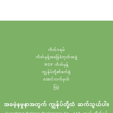
ကိတ်ဒရမ်
ကိတ်မုန့်အခြေခံဘုတ်အဖွဲ့
MDF ကိတ်မုန့်
ကျွန်ုပ်တို့၏စက်ရုံ
အောင်လက်မှတ်
ပြပွဲ
အခမဲ့နမူနာအတွက် ကျွန်ုပ်တို့ထံ ဆက်သွယ်ပါ။