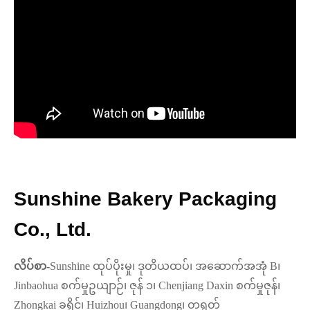
Sunshine Bakery Packaging
Co., Ltd.
လိပ်စာ-
Sunshine ထုပ်ပိုးမှု၊ ဒုတိယထပ်၊ အဆောက်အအုံ B၊
Jinbaohua စက်မှုဥယျာဉ်၊ ဇုန် ၁၊ Chenjiang Daxin စက်မှုဇုန်၊
Zhongkai ခရိုင်၊ Huizhou၊ Guangdong၊ တရုတ်