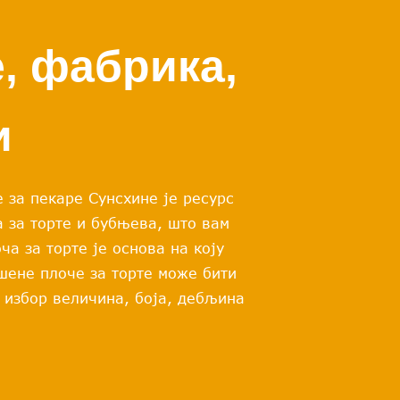
, фабрика,
и
 за пекаре Сунсхине је ресурс
 за торте и бубњева, што вам
ча за торте је основа на коју
шене плоче за торте може бити
 избор величина, боја, дебљина