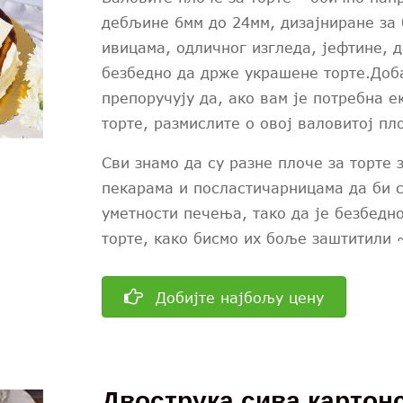
дебљине 6мм до 24мм, дизајниране за 
ивицама, одличног изгледа, јефтине, д
безбедно да држе украшене торте.Доб
препоручују да, ако вам је потребна 
торте, размислите о овој валовитој пло
Сви знамо да су разне плоче за торте 
пекарама и посластичарницама да би 
уметности печења, тако да је безбедн
торте, како бисмо их боље заштитили 
Добијте најбољу цену
Двострука сива картонс