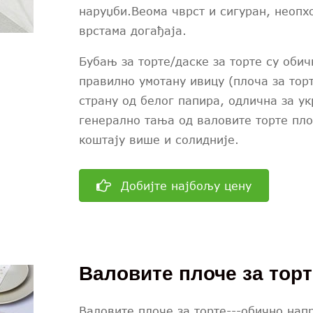
наруџби.Веома чврст и сигуран, неопх
врстама догађаја.
Бубањ за торте/даске за торте су обич
правилно умотану ивицу (плоча за тор
страну од белог папира, одлична за у
генерално тања од валовите торте плоч
коштају више и солидније.
Добијте најбољу цену
Валовите плоче за торт
Валовите плоче за торте---обично нап