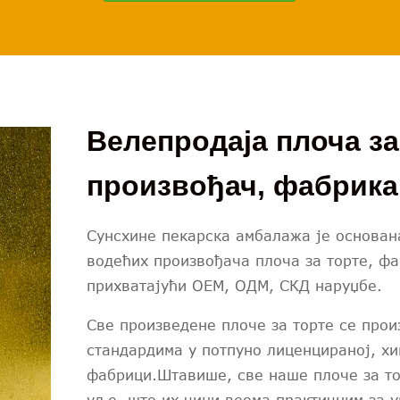
Велепродаја плоча за
произвођач, фабрика
Сунсхине пекарска амбалажа је основана
водећих произвођача плоча за торте, ф
прихватајући ОЕМ, ОДМ, СКД наруџбе.
Све произведене плоче за торте се про
стандардима у потпуно лиценцираној, хи
фабрици.Штавише, све наше плоче за то