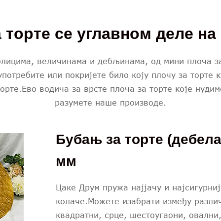
 торте се углавном деле на
блицима, величинама и дебљинама, од мини плоча з
употребите или покријете било коју плочу за торте 
торте.Ево водича за врсте плоча за торте које нуди
разумете наше производе.
Бубањ за торте (дебела 
мм
Цаке Друм пружа најјачу и најсигурниј
колаче.Можете изабрати између различ
квадратни, срце, шестоугаони, овални