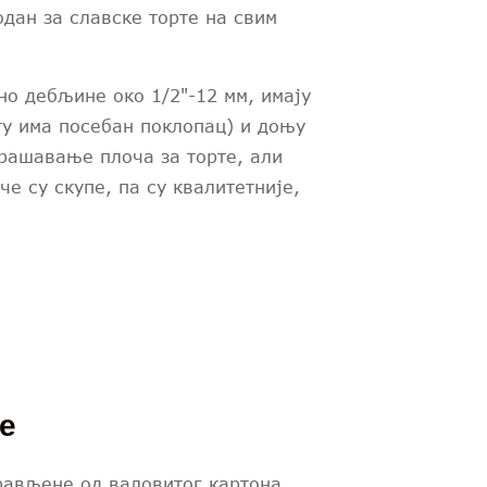
одан за славске торте на свим
но дебљине око 1/2"-12 мм, имају
ту има посебан поклопац) и доњу
крашавање плоча за торте, али
е су скупе, па су квалитетније,
е
рављене од валовитог картона