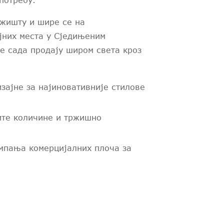
потребу.
ржишту и шире се на
јних места у Сједињеним
е сада продају широм света кроз
зајне за најиновативније стилове
ите количине и тржишно
ампања комерцијалних плоча за