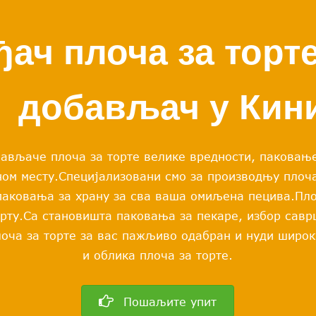
ач плоча за торте
добављач у Кин
ављаче плоча за торте велике вредности, паковање
ном месту.Специјализовани смо за производњу плоча
паковања за храну за сва ваша омиљена пецива.
Пло
орту.Са становишта паковања за пекаре, избор савр
лоча за торте за вас пажљиво одабран и нуди широк
и облика плоча за торте.
Пошаљите упит