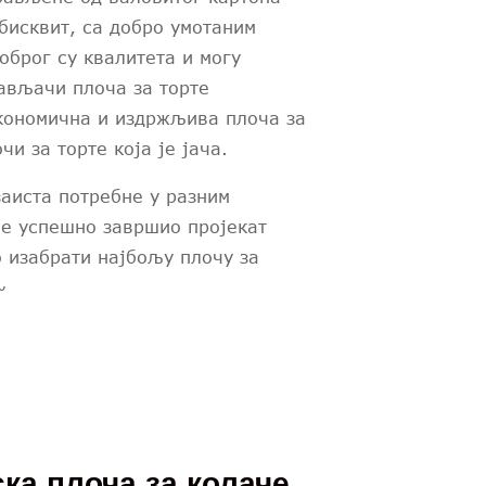
бисквит, са добро умотаним
оброг су квалитета и могу
ављачи плоча за торте
економична и издржљива плоча за
чи за торте која је јача.
заиста потребне у разним
се успешно завршио пројекат
о изабрати најбољу плочу за
~
ка плоча за колаче