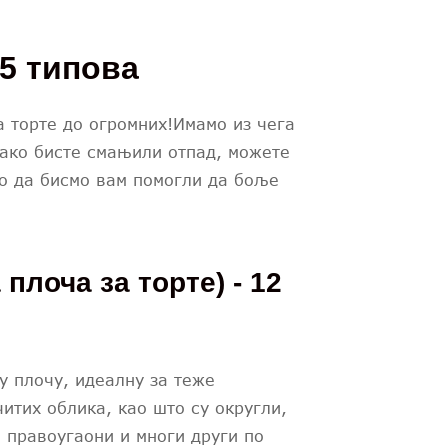
 5 типова
а торте до огромних!Имамо из чега
како бисте смањили отпад, можете
мо да бисмо вам помогли да боље
плоча за торте) - 12
у плочу, идеалну за теже
итих облика, као што су округли,
, правоугаони и многи други по