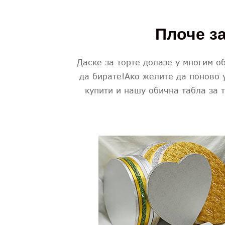
Плоче за
Даске за торте долазе у многим о
да бирате!Ако желите да поново 
купити и нашу обична табла за 