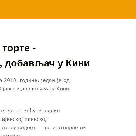
 торте -
, добављач у Кини
 2013. године, један је од
абрика и добављача у Кини,
изводе по међународним
гијенској кинеској
рте су водоотпорне и отпорне на