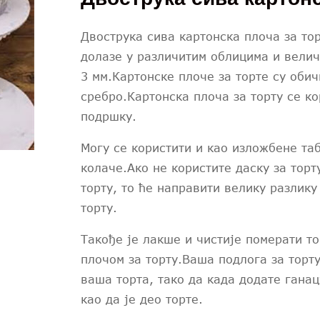
Двострука сива картонска плоча за тор
долазе у различитим облицима и вели
3 мм.Картонске плоче за торте су обич
сребро.Картонска плоча за торту се ко
подршку.
Могу се користити и као изложбене та
колаче.Ако не користите даску за торт
торту, то ће направити велику разлик
торту.
Такође је лакше и чистије померати т
плочом за торту.Ваша подлога за торту
ваша торта, тако да када додате ганац
као да је део торте.