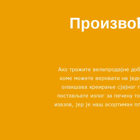
Произвођ
Ако тражите велепродајне доб
коме можете веровати на јед
олакшава креирање сјајног 
постављате излог за печену т
изазов, јер је наш асортиман п