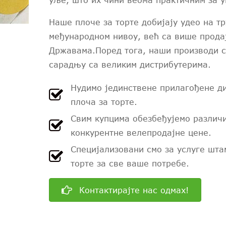
уље, што их чини веома практичним за у
Наше плоче за торте добијају удео на т
међународном нивоу, већ са више прода
Државама.Поред тога, наши производи с
сарадњу са великим дистрибутерима.
Нудимо јединствене прилагођене ди
плоча за торте.
Свим купцима обезбеђујемо различ
конкурентне велепродајне цене.
Специјализовани смо за услуге шт
торте за све ваше потребе.
Контактирајте нас одмах!