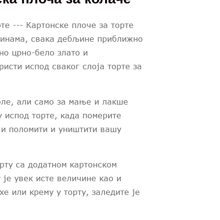
те --- Картонске плоче за торте
чинама, свака дебљине приближно
но црно-бело злато и
ристи испод сваког слоја торте за
бле, али само за мање и лакше
у испод торте, када померите
у и поломити и уништити вашу
орту са додатном картонском
 је увек исте величине као и
хе или крему у торту, заледите је