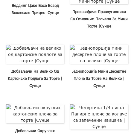
Веддинг Цаке Басе Боард
Произвођачи Правоугаоника
Вхолесале Прицес |Сунце
Са Основним Плочама За Мини
Торте |Сунце
Добављачи На Велико Од
Једнопорција Мини Десертне
Картонске Подлоге За Торте |
Плоче За Торте На Велико |
Сунце
Сунце
Добављачи Округлих