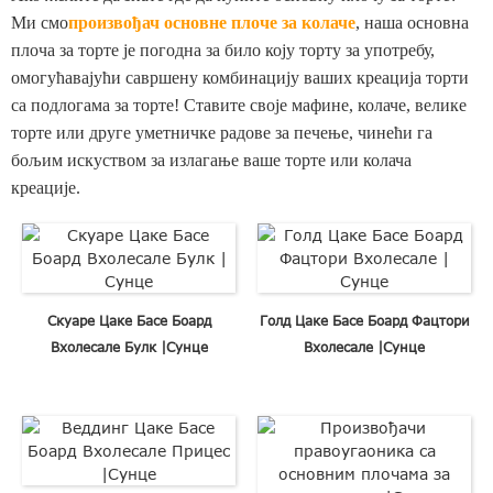
Ми смо
произвођач основне плоче за колаче
, наша основна
плоча за торте је погодна за било коју торту за употребу,
омогућавајући савршену комбинацију ваших креација торти
са подлогама за торте! Ставите своје мафине, колаче, велике
торте или друге уметничке радове за печење, чинећи га
бољим искуством за излагање ваше торте или колача
креације.
Скуаре Цаке Басе Боард
Голд Цаке Басе Боард Фацтори
Вхолесале Булк |Сунце
Вхолесале |Сунце