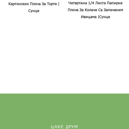
Четвртина 1/4 Листа Папирне
Картонских Плоча За Торте |
Плоче За Колаче Са Запеченим
Сунце
Ивицама |Сунце
ЦАКЕ ДРУМ