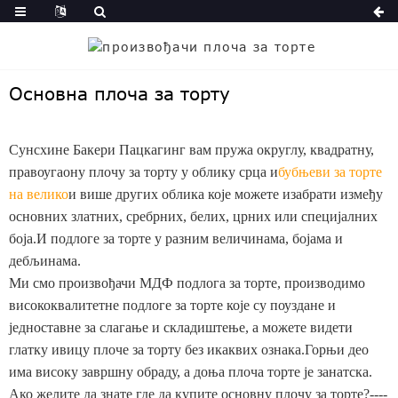
Основна плоча за торту
Сунсхине Бакери Пацкагинг вам пружа округлу, квадратну,
правоугаону плочу за торту у облику срца и
бубњеви за торте
на велико
и више других облика које можете изабрати између
основних златних, сребрних, белих, црних или специјалних
боја.И подлоге за торте у разним величинама, бојама и
дебљинама.
Ми смо произвођачи МДФ подлога за торте, производимо
висококвалитетне подлоге за торте које су поуздане и
једноставне за слагање и складиштење, а можете видети
глатку ивицу плоче за торту без икаквих ознака.Горњи део
има високу завршну обраду, а доња плоча торте је занатска.
Ако желите да знате где да купите основну плочу за торте?----