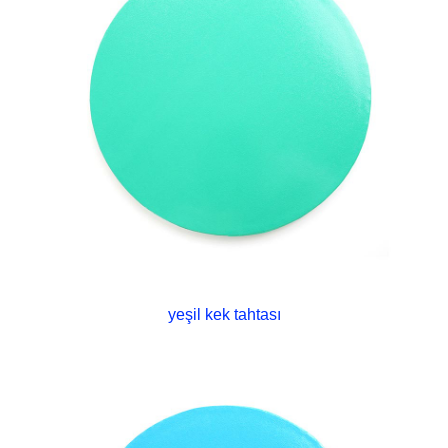
yeşil kek tahtası