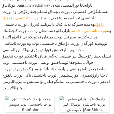
قوللايدۇ.Sunshine Packinway ناۋايخانا ئورالمىسى بىلەن
تەمىنلىگۈچى كەسپىي ، تورت دۇمباق ئىشلەپچىقارغۇچى ۋە تورت
تاختىسى ئىشلەپچىقارغۇچى ، بىز ئا
تورت تاختىسى دۇمباق
زاۋۇتى
ھەمدە سىزگە ئەڭ كەڭ دائىرىلىك ئەرزان تورت تاختىسى
ۋە
تورت ئاساسى تاختىسى
بازاردا.ئوخشىمىغان رەڭ ، چوڭ-كىچىكلىك
ۋە شەكىللەر سىزنىڭ ئوخشىمىغان تەلىپىڭىزنى قاندۇرالايدۇ.
تۆۋەندە كۆرگەن تورت دۇمباق تاختىسىنى توپ ۋە تورت ئاساسى
تاختا توپ تارقىتىش قۇياش نۇرى بولكا ئورالمىسى
ئىشلەپچىقارغۇچىنىڭ بىر قىسمى.ئەگەر قاپاق تاختىڭىز تورت تېخىمۇ
چوڭ باسقۇچقا ئېھتىياجلىق بولسا ، تورت تاختىسىنى توپ
ساتقۇچىلار باش بېتىنى زىيارەت قىلىڭ!بىز سىزگە بۇ يەردە تورت
تاختا زاۋۇتىمىزنى كۆرسىتىمىز ، تورت تاختىسى ياكى تورت ياپقۇچ
قەغەز ، تورت تاختىسىنى تەمىنلىگۈچىلەرمۇ سېتىش ماتېرىياللىرىنى
سېتىۋالالايسىز.