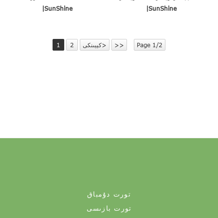
|SunShine
|SunShine
Page 1/2
>>
كېيىنكى>
2
1
تورت دۇمباق
تورت بازىسى