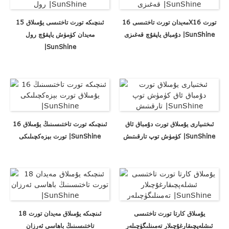
مەيدان تورت تاختىسى 16X16 تورت
15 ئىنچىكە تورت تاختىسى يۇمىلاق
دۇمباق ياپقۇچ قەغىزى |SunShine
مەيدان كۈمۈش ياپقۇچ رول
|SunShine
ئىختىيارى يۇمىلاق تورت دۇمباق ئاق
16 ئىنچىكە تورت تاختىسىنىڭ يۇمىلاق
كۈمۈش توپ تارقىتىش |SunShine
تورت بېزەكچىلىكى |SunShine
يۇمىلاق كارتا تورت تاختىسى
18 ئىنچىكە يۇمىلاق مەيدان تورت
ئىشلەپچىقارغۇچىلار تەمىنلىگۈچىلەر
تاختىسىنىڭ باھاسى ئەرزان