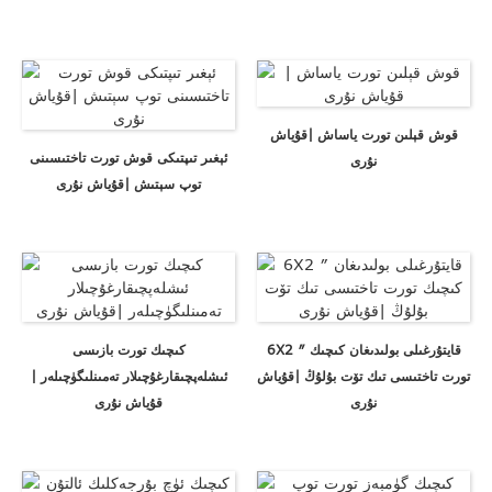
قوش قېلىن تورت ياساش |قۇياش
ئېغىر تىپتىكى قوش تورت تاختىسىنى
نۇرى
توپ سېتىش |قۇياش نۇرى
6X2 ″ قايتۇرغىلى بولىدىغان كىچىك
كىچىك تورت بازىسى
تورت تاختىسى تىك تۆت بۇلۇڭ |قۇياش
ئىشلەپچىقارغۇچىلار تەمىنلىگۈچىلەر |
نۇرى
قۇياش نۇرى