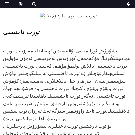
تورت تاختىسى
پىشۇرۇش ئورالمىسى نۇقتىسىدىن ئېيتقاندا ، مەززىلىك تورت
ئىجادىيىتىڭىزنىڭ مۇكەممەل كۆرۈنۈش تەجرىبىسى ئۈچۈن مۇۋاپىق
تورت تاختىسىنى تاللاش تولىمۇ مۇھىم. كەسپىي تورت تاختىسىنى
ئىشلەپچىقارغۇچىلار ۋە تورت تاختىسىنى تەمىنلىگۈچىلەر بولۇش
سۈپىتىمىز بىلەن ، بىز ھەر خىل تاللاشلارنى تەمىنلەيمىز: كۈمۈش
تورت ياپقۇچ ياپقۇچ ، كىچىك تورت تاختىسى ۋە قوشۇمچە چوڭ
تورت تاختىسى ، ئەگەر تورت تاختىسىنىڭ باھاسىغا ئېرىشمەكچى
بولسىڭىز ، سۈرۈشتۈرۈش ئارقىلىق سېتىش ئەترىتىمىز بىلەن
ئالاقىلىشىڭ.تورت تاختا زاۋۇتىمىز سىزگە ئەڭ ئەرزان توپ سېتىش
تورتلىرىنىڭ باھا تىزىملىكىنى بېرىدۇ.
بۇ توپ تارقىتىش تورت تاختىلىرى پىشۇرۇش پارچىلىرىنى
كۆرسىتىش ، توشۇش ۋە ساقلاش ئۈچۈن كۈچلۈك