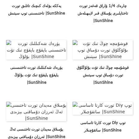
چارەك 1/4 ۋاراق قەغەز تورت
يەككە بۆلەك كىچىك تاتلىق تورت
تاختايلىرى يۇمىلاق قىر لايىھىلەش
تاختىسىنى توپ سېتىش |SunShine
|SunShine
قوشۇمچە چوڭ تىك تۆت بۇلۇڭلۇق
يۈرەك شەكىللىك تورت تاختىسىنى
تورت دۇمباق توپ سېتىش
ياپقۇچ ياپقۇچ تىك تۆت بۇلۇڭ
|SunShine
|SunShine
تورت كارتا ئاساسى Diy توپ
يۇمىلاق مەيدان تورت تاختىسى ئەڭ
ساتقۇچىلار |SunShine
ئەرزان دۇمباقنى بېزىدى |SunShine