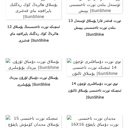
13 تورت قەغەز قارا يۇمىلاق ئۈستەل
12 ئىنچىكە تورت تاختىسىنىڭ يۇمىلاق
بىلەن تورت تاختىسىنى يېپىش
ھالرەڭ كۆك رەڭلىك ياپراقچە ماي ​​
|SunShine
قەغىزى |SunShine
يۇمىلاق تورت دۇمباق ئۇزۇن بېزەك
توي تورت دۇمباقلىرى ئۈچۈن 14
بۇيۇملىرى |SunShine
ئىنچىكە تورت تاختىسى يۇمىلاق ئالتۇن
|SunShine