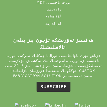
MDF تورت تاختىسى
زاۋۇتىمىز
گۇۋاھنامە
كۆرگەزمە
ھەقسىز ئەۋرىشكە ئۈچۈن بىز بىلەن
ئالاقىلىشىڭ!
قۇياش نۇرى ناۋايخانىسى ئورالما چەكلىك شىركىتى تورت
تاختىسى ۋە تورت ساندۇقىنىڭ تىك تەڭشەش مۇلازىمىتى
تەمىنلىگۈچىسى. شۇنىڭ بىلەن بىر ۋاقىتتا ، بىز 2013-يىلى
جۇڭگونىڭ شېنجېندا قۇرۇلغان ناۋايخانىدا CUSTOM
FABRICATION SOLUTION بىلەن تەمىنلەيمىز.
SUBSCRIBE