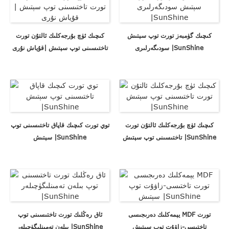
كىچىك گۈمبەز تورت توپ سېتىش
كىچىك ئۈچ بۇرجەكلىك ئالتۇن تورت
سودىگەرلىرى |SunShine
تاختىسىنى توپ سېتىش |قۇياش نۇرى
كىچىك ئۈچ بۇرجەكلىك ئالتۇن تورت
توي تورت كىچىك قاپاق تاختىسىنى توپ
تاختىسىنى توپ سېتىش |SunShine
سېتىش |SunShine
يېمەكلىك دەرىجىسى MDF تورت
ئاق رەڭلىك تورت تاختىسىنى توپ
تاختىسى-زاۋۇت توپ سېتىش
بىلەن تەمىنلىگۈچىلەر |SunShine