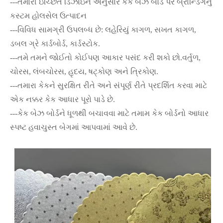
---તમારી ઇચ્છિત ડિઝાઇન અનુસાર કેક બેઝ બોર્ડ પર બ્રાન્ડિંગનું
કસ્ટમ હોલસેલ ઉત્પાદન
---વિવિધ સામગ્રી ઉપલબ્ધ છે: લહેરિયું કાગળ, સખત કાગળ,
ડબલ ગ્રે કાર્ડબોર્ડ, કાર્ડસ્ટોક.
---તમે તમને જોઈતો કોઈપણ આકાર પસંદ કરી શકો છો.વર્તુળ,
ચોરસ, લંબચોરસ, હૃદય, ષટ્કોણ અને ત્રિકોણ.
---તમારા કેકને સુરક્ષિત રીતે અને સંપૂર્ણ રીતે પ્રદર્શિત કરવા માટે
એક નક્કર કેક આધાર પૂરો પાડે છે.
---કેક બેઝ બોર્ડને ધૂળથી બચાવવા માટે તમામ કેક બોર્ડનો આધાર
સ્પષ્ટ હવાચુસ્ત બેગમાં આપવામાં આવે છે.