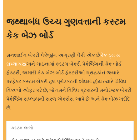
જથ્થાબંધ ઉચ્ચ ગુણવત્તાની કસ્ટમ
કેક બેઝ બોર્ડ
સનશાઈન બેકરી પેકેજીંગ અગ્રણી પૈકી એક છે
કેક ડ્રમ્સ
સપ્લાયર
s
અને ચાઇનામાં કસ્ટમ બેકરી પેકેજિંગની કેક બોર્ડ
ફેક્ટરી, અમારી કેક બેઝ બોર્ડ ફેક્ટરીઓ ગ્રાહકોને જ્યારે
પરફેક્ટ કસ્ટમ બેકરી ટૂલ પ્રોડક્ટની શોધમાં હોય ત્યારે વિવિધ
વિકલ્પો ઓફર કરે છે, જે તમને વિવિધ પ્રકારની મનોરંજક બેકરી
પેકેજિંગ સપ્લાયની સરળ ઍક્સેસ આપે છે અને કેક બેઝ ખરીદે
છે.
કસ્ટમ લાભો