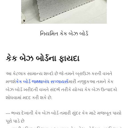
નિયમિત કેક બેઝ બોર્ડ
કેક બેઝ બોર્ડના ફાયદા
આ કેટલાક સામાન્ય શબ્દો છે જે તમને બ્રાઉઝ કરતી વખતે
મળશે
કેક બોર્ડ જથ્થાબંધ સપ્લાયર્સ
મારી નજીકઆ તમને કેક
બેઝ બોર્ડ ખરીદતી વખતે સંદર્ભ તરીકે યોગ્ય કેક બેઝ ઉત્પાદકો
શોધવામાં મદદ કરી શકે છે.
--- ભવ્ય દેખાતી કેક બેઝ બોર્ડ તમારી સુંદર કેક માટે મજબૂત પાયો
પૂરો પાડે છે