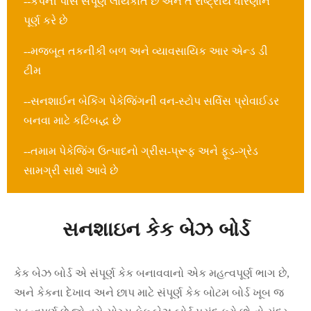
--કંપની પાસે સંપૂર્ણ લાયકાત છે અને તે રાષ્ટ્રીય ધોરણોને
પૂર્ણ કરે છે
--મજબૂત તકનીકી બળ અને વ્યાવસાયિક આર એન્ડ ડી
ટીમ
--સનશાઈન બેકિંગ પેકેજિંગની વન-સ્ટોપ સર્વિસ પ્રોવાઈડર
બનવા માટે કટિબદ્ધ છે
--તમામ પેકેજિંગ ઉત્પાદનો ગ્રીસ-પ્રૂફ અને ફૂડ-ગ્રેડ
સામગ્રી સાથે આવે છે
સનશાઇન કેક બેઝ બોર્ડ
કેક બેઝ બોર્ડ એ સંપૂર્ણ કેક બનાવવાનો એક મહત્વપૂર્ણ ભાગ છે,
અને કેકના દેખાવ અને છાપ માટે સંપૂર્ણ કેક બોટમ બોર્ડ ખૂબ જ