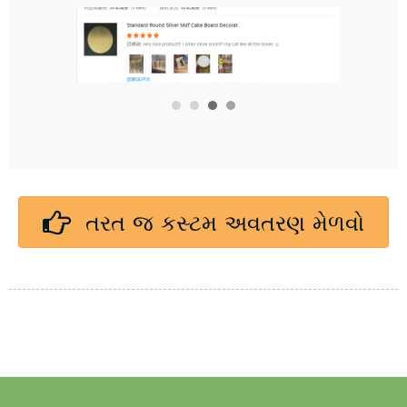
તરત જ કસ્ટમ અવતરણ મેળવો