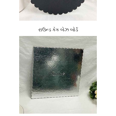
રાઉન્ડ કેક બેઝ બોર્ડ