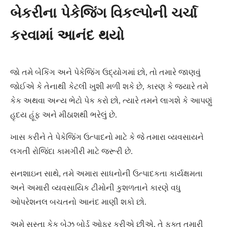
બેકરીના પેકેજિંગ વિકલ્પોની ચર્ચા
કરવામાં આનંદ થયો
જો તમે બેકિંગ અને પેકેજિંગ ઉદ્યોગમાં છો, તો તમારે જાણવું
જોઈએ કે તેનાથી કેટલી ખુશી મળી શકે છે, કારણ કે જ્યારે તમે
કેક અથવા અન્ય ભેટો પેક કરો છો, ત્યારે તમને લાગશે કે આપણું
હૃદય હૂંફ અને મીઠાશથી ભરેલું છે.
ખાસ કરીને તે પેકેજિંગ ઉત્પાદનો માટે કે જે તમારા વ્યવસાયને
લગતી રોજિંદા કામગીરી માટે જરૂરી છે.
સનશાઇન સાથે, તમે અમારા સાધનોની ઉત્પાદકતા કાર્યક્ષમતા
અને અમારી વ્યવસાયિક ટીમોની કુશળતાને કારણે વધુ
ઓપરેશનલ બચતનો આનંદ માણી શકો છો.
અમે સસ્તા કેક બેઝ બોર્ડ ઓફર કરીએ છીએ, તે ફક્ત તમારી