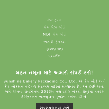
કેક ડ્રમ
કેક બેઝ બોર્ડ
MDF કેક બોર્ડ
અમારી ફેક્ટરી
પ્રમાણપત્ર
પ્રદર્શન
મફત નમૂના માટે અમારો સંપર્ક કરો!
Sunshine Bakery Packaging Co., Ltd. એ કેક બોર્ડ અને
કેક બોક્સનું વર્ટિકલ સેટઅપ સર્વિસ સપ્લાયર છે. આ દરમિયાન,
અમે ચીનના શેનઝેનમાં 2013માં સ્થપાયેલ બેકરી ક્ષેત્રમાં કસ્ટમ
ફેબ્રિકેશન સોલ્યુશન પ્રદાન કરીએ છીએ.
સબ્સ્ક્રાઇબ કરો