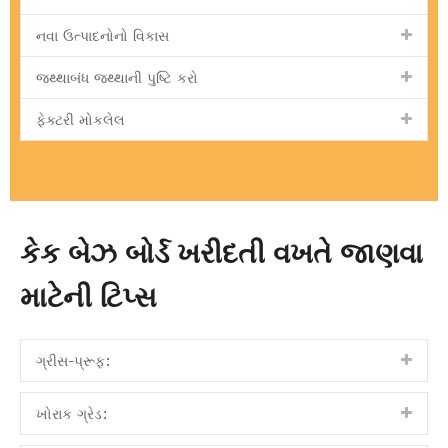
નવા ઉત્પાદનોનો વિકાસ
જથ્થાબંધ જથ્થાની પુષ્ટિ કરો
ફેક્ટરી મોકલેલ
કેક બેઝ બોર્ડ ખરીદતી વખતે જાણવા
માટેની ટિપ્સ
ગ્રીસ-પ્રૂફ:
ખોરાક ગ્રેડ: