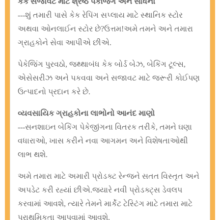
કેક સજાવટ માટે શ્રેષ્ઠ પેકેજિંગ અને સાધનો
---શું તમારી પાસે કેક રેપિંગ સપ્લાય માટે સ્થાનિક સ્ટોર
અથવા ઓનલાઈન સ્ટોર છે?ઉત્તમ!અમે તમને અને તમારા
ગ્રાહકોને સેવા આપીએ છીએ.
પેકેજિંગ પુરવઠો, જથ્થાબંધ કેક બોર્ડ બેઝ, બેકિંગ ટૂલ્સ,
એસેસરીઝ અને પકવવા અને સજાવટ માટે જરૂરી કોઈપણ
ઉત્પાદનો પ્રદાન કરે છે.
વ્યવસાયિક ગ્રાહકોના લાભોનો આનંદ માણો
---સનશાઇન બેકિંગ પેકેજીંગના વિતરક તરીકે, તમને ઘણા
વધારાઓ, ખાસ કરીને નવા આગમન અને વિશેષતાઓથી
લાભ થશે.
અમે તમારા માટે અમારી પ્રોડક્ટ રેન્જને સતત વિસ્તૃત અને
અપડેટ કરી રહ્યાં છીએ.
જ્યારે નવી પ્રોડક્ટ્સ ડેવલપ
કરવામાં આવશે, ત્યારે તેમને માર્કેટ ટેસ્ટિંગ માટે તમારા માટે
પ્રાથમિકતા આપવામાં આવશે.