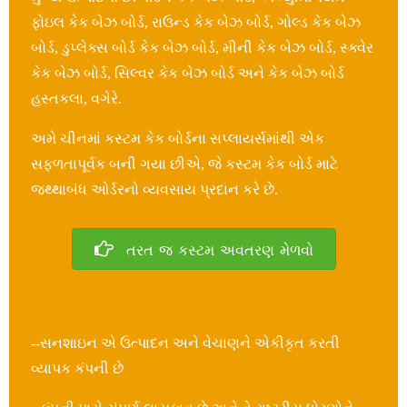
ફોઇલ કેક બેઝ બોર્ડ, રાઉન્ડ કેક બેઝ બોર્ડ, ગોલ્ડ કેક બેઝ
બોર્ડ, ડુપ્લેક્સ બોર્ડ કેક બેઝ બોર્ડ, મીની કેક બેઝ બોર્ડ, સ્ક્વેર
કેક બેઝ બોર્ડ, સિલ્વર કેક બેઝ બોર્ડ અને કેક બેઝ બોર્ડ
હસ્તકલા, વગેરે.
અમે ચીનમાં કસ્ટમ કેક બોર્ડના સપ્લાયર્સમાંથી એક
સફળતાપૂર્વક બની ગયા છીએ, જે કસ્ટમ કેક બોર્ડ માટે
જથ્થાબંધ ઓર્ડરનો વ્યવસાય પ્રદાન કરે છે.
તરત જ કસ્ટમ અવતરણ મેળવો
--સનશાઇન એ ઉત્પાદન અને વેચાણને એકીકૃત કરતી
વ્યાપક કંપની છે