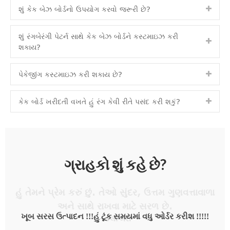
શું કેક બેઝ બોર્ડનો ઉપયોગ કરવો જરૂરી છે?
શું રંગબેરંગી પેટર્ન સાથે કેક બેઝ બોર્ડને કસ્ટમાઇઝ કરી
શકાય?
પેકેજીંગ કસ્ટમાઇઝ કરી શકાય છે?
કેક બોર્ડ ખરીદતી વખતે હું રંગ કેવી રીતે પસંદ કરી શકું?
ગ્રાહકો શું કહે છે?
હું તેમને પ્રેમ કરું છું. તેઓ સુંદર, ઉત્તમ ગુણવત્તાવાળા
અને સાથે રાખવા માટે સરળ છે.
- કેલી મરી