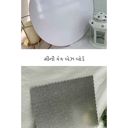
મીની કેક બેઝ બોર્ડ