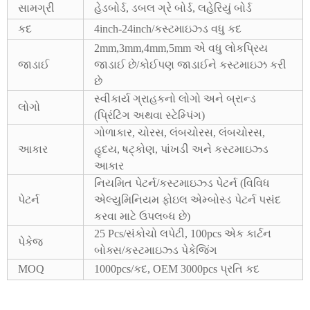
સામગ્રી
હેડબોર્ડ, ડબલ ગ્રે બોર્ડ, લહેરિયું બોર્ડ
કદ
4inch-24inch/કસ્ટમાઇઝ્ડ વધુ કદ
2mm,3mm,4mm,5mm એ વધુ લોકપ્રિય
જાડાઈ
જાડાઈ છે/કોઈપણ જાડાઈને કસ્ટમાઇઝ કરી
છે
સ્વીકાર્ય ગ્રાહકનો લોગો અને બ્રાન્ડ
લોગો
(પ્રિંટિંગ અથવા સ્ટેમ્પિંગ)
ગોળાકાર, ચોરસ, લંબચોરસ, લંબચોરસ,
આકાર
હૃદય, ષટ્કોણ, પાંખડી અને કસ્ટમાઇઝ્ડ
આકાર
નિયમિત પેટર્ન/કસ્ટમાઇઝ્ડ પેટર્ન (વિવિધ
પેટર્ન
એલ્યુમિનિયમ ફોઇલ એમ્બોસ્ડ પેટર્ન પસંદ
કરવા માટે ઉપલબ્ધ છે)
25 Pcs/સંકોચો લપેટી, 100pcs એક કાર્ટન
પેકેજ
બોક્સ/કસ્ટમાઇઝ્ડ પેકેજિંગ
MOQ
1000pcs/કદ, OEM 3000pcs પ્રતિ કદ