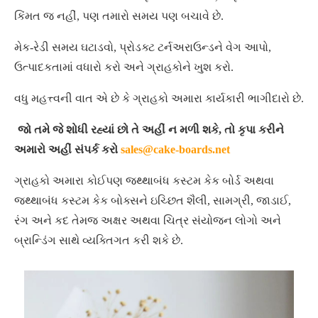
કિંમત જ નહીં, પણ તમારો સમય પણ બચાવે છે.
મેક-રેડી સમય ઘટાડવો, પ્રોડક્ટ ટર્નઅરાઉન્ડને વેગ આપો,
ઉત્પાદકતામાં વધારો કરો અને ગ્રાહકોને ખુશ કરો.
વધુ મહત્ત્વની વાત એ છે કે ગ્રાહકો અમારા કાર્યકારી ભાગીદારો છે.
જો તમે જે શોધી રહ્યાં છો તે અહીં ન મળી શકે, તો કૃપા કરીને
અમારો અહીં સંપર્ક કરો
sales@cake-boards.net
ગ્રાહકો અમારા કોઈપણ જથ્થાબંધ કસ્ટમ કેક બોર્ડ અથવા
જથ્થાબંધ કસ્ટમ કેક બોક્સને ઇચ્છિત શૈલી, સામગ્રી, જાડાઈ,
રંગ અને કદ તેમજ અક્ષર અથવા ચિત્ર સંયોજન લોગો અને
બ્રાન્ડિંગ સાથે વ્યક્તિગત કરી શકે છે.