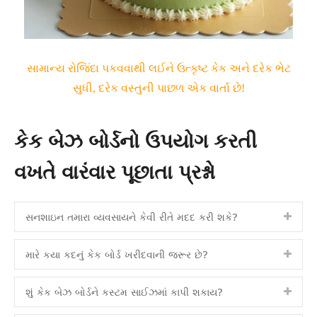
સામાન્ય રોજિંદા પકવવાથી લઈને ઉત્કૃષ્ટ કેક અને દરેક ભેટ
સુધી, દરેક વસ્તુની પાછળ એક વાર્તા છે!
કેક બેઝ બોર્ડનો ઉપયોગ કરતી
વખતે વારંવાર પૂછાતા પ્રશ્નો
સનશાઇન તમારા વ્યવસાયને કેવી રીતે મદદ કરી શકે?
મારે કયા કદનું કેક બોર્ડ ખરીદવાની જરૂર છે?
શું કેક બેઝ બોર્ડને કસ્ટમ સાઈઝમાં કાપી શકાય?