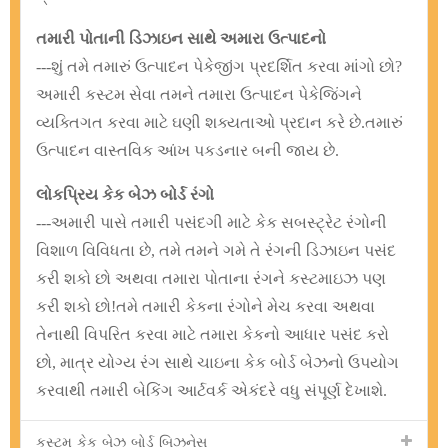
તમારી પોતાની ડિઝાઇન સાથે અમારા ઉત્પાદનો
---શું તમે તમારું ઉત્પાદન પેકેજીંગ પ્રદર્શિત કરવા માંગો છો?
અમારી કસ્ટમ સેવા તમને તમારા ઉત્પાદન પેકેજિંગને
વ્યક્તિગત કરવા માટે ઘણી શક્યતાઓ પ્રદાન કરે છે.તમારું
ઉત્પાદન વાસ્તવિક આંખ પકડનાર બની જાય છે.
લોકપ્રિય કેક બેઝ બોર્ડ રંગો
---અમારી પાસે તમારી પસંદગી માટે કેક સબસ્ટ્રેટ રંગોની
વિશાળ વિવિધતા છે, તમે તમને ગમે તે રંગની ડિઝાઇન પસંદ
કરી શકો છો અથવા તમારા પોતાના રંગને કસ્ટમાઇઝ પણ
કરી શકો છો!તમે તમારી કેકના રંગોને મેચ કરવા અથવા
તેનાથી વિપરિત કરવા માટે તમારા કેકનો આધાર પસંદ કરો
છો, માત્ર યોગ્ય રંગ સાથે ચાઇના કેક બોર્ડ બેઝનો ઉપયોગ
કરવાથી તમારી બેકિંગ આર્ટવર્ક એકંદરે વધુ સંપૂર્ણ દેખાશે.
કસ્ટમ કેક બેઝ બોર્ડ બિઝનેસ