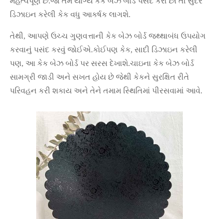
મહત્વપૂર્ણ છે.જો તમે યોગ્ય કેક બેઝ બોર્ડ પસંદ કરો છો તો સુંદર
ડિઝાઇન કરેલી કેક વધુ આકર્ષક લાગશે.
તેથી, આપણે ઉચ્ચ ગુણવત્તાની કેક બેઝ બોર્ડ જથ્થાબંધ ઉપયોગ
કરવાનું પસંદ કરવું જોઈએ.કોઈપણ કેક, સાદી ડિઝાઇન કરેલી
પણ, આ કેક બેઝ બોર્ડ પર સરસ દેખાશે.ચાઇના કેક બેઝ બોર્ડ
સામગ્રી જાડી અને સખત હોય છે જેથી કેકને સુરક્ષિત રીતે
પરિવહન કરી શકાય અને તેને તમામ સ્થિતિમાં પીરસવામાં આવે.