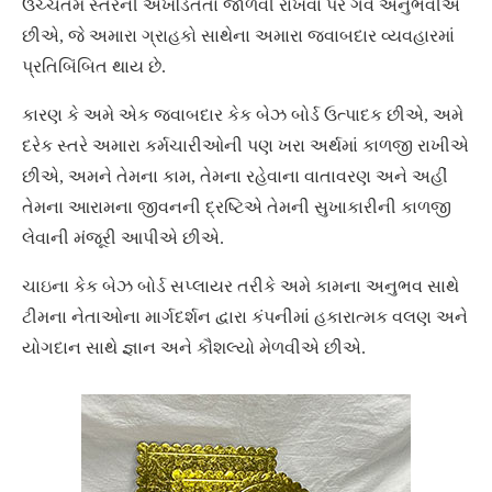
ઉચ્ચતમ સ્તરની અખંડિતતા જાળવી રાખવા પર ગર્વ અનુભવીએ
છીએ, જે અમારા ગ્રાહકો સાથેના અમારા જવાબદાર વ્યવહારમાં
પ્રતિબિંબિત થાય છે.
કારણ કે અમે એક જવાબદાર કેક બેઝ બોર્ડ ઉત્પાદક છીએ, અમે
દરેક સ્તરે અમારા કર્મચારીઓની પણ ખરા અર્થમાં કાળજી રાખીએ
છીએ, અમને તેમના કામ, તેમના રહેવાના વાતાવરણ અને અહીં
તેમના આરામના જીવનની દ્રષ્ટિએ તેમની સુખાકારીની કાળજી
લેવાની મંજૂરી આપીએ છીએ.
ચાઇના કેક બેઝ બોર્ડ સપ્લાયર તરીકે અમે કામના અનુભવ સાથે
ટીમના નેતાઓના માર્ગદર્શન દ્વારા કંપનીમાં હકારાત્મક વલણ અને
યોગદાન સાથે જ્ઞાન અને કૌશલ્યો મેળવીએ છીએ.