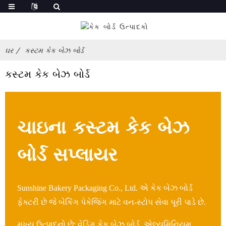
ઘર
કસ્ટમ કેક બેઝ બોર્ડ
કસ્ટમ કેક બેઝ બોર્ડ
ચાઇના કસ્ટમ કેક બેઝ
બોર્ડ સપ્લાયર
Sunshine Bakery Packaging Co., Ltd. એ કેક બેઝ બોર્ડ
ફેક્ટરી છે જે બેકિંગ પેકેજિંગ માટે વન-સ્ટોપ સેવા પૂરી પાડે છે.
મુખ્ય ઉત્પાદનો છે: વેડિંગ કેક બેઝ બોર્ડ, એલ્યુમિનિયમ