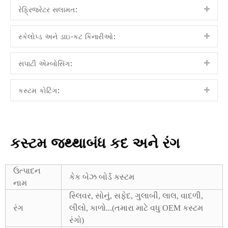
રેફ્રિજરેટર સલામત:
સ્કેલોપ્ડ અને ડાઇ-કટ કિનારીઓ:
સપાટી એમ્બોસિંગ:
કસ્ટમ કોટિંગ:
કસ્ટમ જથ્થાબંધ કદ અને રંગ
ઉત્પાદન
કેક બેઝ બોર્ડ કસ્ટમ
નામ
સ્લિવર, સોનું, સફેદ, ગુલાબી, લાલ, વાદળી,
રંગ
લીલો, કાળો...(તમારા માટે વધુ OEM કસ્ટમ
રંગો)