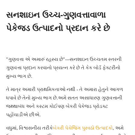
સનશાઇન ઉચ્ચ-ગુણવત્તાવાળા
પેકેજ્ડ ઉત્પાદનો પ્રદાન કરે છે
"ગુણવત્તા એ અમારું રહસ્ય છે"---સનશાઇન ઉચ્ચતમ સ્તરની
ગુણવત્તા પ્રદાન કરવાનો પ્રયત્ન કરે છે તે કેક બોર્ડ ફેક્ટરીનો
મુખ્ય ભાગ છે.
તે માત્ર અમારી પ્રાથમિકતાઓ નથી - તે અમારા હેતુને આગળ
ધપાવે છે તેનો મુખ્ય ભાગ છે.અમે સતત અસાધારણ ગુણવત્તાની
જથ્થાબંધ અને કસ્ટમ કોઈપણ બેકરી પેકેજ્ડ પ્રોડક્ટ
પહોંચાડીએ છીએ.
વધુમાં, વિશ્વસનીય તરીકે
બેકરી પેકેજિંગ પુરવઠો ઉત્પાદકો
, અમે