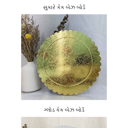
સુકારે કેક બેઝ બોર્ડ
ગ્લોડ કેક બેઝ બોર્ડ