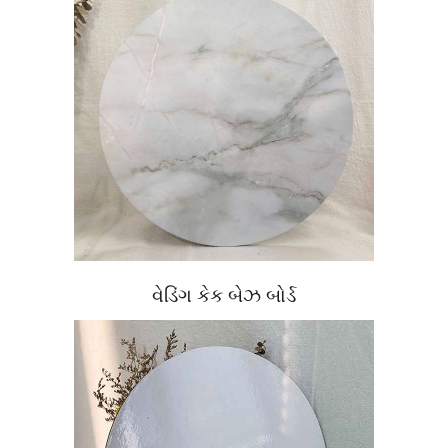
વેડિંગ કેક બેઝ બોર્ડ