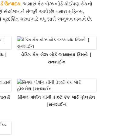
્ડ ઉત્પાદક
, અમારું કેક બેઝ બોર્ડ કોઈપણ કેકનો
્ણ સંયોજનને મંજૂરી આપે છે! તમારા મફિન્સ,
પ્રદર્શિત કરવા માટે વધુ સારો અનુભવ બનાવે છે.
ંધ |
વેડિંગ કેક બેઝ બોર્ડ જથ્થાબંધ કિંમતો |
સનશાઈન
લાયર્સ
સિંગલ પોર્શન મીની ડેઝર્ટ કેક બોર્ડ હોલસેલ
|સનશાઈન