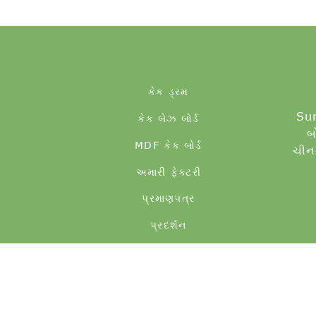
કેક ડ્રમ
Sun
કેક બેઝ બોર્ડ
બ
MDF કેક બોર્ડ
ચીનન
અમારી ફેક્ટરી
પ્રમાણપત્ર
પ્રદર્શન
© ક
કેક બોર્ડ જથ્થ