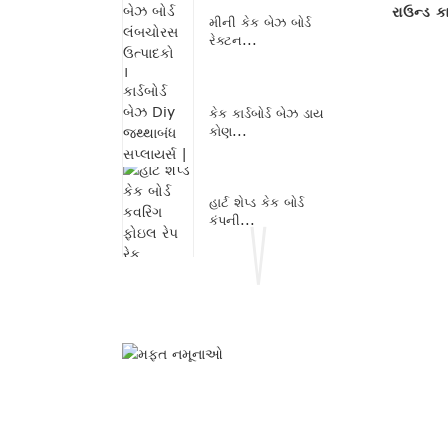
રાઉન્ડ કા
મીની કેક બેઝ બોર્ડ
રેક્ટન...
કેક કાર્ડબોર્ડ બેઝ ડાય
કોણ...
હાર્ટ શેપ્ડ કેક બોર્ડ
કંપની...