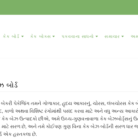
કેક બોર્ડ
કેક બોક્સ
પકવવાના સાધનો
સમાચાર
અમા
ઝ બોર્ડ
ેકરી પેકેજિંગ તમને ગોળાકાર, હૃદય આકારનું, ચોરસ, લંબચોરસ કેક બ
ેદ, કાળો અથવા વિશિષ્ટ રંગોમાંથી પસંદ કરવા માટે અને વધુ અન્ય આકાર
ેક બેઝ ઉત્પાદકો છીએ, અમે ઉચ્ચ-ગુણવત્તાવાળા કેક બેઝબોર્ડ્સનું 
ા માટે સરળ છે, અને તમે કોઈપણ ગુણ વિના કેક બેઝ બોર્ડની સરળ ધાર જ
ોર્ડ એક હસ્તકલા છે.