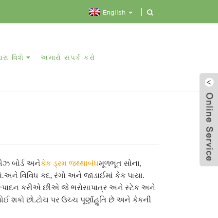
English
રા વિશે
અમારો સંપર્ક કરો
ેઝ બોર્ડ અને
કેક ડ્રમ જથ્થાબંધ
મૂળભૂત સોના,
ો.અને વિવિધ કદ, રંગો અને જાડાઈમાં કેક પાયા.
ઉત્પાદન કરીએ છીએ જે ભરોસાપાત્ર અને સ્ટેક અને
ોઈ શકો છો.ટોચ પર ઉચ્ચ પૂર્ણાહુતિ છે અને કેકની