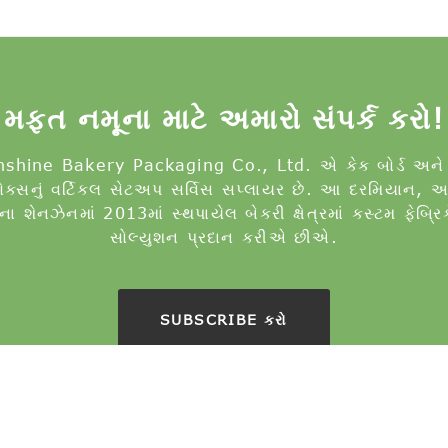
મફત નમૂના માટે અમારો સંપર્ક કરો!
shine Bakery Packaging Co., Ltd. એ કેક બોર્ડ અને
ોક્સનું વર્ટિકલ સેટઅપ સર્વિસ સપ્લાયર છે. આ દરમિયાન, અ
ા શેનઝેનમાં 2013માં સ્થપાયેલ બેકરી ક્ષેત્રમાં કસ્ટમ ફેબ્ર
સોલ્યુશન પ્રદાન કરીએ છીએ.
SUBSCRIBE કરો
ૉપિરાઇટ - 2022-2024 : સર્વાધિકાર સુરક્ષિત.
ગરમ ઉત્પાદનો
-
સાઇ
ાબંધ
,
રંગીન કેક બોર્ડ
,
રાઉન્ડ કેક બોર્ડ
,
કેક ડ્રમ
,
વેડિંગ કેક ડ્રમ્સ
,