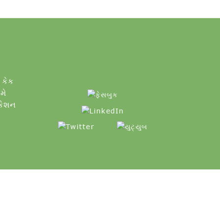
 કેક
મે
િકેશન
ટમેપ
મીની કેક બોર્ડ
,