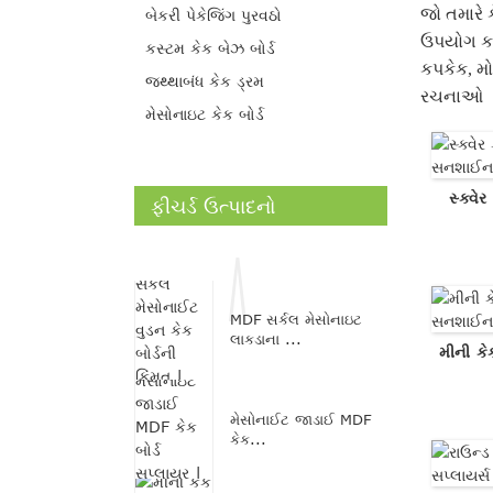
જો તમારે ક
બેકરી પેકેજિંગ પુરવઠો
ઉપયોગ કરવ
કસ્ટમ કેક બેઝ બોર્ડ
કપકેક, મો
જથ્થાબંધ કેક ડ્રમ
રચનાઓ
મેસોનાઇટ કેક બોર્ડ
સ્ક્વે
ફીચર્ડ ઉત્પાદનો
MDF સર્કલ મેસોનાઇટ
લાકડાના ...
મીની કે
મેસોનાઈટ જાડાઈ MDF
કેક...