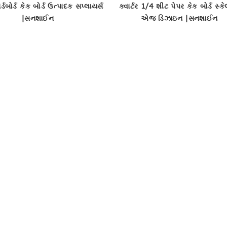
ર્ડબોર્ડ કેક બોર્ડ ઉત્પાદક સપ્લાયર્સ
ક્વાર્ટર 1/4 શીટ પેપર કેક બોર્ડ સ્કે
|સનશાઈન
એજ ડિઝાઇન |સનશાઈન