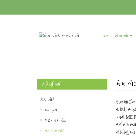
ઘર
સેવાઓ
કેક બે
શ્રેણીઓ
કેક બોર્ડ
સનશાઈન બ
ચાંદી, સફ
કેક ડ્રમ
અમે MDF ક
MDF કેક બોર્ડ
સ્ટોર કરવ
કેક બેઝ બોર્ડ
નીચેનું બ