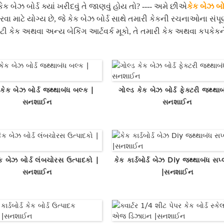
ેક બેઝ બોર્ડ ક્યાં ખરીદવું તે જાણવું હોય તો? ---- અમે છીએ
કેક બેઝ બોર
ા માટે યોગ્ય છે, જે કેક બેઝ બોર્ડ સાથે તમારી કેકની રચનાઓના સંપૂર
ટી કેક અથવા અન્ય બેકિંગ આર્ટવર્ક મૂકો, તે તમારી કેક અથવા કપકેકને 
ર કેક બેઝ બોર્ડ જથ્થાબંધ બલ્ક |
ગોલ્ડ કેક બેઝ બોર્ડ ફેક્ટરી જથ્થાબ
સનશાઈન
સનશાઈન
ક બેઝ બોર્ડ લંબચોરસ ઉત્પાદકો |
કેક કાર્ડબોર્ડ બેઝ Diy જથ્થાબંધ સપ્
સનશાઈન
|સનશાઈન