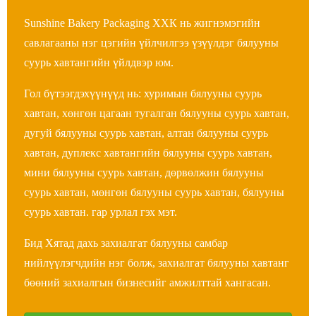
Sunshine Bakery Packaging ХХК нь жигнэмэгийн
савлагааны нэг цэгийн үйлчилгээ үзүүлдэг бялууны
суурь хавтангийн үйлдвэр юм.
Гол бүтээгдэхүүнүүд нь: хуримын бялууны суурь
хавтан, хөнгөн цагаан тугалган бялууны суурь хавтан,
дугуй бялууны суурь хавтан, алтан бялууны суурь
хавтан, дуплекс хавтангийн бялууны суурь хавтан,
мини бялууны суурь хавтан, дөрвөлжин бялууны
суурь хавтан, мөнгөн бялууны суурь хавтан, бялууны
суурь хавтан. гар урлал гэх мэт.
Бид Хятад дахь захиалгат бялууны самбар
нийлүүлэгчдийн нэг болж, захиалгат бялууны хавтанг
бөөний захиалгын бизнесийг амжилттай хангасан.