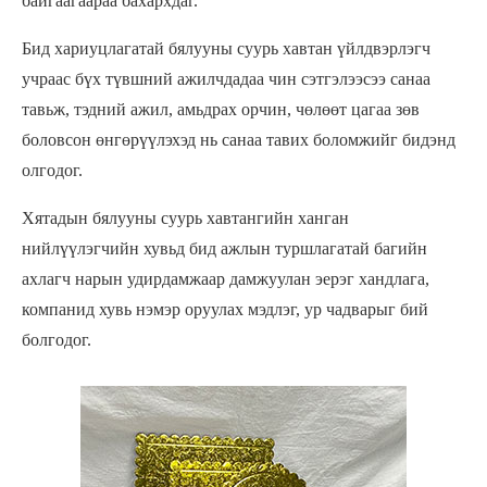
байгаагаараа бахархдаг.
Бид хариуцлагатай бялууны суурь хавтан үйлдвэрлэгч
учраас бүх түвшний ажилчдадаа чин сэтгэлээсээ санаа
тавьж, тэдний ажил, амьдрах орчин, чөлөөт цагаа зөв
боловсон өнгөрүүлэхэд нь санаа тавих боломжийг бидэнд
олгодог.
Хятадын бялууны суурь хавтангийн ханган
нийлүүлэгчийн хувьд бид ажлын туршлагатай багийн
ахлагч нарын удирдамжаар дамжуулан эерэг хандлага,
компанид хувь нэмэр оруулах мэдлэг, ур чадварыг бий
болгодог.