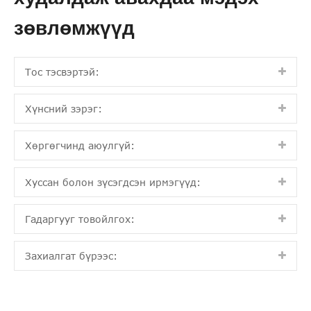
зөвлөмжүүд
Тос тэсвэртэй:
Хүнсний зэрэг:
Хөргөгчинд аюулгүй:
Хуссан болон зүсэгдсэн ирмэгүүд:
Гадаргууг товойлгох:
Захиалгат бүрээс: