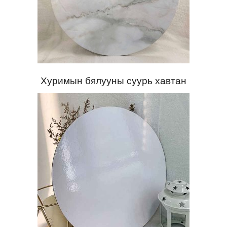
Хуримын бялууны суурь хавтан