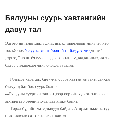
Бялууны суурь хавтангийн
давуу тал
Эдгээр нь таны хайлт хийх явцад тааралддаг нийтлэг нэр
томъёо юм
бялуу хавтанг бөөний нийлүүлэгчид
миний
дэргэд.Энэ нь бялууны суурь хавтанг худалдан авахдаа зөв
бялуу үйлдвэрлэгчийг олоход тусална.
--- Гоёмсог харагдах бялууны суурь хавтан нь таны сайхан
бялуунд бат бөх суурь болно
---Бялууны суурийн хавтан дээр өөрийн хүссэн загвараар
захиалгаар бөөний худалдаа хийж байна
--- Төрөл бүрийн материалууд байдаг: Атираат цаас, хатуу
цаас, давхар саарал картон, картон.