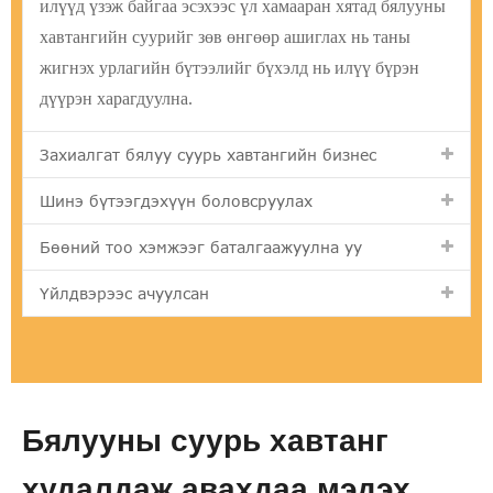
илүүд үзэж байгаа эсэхээс үл хамааран хятад бялууны
хавтангийн суурийг зөв өнгөөр ​​ашиглах нь таны
жигнэх урлагийн бүтээлийг бүхэлд нь илүү бүрэн
дүүрэн харагдуулна.
Захиалгат бялуу суурь хавтангийн бизнес
Шинэ бүтээгдэхүүн боловсруулах
Бөөний тоо хэмжээг баталгаажуулна уу
Үйлдвэрээс ачуулсан
Бялууны суурь хавтанг
худалдаж авахдаа мэдэх