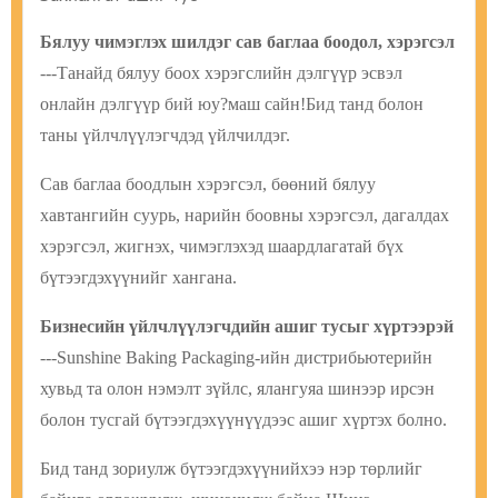
Бялуу чимэглэх шилдэг сав баглаа боодол, хэрэгсэл
---Танайд бялуу боох хэрэгслийн дэлгүүр эсвэл
онлайн дэлгүүр бий юу?маш сайн!Бид танд болон
таны үйлчлүүлэгчдэд үйлчилдэг.
Сав баглаа боодлын хэрэгсэл, бөөний бялуу
хавтангийн суурь, нарийн боовны хэрэгсэл, дагалдах
хэрэгсэл, жигнэх, чимэглэхэд шаардлагатай бүх
бүтээгдэхүүнийг хангана.
Бизнесийн үйлчлүүлэгчдийн ашиг тусыг хүртээрэй
---Sunshine Baking Packaging-ийн дистрибьютерийн
хувьд та олон нэмэлт зүйлс, ялангуяа шинээр ирсэн
болон тусгай бүтээгдэхүүнүүдээс ашиг хүртэх болно.
Бид танд зориулж бүтээгдэхүүнийхээ нэр төрлийг