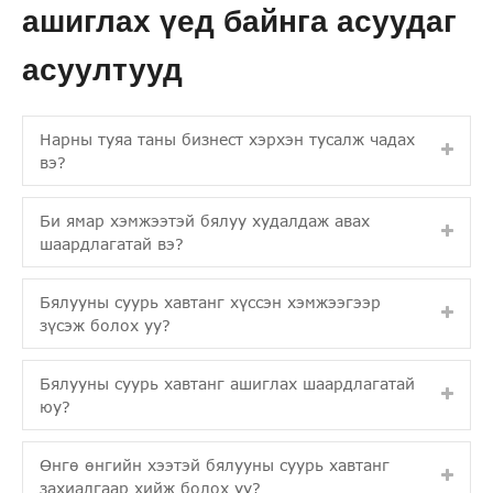
ашиглах үед байнга асуудаг
асуултууд
Нарны туяа таны бизнест хэрхэн тусалж чадах
вэ?
Би ямар хэмжээтэй бялуу худалдаж авах
шаардлагатай вэ?
Бялууны суурь хавтанг хүссэн хэмжээгээр
зүсэж болох уу?
Бялууны суурь хавтанг ашиглах шаардлагатай
юу?
Өнгө өнгийн хээтэй бялууны суурь хавтанг
захиалгаар хийж болох уу?