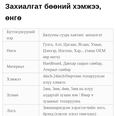
Захиалгат бөөний хэмжээ,
өнгө
Бүтээгдэхүүний
Бялууны суурь хавтанг захиалгат
нэр
Гулга, Алт, Цагаан, Ягаан, Улаан,
Өнгө
Цэнхэр, Ногоон, Хар... (таны OEM
өөр өнгө)
Haedboard, Давхар саарал самбар,
Материал
Атираат самбар
4inch-24inch/Өөрчлөн тохируулсан
Хэмжээ
илүү хэмжээ
2мм, 3мм, 4мм, 5мм нь илүү
Зузаан
алдартай зузаан юм / Ямар ч
зузааныг тохируулна
Зөвшөөрөгдсөн хэрэглэгчийн лого,
Лого
брэнд (хэвлэх эсвэл тамгалах)