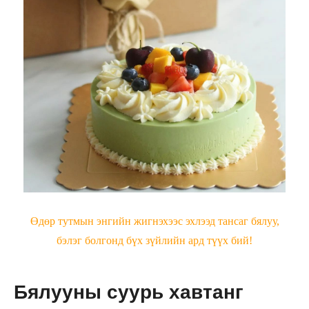
Өдөр тутмын энгийн жигнэхээс эхлээд тансаг бялуу,
бэлэг болгонд бүх зүйлийн ард түүх бий!
Бялууны суурь хавтанг