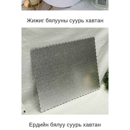
Жижиг бялууны суурь хавтан
Ердийн бялуу суурь хавтан