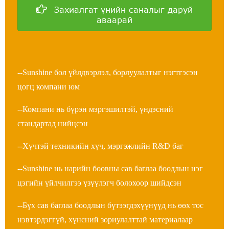
Захиалгат үнийн саналыг даруй
аваарай
--Sunshine бол үйлдвэрлэл, борлуулалтыг нэгтгэсэн
цогц компани юм
--Компани нь бүрэн мэргэшилтэй, үндэсний
стандартад нийцсэн
--Хүчтэй техникийн хүч, мэргэжлийн R&D баг
--Sunshine нь нарийн боовны сав баглаа боодлын нэг
цэгийн үйлчилгээ үзүүлэгч болохоор шийдсэн
--Бүх сав баглаа боодлын бүтээгдэхүүнүүд нь өөх тос
нэвтэрдэггүй, хүнсний зориулалттай материалаар