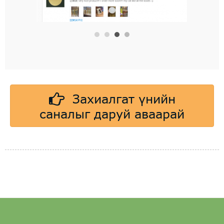
Захиалгат үнийн
саналыг даруй аваарай
БЯЛУУ БӨМБӨР