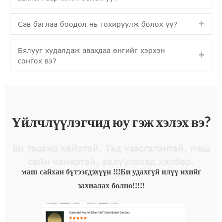
Сав баглаа боодол нь тохируулж болох уу?
Бялууг худалдаж авахдаа өнгийг хэрхэн
сонгох вэ?
Үйлчлүүлэгчид юу гэж хэлэх вэ?
Би тэдэнд хайртай. Тэд үзэсгэлэнтэй, маш
сайн чанартай, эвлүүлэхэд хялбар.
-КЭЛЛИ МӨРРИ