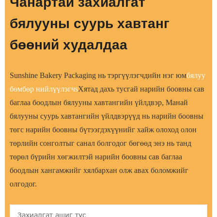
Чанартай захиалгат
бялууны суурь хавтанг
бөөний худалдаа
Sunshine Bakery Packaging нь тэргүүлэгчдийн нэг юм
бялуу
бөмбөр нийлүүлэгч
s
Хятад дахь тусгай нарийн боовны сав
баглаа боодлын бялууны хавтангийн үйлдвэр, Манай
бялууны суурь хавтангийн үйлдвэрүүд нь нарийн боовны
төгс нарийн боовны бүтээгдэхүүнийг хайж олоход олон
төрлийн сонголтыг санал болгодог бөгөөд энэ нь танд
төрөл бүрийн хөгжилтэй нарийн боовны сав баглаа
боодлын хангамжийг хялбархан олж авах боломжийг
олгодог.
Захиалгат ашиг тус