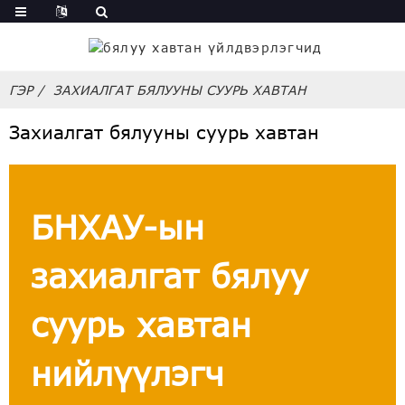
ГЭР
ЗАХИАЛГАТ БЯЛУУНЫ СУУРЬ ХАВТАН
Захиалгат бялууны суурь хавтан
БНХАУ-ын
захиалгат бялуу
суурь хавтан
нийлүүлэгч