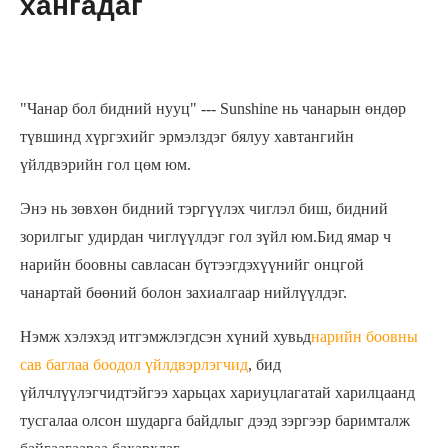
хангадаг
"Чанар бол бидний нууц" --- Sunshine нь чанарын өндөр
түвшинд хүргэхийг эрмэлздэг бялуу хавтангийн
үйлдвэрийн гол цөм юм.
Энэ нь зөвхөн бидний тэргүүлэх чиглэл биш, бидний
зорилгыг удирдан чиглүүлдэг гол зүйл юм.Бид ямар ч
нарийн боовны савласан бүтээгдэхүүнийг онцгой
чанартай бөөний болон захиалгаар нийлүүлдэг.
Нэмж хэлэхэд итгэмжлэгдсэн хүний ​​хувьд
нарийн боовны
сав баглаа боодол үйлдвэрлэгчид
, бид
үйлчлүүлэгчидтэйгээ харьцах хариуцлагатай харилцаанд
тусгалаа олсон шударга байдлыг дээд зэргээр баримталж