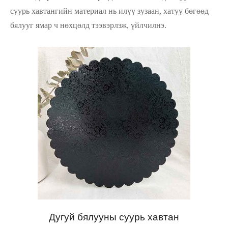
суурь хавтангийн материал нь илүү зузаан, хатуу бөгөөд
бялууг ямар ч нөхцөлд тээвэрлэж, үйлчилнэ.
Дугуй бялууны суурь хавтан