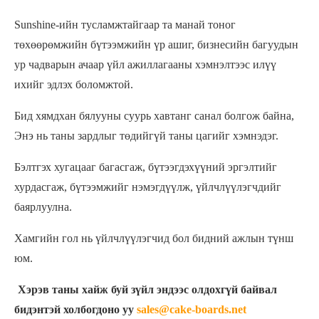
Sunshine-ийн тусламжтайгаар та манай тоног
төхөөрөмжийн бүтээмжийн үр ашиг, бизнесийн багуудын
ур чадварын ачаар үйл ажиллагааны хэмнэлтээс илүү
ихийг эдлэх боломжтой.
Бид хямдхан бялууны суурь хавтанг санал болгож байна,
Энэ нь таны зардлыг төдийгүй таны цагийг хэмнэдэг.
Бэлтгэх хугацааг багасгаж, бүтээгдэхүүний эргэлтийг
хурдасгаж, бүтээмжийг нэмэгдүүлж, үйлчлүүлэгчдийг
баярлуулна.
Хамгийн гол нь үйлчлүүлэгчид бол бидний ажлын түнш
юм.
Хэрэв таны хайж буй зүйл эндээс олдохгүй байвал
бидэнтэй холбогдоно уу
sales@cake-boards.net