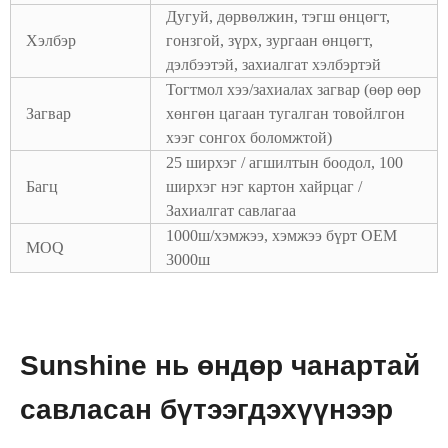
Дугуй, дөрвөлжин, тэгш өнцөгт,
Хэлбэр
гонзгой, зүрх, зургаан өнцөгт,
дэлбээтэй, захиалгат хэлбэртэй
Тогтмол хээ/захиалах загвар (өөр өөр
Загвар
хөнгөн цагаан тугалган товойлгон
хээг сонгох боломжтой)
25 ширхэг / агшилтын боодол, 100
Багц
ширхэг нэг картон хайрцаг /
Захиалгат савлагаа
1000ш/хэмжээ, хэмжээ бүрт OEM
MOQ
3000ш
Sunshine нь өндөр чанартай
савласан бүтээгдэхүүнээр