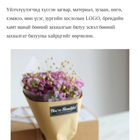
Үйлчлүүлэгчид хүссэн загвар, материал, зузаан, өнгө,
хэмжээ, мөн үсэг, зургийн хослолын LOGO, брендийн
хамт манай бөөний захиалгын бялуу эсвэл бөөний
захиалгат бялууны хайрцгийг өөрчилнө.