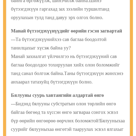
байнга өргөжүүлж, шинэчилж байна.
Шинэ
бүтээгдэхүүн гаргахад зах зээлийн туршилтанд
оруулахын тулд танд давуу эрх олгох болно.
Манай бүтээгдэхүүнүүдийг өөрийн гэсэн загвартай
---Та бүтээгдэхүүнийхээ сав баглаа боодолтой
танилцахыг хүсэж байна уу?
Манай захиалгат үйлчилгээ нь бүтээгдэхүүний сав
баглаа боодолдоо тохируулан хийх олон боломжийг
танд санал болгож байна.Таны бүтээгдэхүүн жинхэнэ
анхаарал татахуйц бүтээгдэхүүн болно.
Бялууны суурь хавтангийн алдартай өнгө
---Бидэнд бялууны субстратын олон төрлийн өнгө
байгаа бөгөөд та хүссэн өнгө загвараа сонгох эсвэл
бүр өөрийн өнгөөрөө өөрчлөх боломжтой!Бялууныхаа
суурийг бялууныхаа өнгөтэй тааруулах эсвэл ялгахыг