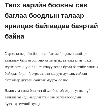
Талх нарийн боовны сав
баглаа боодлын талаар
ярилцаж байгаадаа баяртай
байна
Хэрэв та нарийн боов, сав баглаа боодлын салбарт
ажиллаж байгаа бол энэ нь ямар их аз жаргал авчрахыг
мэдэх ёстой, учир нь та бялуу эсвэл бусад бэлгийг савлаж
байхдаа бидний зүрх сэтгэл халуун дулаан, сайхан
сэтгэлээр дүүрэн байгааг мэдрэх болно.
Ялангуяа таны бизнестэй холбоотой өдөр тутмын үйл
ажиллагаанд шаардлагатай сав баглаа боодлын
бүтээгдэхүүний хувьд.