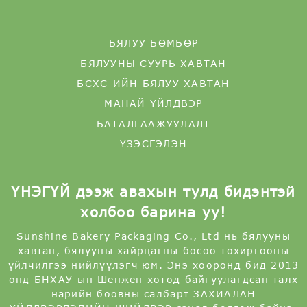
БЯЛУУНЫ СУУРЬ ХАВТАН
БСХС-ИЙН БЯЛУУ ХАВТАН
МАНАЙ ҮЙЛДВЭР
БАТАЛГААЖУУЛАЛТ
ҮЗЭСГЭЛЭН
ҮНЭГҮЙ дээж авахын тулд бидэнтэй
холбоо барина уу!
Sunshine Bakery Packaging Co., Ltd нь бялууны
хавтан, бялууны хайрцагны босоо тохиргооны
үйлчилгээ нийлүүлэгч юм. Энэ хооронд бид 2013
онд БНХАУ-ын Шенжен хотод байгуулагдсан талх
нарийн боовны салбарт ЗАХИАЛАН
ҮЙЛДВЭРЛЭЛИЙН ШИЙДВЭР санал болгож байна.
SUBSCRIBE