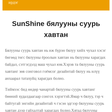
ирдэг
SunShine бялууны суурь
хавтан
Бялууны суурь хавтан нь иж бүрэн бялуу хийх чухал хэсэг
бөгөөд төгс бялууны ёроолын хавтан нь бялууны харагдах
байдал, сэтгэгдэлд маш чухал юм.Хэрэв та бялууны суурь
хавтанг зөв сонговол гоёмсог дизайнтай бялуу нь илүү
анхаарал татахуйц харагдах болно.
Тиймээс бид өндөр чанартай бялууны суурь хавтанг
бөөний худалдаагаар сонгох хэрэгтэй.Ямар ч бялуу, тэр ч
байтугай энгийн дизайнтай ч гэсэн эдгээр бялууны суурь
хавтан дээр гайхалтай харагдах болно.Хятад бялууны