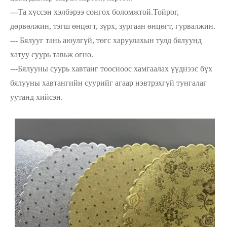
---Та хүссэн хэлбэрээ сонгох боломжтой.Тойрог,
дөрвөлжин, тэгш өнцөгт, зүрх, зургаан өнцөгт, гурвалжин.
--- Бялууг тань аюулгүй, төгс харуулахын тулд бялуунд
хатуу суурь тавьж өгнө.
---Бялууны суурь хавтанг тоосноос хамгаалах үүднээс бүх
бялууны хавтангийн суурийг агаар нэвтрэхгүй тунгалаг
уутанд хийсэн.