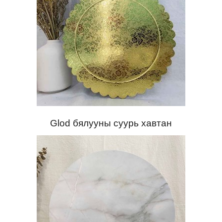
Glod бялууны суурь хавтан