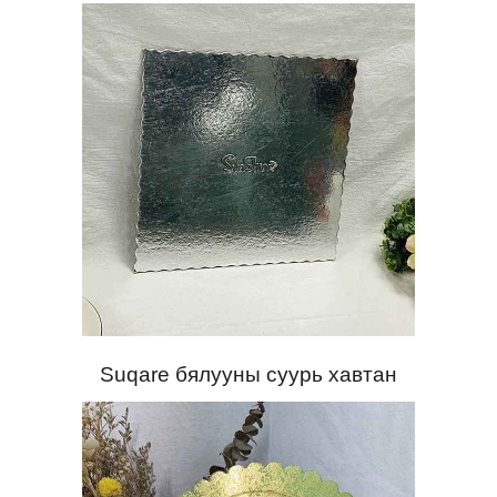
Suqare бялууны суурь хавтан