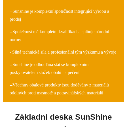
--Sunshine je komplexní společnost integrující výrobu a
prodej
--Společnost má kompletní kvalifikaci a splňuje národní
normy
- Silná technická síla a profesionální tým výzkumu a vývoje
--Sunshine je odhodlána stát se komplexním
poskytovatelem služeb obalů na pečení
--Všechny obalové produkty jsou dodávány z materiálů
odolných proti mastnotě a potravinářských materiálů
Základní deska SunShine