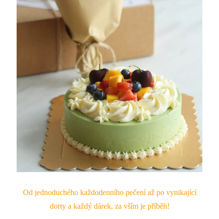
Od jednoduchého každodenního pečení až po vynikající
dorty a každý dárek, za vším je příběh!