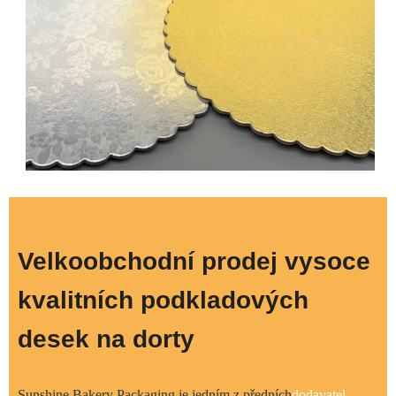
Velkoobchodní prodej vysoce
kvalitních podkladových
desek na dorty
Sunshine Bakery Packaging je jedním z předních
dodavatel