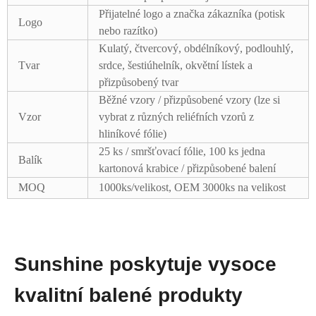
Přijatelné logo a značka zákazníka (potisk
Logo
nebo razítko)
Kulatý, čtvercový, obdélníkový, podlouhlý,
Tvar
srdce, šestiúhelník, okvětní lístek a
přizpůsobený tvar
Běžné vzory / přizpůsobené vzory (lze si
Vzor
vybrat z různých reliéfních vzorů z
hliníkové fólie)
25 ks / smršťovací fólie, 100 ks jedna
Balík
kartonová krabice / přizpůsobené balení
MOQ
1000ks/velikost, OEM 3000ks na velikost
Sunshine poskytuje vysoce
kvalitní balené produkty