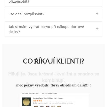
přizpůsobit?
Lze obal přizpůsobit?
Jak si mám vybrat barvu při nákupu dortové
desky?
CO ŘÍKAJÍ KLIENTI?
Miluji je. Jsou krásné, kvalitní a snadno se
kombinují.
— KELLY MURRY