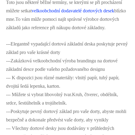
Toto jsou některé běžné termíny, se kterými se při procházení
můžete setkat
velkoobchodní dodavatelé dortových desek
blízko
mne.To vám může pomoci najít správné výrobce dortových
základů jako reference při nákupu dortové základny.
---Elegantně vypadající dortová základní deska poskytuje pevný
základ pro vaše krásné dorty
---Zakázková velkoobchodní výroba brandingu na dortové
základní desce podle vašeho požadovaného designu
--- K dispozici jsou různé materiály: vlnitý papír, tuhý papír,
dvojitá šedá lepenka, karton.
--- Můžete si vybrat libovolný tvar.Kruh, čtverec, obdélník,
srdce, šestiúhelník a trojúhelník.
---Poskytuje pevný dortový základ pro vaše dorty, abyste mohli
bezpečně a dokonale předvést vaše dorty, aby vynikly
--- Všechny dortové desky jsou dodávány v průhledných