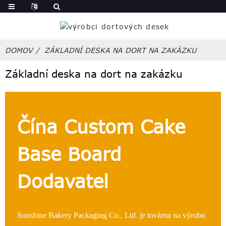
DOMOV
ZÁKLADNÍ DESKA NA DORT NA ZAKÁZKU
Základní deska na dort na zakázku
Čína Custom Cake
Base Board
Dodavatel
Sunshine Bakery Packaging Co., Ltd. je továrna na výrobu