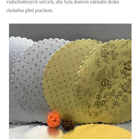
vzduchotěsných sáčcích, aby byla dortová základní deska
chráněna před prachem.