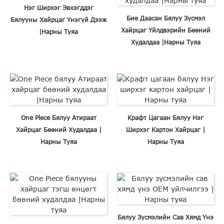
Нэг Ширхэг Эвхэгддэг
Бие Даасан Бялуу Зүсмэл
Бялууны Хайрцаг Үнэгүй Дээж
Хайрцаг Үйлдвэрийн Бөөний
|Нарны Туяа
Худалдаа |Нарны Туяа
One Piece Бялуу Атираат
Крафт Цагаан Бялуу Нэг
Хайрцаг Бөөний Худалдаа |
Ширхэг Картон Хайрцаг |
Нарны Туяа
Нарны Туяа
Бялуу Зүсмэлийн Сав Хямд Үнэ