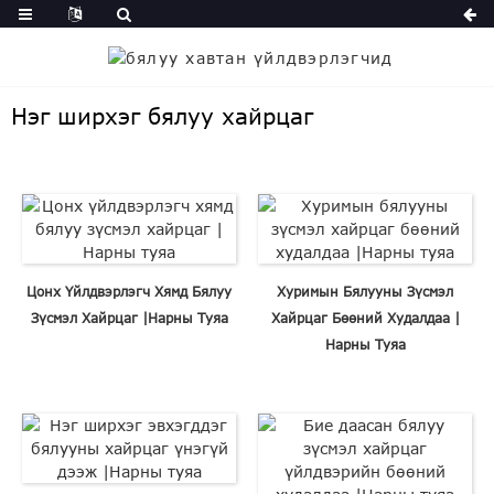
Нэг ширхэг бялуу хайрцаг
Цонх Үйлдвэрлэгч Хямд Бялуу
Хуримын Бялууны Зүсмэл
Зүсмэл Хайрцаг |Нарны Туяа
Хайрцаг Бөөний Худалдаа |
Нарны Туяа