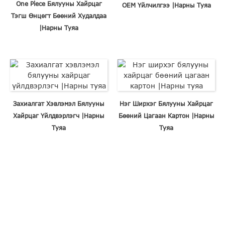
One Piece Бялууны Хайрцаг
OEM Үйлчилгээ |Нарны Туяа
Тэгш Өнцөгт Бөөний Худалдаа
|Нарны Туяа
Захиалгат Хэвлэмэл Бялууны
Нэг Ширхэг Бялууны Хайрцаг
Хайрцаг Үйлдвэрлэгч |Нарны
Бөөний Цагаан Картон |Нарны
Туяа
Туяа