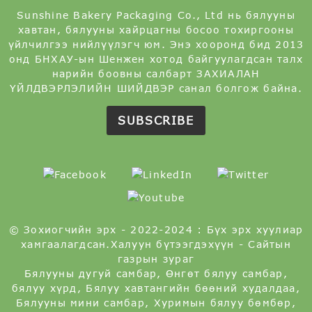
Sunshine Bakery Packaging Co., Ltd нь бялууны
хавтан, бялууны хайрцагны босоо тохиргооны
үйлчилгээ нийлүүлэгч юм. Энэ хооронд бид 2013
онд БНХАУ-ын Шенжен хотод байгуулагдсан талх
нарийн боовны салбарт ЗАХИАЛАН
ҮЙЛДВЭРЛЭЛИЙН ШИЙДВЭР санал болгож байна.
SUBSCRIBE
© Зохиогчийн эрх - 2022-2024 : Бүх эрх хуулиар
хамгаалагдсан.
Халуун бүтээгдэхүүн
-
Сайтын
газрын зураг
Бялууны дугуй самбар
,
Өнгөт бялуу самбар
,
бялуу хүрд
,
Бялуу хавтангийн бөөний худалдаа
,
Бялууны мини самбар
,
Хуримын бялуу бөмбөр
,