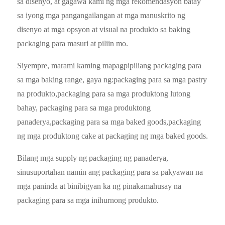
sa disenyo, at gagawa kami ng mga rekomendasyon batay
sa iyong mga pangangailangan at mga manuskrito ng
disenyo at mga opsyon at visual na produkto sa baking
packaging para masuri at piliin mo.
Siyempre, marami kaming mapagpipiliang packaging para
sa mga baking range, gaya ng:packaging para sa mga pastry
na produkto,packaging para sa mga produktong lutong
bahay, packaging para sa mga produktong
panaderya,packaging para sa mga baked goods,packaging
ng mga produktong cake at packaging ng mga baked goods.
Bilang mga supply ng packaging ng panaderya,
sinusuportahan namin ang packaging para sa pakyawan na
mga paninda at binibigyan ka ng pinakamahusay na
packaging para sa mga inihurnong produkto.