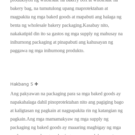
bakery bag, na tumutulong upang maprotektahan at
magpakita ng mga baked goods at mapabuti ang halaga ng
benta ng wholesale bakery packaging.Kasabay nito,
nakakatipid din ito sa gastos ng mga supply ng mahusay na
inihurnong packaging at pinapabuti ang kahusayan ng
paggawa ng mga inihurnong produkto.
Hakbang 5
Ang pakyawan na packaging para sa mga baked goods ay
napakahalaga dahil pinoprotektahan nito ang pagiging bago
at kaligtasan ng pagkain at nagpapakita rin ng katangian ng
pagkain.Ang mga mamamakyaw ng mga supply ng
packaging ng baked goods ay maaaring magbigay ng mga