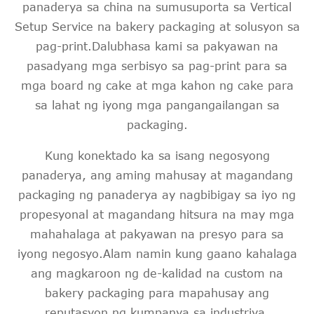
panaderya sa china na sumusuporta sa Vertical
Setup Service na bakery packaging at solusyon sa
pag-print.Dalubhasa kami sa pakyawan na
pasadyang mga serbisyo sa pag-print para sa
mga board ng cake at mga kahon ng cake para
sa lahat ng iyong mga pangangailangan sa
packaging.
Kung konektado ka sa isang negosyong
panaderya, ang aming mahusay at magandang
packaging ng panaderya ay nagbibigay sa iyo ng
propesyonal at magandang hitsura na may mga
mahahalaga at pakyawan na presyo para sa
iyong negosyo.Alam namin kung gaano kahalaga
ang magkaroon ng de-kalidad na custom na
bakery packaging para mapahusay ang
reputasyon ng kumpanya sa industriya.