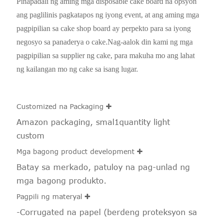
Pinapadali ng aming mga disposable cake board na opsyon
ang paglilinis pagkatapos ng iyong event, at ang aming mga
pagpipilian sa cake shop board ay perpekto para sa iyong
negosyo sa panaderya o cake.Nag-aalok din kami ng mga
pagpipilian sa supplier ng cake, para makuha mo ang lahat
ng kailangan mo ng cake sa isang lugar.
Customized na Packaging
Amazon packaging, smal1quantity light
custom
Mga bagong product development
Batay sa merkado, patuloy na pag-unlad ng
mga bagong produkto.
Pagpili ng materyal
-Corrugated na papel (berdeng proteksyon sa