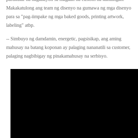
Makakatulong ang team ng disenyo na gumawa ng mga disenyo
para sa "pag-iimpake ng mga baked goods, printing artwork,
labeling" atbp.
-- Simbuyo ng damdamin, energetic, pagsisikap, ang aming
mahusay na batang koponan ay palaging nananatili sa customer,
palaging nagbibigay ng pinakamahusay na serbisyo.