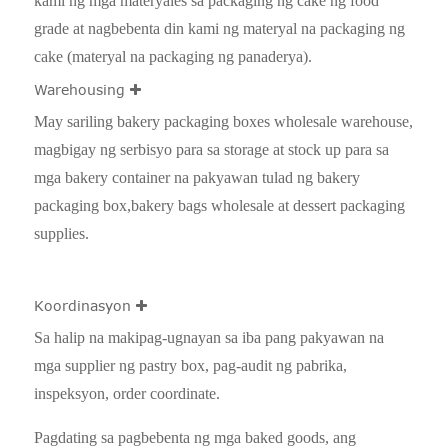
kami ng mga materyales sa packaging ng cake ng food
grade at nagbebenta din kami ng materyal na packaging ng
cake (materyal na packaging ng panaderya).
Warehousing
May sariling bakery packaging boxes wholesale warehouse,
magbigay ng serbisyo para sa storage at stock up para sa
mga bakery container na pakyawan tulad ng bakery
packaging box,
bakery bags wholesale at dessert packaging
supplies.
Koordinasyon
Sa halip na makipag-ugnayan sa iba pang pakyawan na
mga supplier ng pastry box, pag-audit ng pabrika,
inspeksyon, order coordinate.
Pagdating sa pagbebenta ng mga baked goods, ang