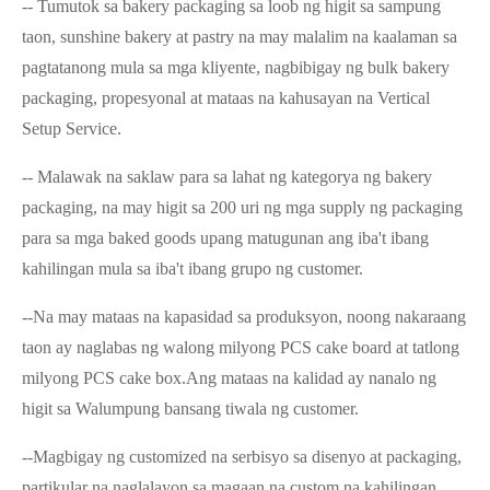
-- Tumutok sa bakery packaging sa loob ng higit sa sampung
taon, sunshine bakery at pastry na may malalim na kaalaman sa
pagtatanong mula sa mga kliyente, nagbibigay ng bulk bakery
packaging, propesyonal at mataas na kahusayan na Vertical
Setup Service.
-- Malawak na saklaw para sa lahat ng kategorya ng bakery
packaging, na may higit sa 200 uri ng mga supply ng packaging
para sa mga baked goods upang matugunan ang iba't ibang
kahilingan mula sa iba't ibang grupo ng customer.
--Na may mataas na kapasidad sa produksyon, noong nakaraang
taon ay naglabas ng walong milyong PCS cake board at tatlong
milyong PCS cake box.Ang mataas na kalidad ay nanalo ng
higit sa Walumpung bansang tiwala ng customer.
--Magbigay ng customized na serbisyo sa disenyo at packaging,
partikular na naglalayon sa magaan na custom na kahilingan.