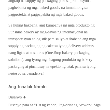
angkop na supply ng packaging para sa produksyon at
pagbebenta ng mga baked goods, na tumutulong sa
pagprotekta at pagpapakita ng mga baked goods.
Sa huling hakbang, ang kumpanya ng mga produkto ng
Sunshine bakery ay mag-aayos ng internasyonal na
transportasyon at logistik para sa iyo at ihahatid ang mga
supply ng packaging ng cake sa iyong delivery address
nang ligtas at nasa oras (One-Stop bakery packaging
solutions). ang iyong mga bagong produkto ng bakery
packaging at pinahusay na epekto ng tatak para sa iyong
negosyo sa panaderya!
Ang Inaalok Namin
Disenyo
Disenyo para sa "Uri ng kahon, Pag-print ng Artwork, Mga