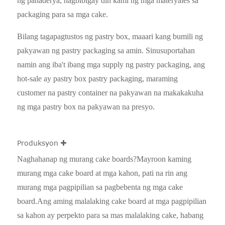
ng panaderya, nagbibigay din kami ng mga materyales sa
packaging para sa mga cake.
Bilang tagapagtustos ng pastry box, maaari kang bumili ng
pakyawan ng pastry packaging sa amin. Sinusuportahan
namin ang iba't ibang mga supply ng pastry packaging, ang
hot-sale ay pastry box pastry packaging, maraming
customer na pastry container na pakyawan na makakakuha
ng mga pastry box na pakyawan na presyo.
Produksyon
Naghahanap ng murang cake boards?Mayroon kaming
murang mga cake board at mga kahon, pati na rin ang
murang mga pagpipilian sa pagbebenta ng mga cake
board.Ang aming malalaking cake board at mga pagpipilian
sa kahon ay perpekto para sa mas malalaking cake, habang