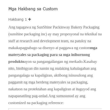
Mga Hakbang sa Custom
Hakbang 1
Ang tagagawa ng SunShine Packinway Bakery Packaging
(sunshine packaging inc) ay may propesyonal na teknikal na
staff at research and development team, na patuloy na
makakapagpabago sa disenyo at paggawa ng custom
mga
materyales sa packaging para sa mga inihurnong
produkto
ayon sa pangangailangan ng merkado.Kasabay
nito, binibigyan din namin ng malaking kahalagahan ang
pangangalaga sa kapaligiran, aktibong isinusulong ang
paggamit ng mga berdeng materyales sa packaging,
nakatuon na protektahan ang kapaligiran at itaguyod ang
napapanatiling pag-unlad.Ang sumusunod ay ang
customized na packaging reference: