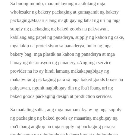
Sa buong mundo, marami tayong makikitang mga
wholesaler ng bakery packaging at gumagamit ng bakery
packaging.Maaari silang magbigay ng lahat ng uri ng mga
supply ng packaging ng baked goods na pakyawan,
kabilang ang papel ng panaderya, supply ng kahon ng cake,
mga takip na proteksiyon sa panaderya, bulto ng mga
bakery bag, mga plastik na kahon ng panaderya at mga
hanay ng dekorasyon ng panaderya.Ang mga service
provider na ito ay hindi lamang makakapagbigay ng
makatwirang packaging para sa mga baked goods boxes na
pakyawan, ngunit nagbibigay din ng iba't ibang uri ng
baked goods packaging design at production services.
Sa madaling salita, ang mga mamamakyaw ng mga supply
ng packaging ng baked goods ay maaaring magbigay ng
iba't ibang angkop na mga supply ng packaging para sa
produksyon ng wholesale na bakery box at wholesale na