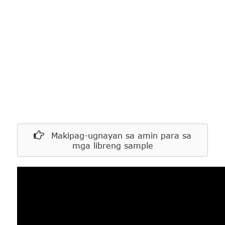
packaging ng panaderya na angkop para sa lahat ng
okasyon,
mula sa pinakapropesyonal na tagagawa ng bakery
packaging hanggang sa consumer packaging,
naghahatid ng kaligayahan at tamis sa lahat sa mundo Isang
sulok upang maging isa sa mga pinakamahusay na supply
sa pandaigdigang industriya ng pagluluto sa hurno!
Makipag-ugnayan sa amin para sa
mga libreng sample