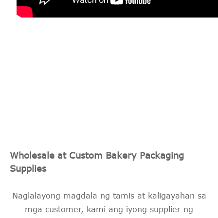
Ang Sunshine Baking Packaging ay nagbibigay
sa iyo ng pinakamahusay na mga presyong
pakyawan, na nagbibigay-daan sa iyong
umunlad sa iyong negosyo nang walang
presyon ng labis na paggasta, na tumutulong
sa iyong negosyo na umunlad.
Wholesale at Custom Bakery Packaging
Supplies
Naglalayong magdala ng tamis at kaligayahan sa
mga customer, kami ang iyong supplier ng