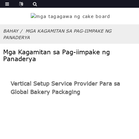
BAHAY
MGA KAGAMITAN SA PAG-IIMPAKE NG
PANADERYA
Mga Kagamitan sa Pag-iimpake ng
Panaderya
Vertical Setup Service Provider Para sa
Global Bakery Packaging
Ang SunShine Bakery Packaging ay isang nangunguna sa
propesyonal na one-stop bakery packaging solutions,
ipinagmamalaki naming magbigay ng mga solusyon sa