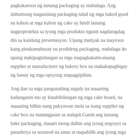
pagkakaroon ng tamang packaging ay mahalaga. Ang
inihurnong magandang packaging tulad ng mga baked good
na kahon at mga kahon ng cake ay hindi lamang
nagpoprotekta sa iyong mga produkto ngunit nagdaragdag
din sa kanilang presentasyon. Upang matiyak na mayroon
kang pinakamahusay na posibleng packaging, mahalaga ito
upang makipagtulungan sa mga mapagkakatiwalaang
supplier at manufacturer ng bakery box na makakapagbigay
ng hanay ng mga opsyong mapagpipilian.
Ang ilan sa mga pangunahing supply na maaaring
kailanganin mo ay kinabibilangan ng mga cake board, na
maaaring bilhin nang pakyawan mula sa isang supplier ng
cake box na matatagpuan sa malapit.Gamit ang tamang
bake packaging, maaari mong dalhin ang iyong negosyo sa
panaderya sa susunod na antas at mapabilib ang iyong mga