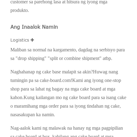
customer sa parehong lasa at hitsura ng iyong mga
produkto.
Ang Inaalok Namin
Logistics
Maliban sa normal na kargamento, dagdag na serbisyo para
sa "drop shipping" "split or combine shipment" atbp.
Naghahanap ng cake base malapit sa akin?Huwag nang
tumingin pa sa cake-board.com!Kami ang iyong one-stop
shop para sa lahat ng bagay na mga cake board at mga
kahon.Kung kailangan mo ng cake board para sa isang cake
o maramihang mga order para sa iyong tindahan ng cake,
nasasakupan ka namin.
Nag-aalok kami ng malawak na hanay ng mga pagpipilian
sa cake board at box, kabilang ang cake board at mga