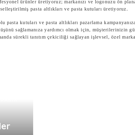
fesyonel ürünler üretiyoruz; markanızı ve logonuzu ön plana 
iselleştirilmiş pasta altlıkları ve pasta kutuları üretiyoruz.
lu pasta kutuları ve pasta altlıkları pazarlama kampanyanıza 
üşünü sağlamanıza yardımcı olmak için, müşterilerinizin gü
anda sürekli tanıtım çekiciliği sağlayan işlevsel, özel mark
SunShine Fırın A
 PASTA
ler