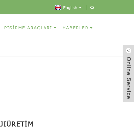
English
PIŞIRME ARAÇLARI
HABERLER
JI
ÜRETIM