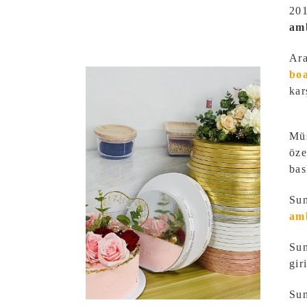
201
amb
Ara
boa
kar
Müş
öze
bas
Sun
amb
Sun
gir
Sun