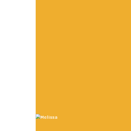
sunuyoruz, toptan
fiyatlarla pasta kutu
altlık temin edebilirsi