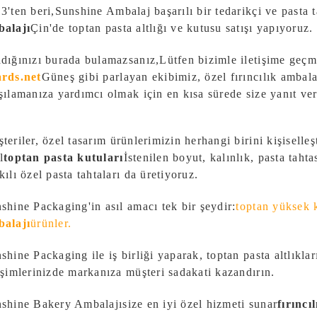
3'ten beri,
Sunshine Ambalaj
başarılı bir tedarikçi ve pasta t
alajı
Çin'de toptan pasta altlığı ve kutusu satışı yapıyoruz.
dığınızı burada bulamazsanız,
Lütfen bizimle iletişime geçm
rds.net
Güneş gibi parlayan ekibimiz, özel fırıncılık ambalaj
şılamanıza yardımcı olmak için en kısa sürede size yanıt ver
teriler, özel tasarım ürünlerimizin herhangi birini kişiselleşt
l
toptan pasta kutuları
İstenilen boyut, kalınlık, pasta taht
kılı özel pasta tahtaları da üretiyoruz.
shine Packaging'in asıl amacı tek bir şeydir:
toptan yüksek k
alajı
ürünler.
shine Packaging ile iş birliği yaparak, toptan pasta altlıkla
işimlerinizde markanıza müşteri sadakati kazandırın.
shine Bakery Ambalajı
size en iyi özel hizmeti sunar
fırıncı