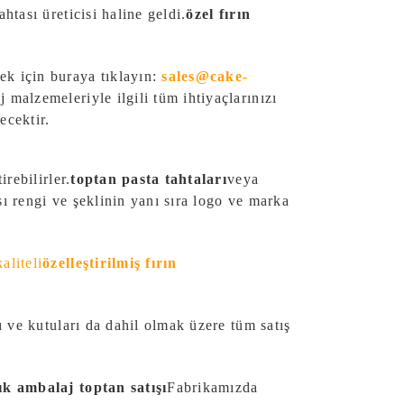
ahtası üreticisi haline geldi.
özel fırın
ek için buraya tıklayın:
sales@cake-
 malzemeleriyle ilgili tüm ihtiyaçlarınızı
ecektir.
irebilirler.
toptan
pasta tahtaları
veya
ası rengi ve şeklinin yanı sıra logo ve marka
aliteli
özelleştirilmiş fırın
rı ve kutuları da dahil olmak üzere tüm satış
lık ambalaj toptan satışı
Fabrikamızda