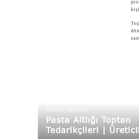
pro
kiş
Top
dön
zam
PASTA TAHTASI, PASTA ALTLIĞI VE
TABAN TAHTASI
Pasta Altlığı Toptan
Tedarikçileri | Üretici