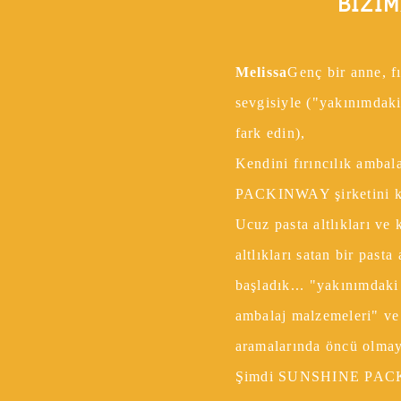
BIZIM
su ve
niz.
Melissa
Genç bir anne, fı
sevgisiyle ("yakınımdaki
fark edin),
Kendini fırıncılık ambal
PACKINWAY şirketini k
Ucuz pasta altlıkları ve k
altlıkları satan bir pasta
başladık... "yakınımdaki 
ambalaj malzemeleri" ve 
aramalarında öncü olmay
Şimdi SUNSHINE PACKIN