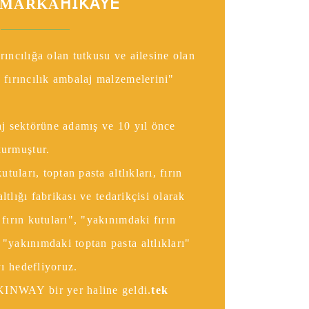
HIKAYE
MARKA
rıncılığa olan tutkusu ve ailesine olan
 fırıncılık ambalaj malzemelerini"
aj sektörüne adamış ve 10 yıl önce
urmuştur.
utuları, toptan pasta altlıkları, fırın
 altlığı fabrikası ve tedarikçisi olarak
fırın kutuları", "yakınımdaki fırın
"yakınımdaki toptan pasta altlıkları"
ı hedefliyoruz.
WAY bir yer haline geldi.
tek