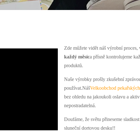
Zde můžete vidět náš výrobní proces,
každý měsíc
a přísně kontrolujeme kaž
produktů.
Naše výrobky prošly zkušební zprávou
používat.Náš
Velkoobchod pekařských
bez ohledu na jakoukoli oslavu a aktivi
nepostradatelná.
Doufáme, že světu přineseme sladkost 
sluneční dortovou desku!!