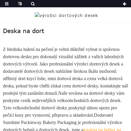
Deska na dort
Z hlediska balení na pečení je velmi důležité vybrat si správnou
dortovou desku pro dokonalý vizuální zážitek z vašich lahodných
dortových výtvorů. Jako profesionální výrobci dortových desek a
dodavatelé dortových desek nabízíme širokou škálu možností:
stříbrný dort krycí folie, mini dortová deska a extra velká dortová
deska, pokud byste chtěli získat cenu dortové desky, kontaktujte náš
prodejní tým zasláním dotazů.Naše továrna na dortové desky vám
poskytne ceník nejlevnějších velkoobchodních dortových desek.
Tyto velkoobchodní dortové desky poskytují silnou oporu pro
pečicí kusy pro vystavení, přepravu a skladování.Dodavatel
Sunshine Packinway Bakery Packaging je profesionální výrobce
dortových bubnů a dortových desek, jsme a
továrna na bubny na