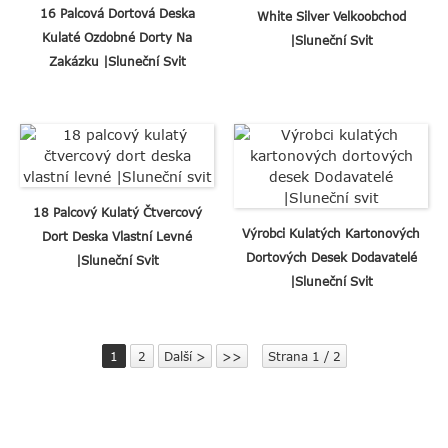
16 Palcová Dortová Deska
White Silver Velkoobchod
Kulaté Ozdobné Dorty Na
|Sluneční Svit
Zakázku |Sluneční Svit
18 Palcový Kulatý Čtvercový
Výrobci Kulatých Kartonových
Dort Deska Vlastní Levné
Dortových Desek Dodavatelé
|Sluneční Svit
|Sluneční Svit
1
2
Další >
>>
Strana 1 / 2