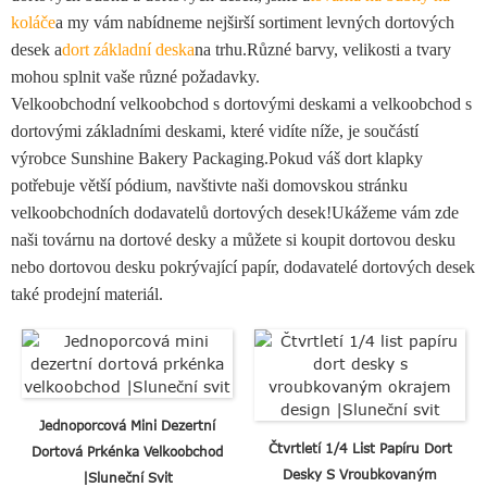
koláče
a my vám nabídneme nejširší sortiment levných dortových
desek a
dort základní deska
na trhu.Různé barvy, velikosti a tvary
mohou splnit vaše různé požadavky.
Velkoobchodní velkoobchod s dortovými deskami a velkoobchod s
dortovými základními deskami, které vidíte níže, je součástí
výrobce Sunshine Bakery Packaging.Pokud váš dort klapky
potřebuje větší pódium, navštivte naši domovskou stránku
velkoobchodních dodavatelů dortových desek!Ukážeme vám zde
naši továrnu na dortové desky a můžete si koupit dortovou desku
nebo dortovou desku pokrývající papír, dodavatelé dortových desek
také prodejní materiál.
Jednoporcová Mini Dezertní
Čtvrtletí 1/4 List Papíru Dort
Dortová Prkénka Velkoobchod
Desky S Vroubkovaným
|Sluneční Svit