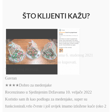
ŠTO KLIJENTI KAŽU?
Korisnik Amazona
★★★★★Vrlo dobra kvaliteta
Recenzirano u Sjedinjenim Državama 6. studenog 2021
vrlo dobre kvalitete.def će ponovno kupovati.
Slike u ovoj recenziji
Gavran
★★★★Dobro za medenjake
Recenzirano u Sjedinjenim Državama 10. veljače 2022
Koristio sam ih kao podlogu za medenjake, super su
funkcionirali.vrlo čvrste i još uvijek imamo izložene kuće (oko 2