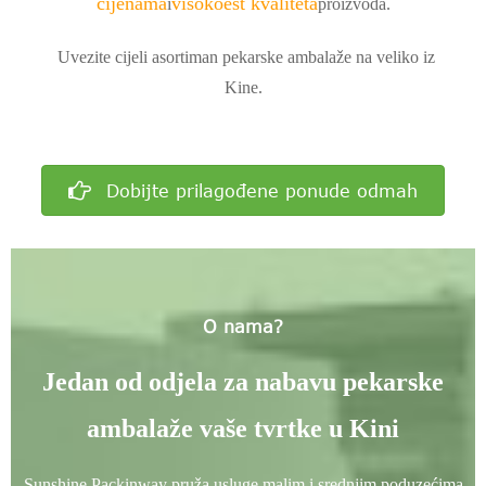
cijenama
visoko
est kvaliteta
i
proizvoda.
Uvezite cijeli asortiman pekarske ambalaže na veliko iz
Kine.
Dobijte prilagođene ponude odmah
O nama?
Jedan od odjela za nabavu pekarske
ambalaže vaše tvrtke u Kini
Sunshine Packinway pruža usluge malim i srednjim poduzećima