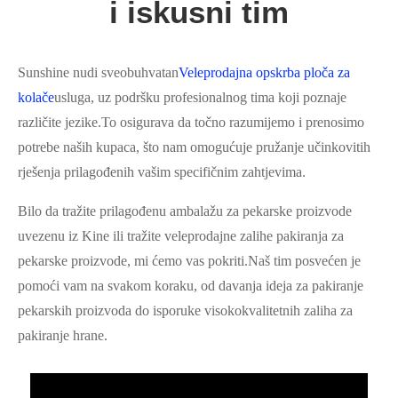
i iskusni tim
Sunshine nudi sveobuhvatan
Veleprodajna opskrba ploča za
kolače
usluga, uz podršku profesionalnog tima koji poznaje
različite jezike.To osigurava da točno razumijemo i prenosimo
potrebe naših kupaca, što nam omogućuje pružanje učinkovitih
rješenja prilagođenih vašim specifičnim zahtjevima.
Bilo da tražite prilagođenu ambalažu za pekarske proizvode
uvezenu iz Kine ili tražite veleprodajne zalihe pakiranja za
pekarske proizvode, mi ćemo vas pokriti.Naš tim posvećen je
pomoći vam na svakom koraku, od davanja ideja za pakiranje
pekarskih proizvoda do isporuke visokokvalitetnih zaliha za
pakiranje hrane.