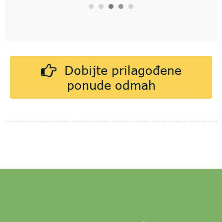
mjeseca kasnije), tako da se dobro drže.Definitivno bih ponovno
kupio.
Dobijte prilagođene
Slike u ovoj recenziji
ponude odmah
BUBANJ ZA KOLAČE
PODLOGA ZA TORTU
MDF PLOČA ZA KOLAČE
NAŠA TVORNICA