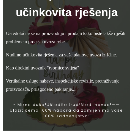
učinkovita rješenja
Usredotočite se na proizvodnju i prodaju kako biste lakše riješili
probleme u procesu uvoza robe
Nudimo učinkovita rješenja za vaše planove uvoza iz Kine.
Kao direktni uvoznik "tvornice svijeta"
Vertikalne usluge nabave, inspekcijske revizije, pretraživanje
proizvođača, prilagođeno pakiranje...
- Mirne duše!Uštedite trud!štedi novac!——
Uložit ćemo 100% napora da zamijenimo vaše
100% zadovoljstvo!