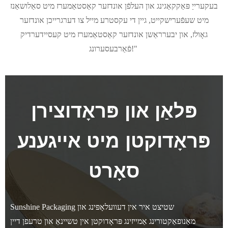
בעקערייַ פּאַקקאַגינג און העלפֿן אונדזער קאַסטאַמערז מיט סאַלושאַנז
מיט שעפֿערישקייט, גיין די עקסטרע מייל צו דערגרייכן אונדזער
גאָולז, און יבערראַשן אונדזער קאַסטאַמערז מיט קעסיידערדיק
פֿאַרבעסערונג!"
פּלאַן און פּראָדוצירן
פּראָדוקטן מיט אייגענע
סאָרט
Sunshine Packaging שטיצט איר אין דעוועלאָפּינג און
מאַנופאַקטורינג אַמייזינג פּראָדוקטן אין טשיינאַ און טרעפן דיין