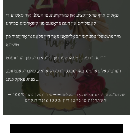
פאָקוס אויף פּראָדוקציע און פארקויפונג צו העלפֿן איר סאָלווע די
קאָנפליקט אין דעם פּראָצעס פון ימפּאָרטינג סכוירע
מיר צושטעלן עפעקטיוו סאַלושאַנז פֿאַר דיין פּלאַנז צו אַרייַנפיר פון
טשיינאַ.
ווי אַ דירעקט ימפּאָרטער פון די "פאַבריק פון דער וועלט"
ווערטיקאַל סאָרסינג באַדינונגס, דורכקוק אַדאַץ, פאַבריקאַנט זוכן,
מנהג פּאַקקאַגינג ...
— שלום־נפש !היט מי!שפּאָרן געלט!——מיר וועלן נוצן 100%
השתדלות צו בייַטן דיין 100% צופֿרידנקייט!