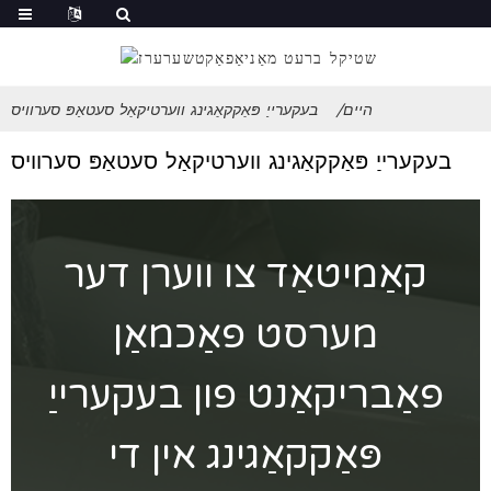
היים
בעקערייַ פּאַקקאַגינג ווערטיקאַל סעטאַפּ סערוויס
בעקערייַ פּאַקקאַגינג ווערטיקאַל סעטאַפּ סערוויס
קאַמיטאַד צו ווערן דער
מערסט פאַכמאַן
פאַבריקאַנט פון בעקערייַ
פּאַקקאַגינג אין די