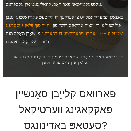
עקספּעקטיישאַנז פֿאַר קאָס, קוואַליטעט און עקספּרעס.
באַצאָלן ופמערקזאַמקייַט צו ינערלעך קוואַליטעט פאַרוואַלטונג, געבן
פול שפּיל צו די יינציק אַדוואַנטידזשיז פון
"הויך-סוף פּלאַן + שטרענג
שטעלונג + 10 יאָר פון פּראָדוקציע דערפאַרונג"
צו שאַפֿן מאַקסימום
ווערט פֿאַר קאַסטאַמערז.
- די פירמע האט שטאַרק שטאַרקייט אין דער אַנטוויקלונג און
פּלאַן פון נייַע פּראָדוקטן.
פארוואס קלייַבן סאַנשיין
פּאַקקאַגינג ווערטיקאַל
סעטאַפּ באַדינונגס?