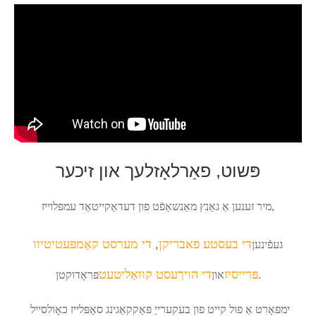
פּשוט, פאַרלאָזלעך און זיכער
מיר זענען אַ גאַנץ מאַנשאַפֿט פון דעדאַקייטאַד עמפּלוייז,
די בעסטע פאבריקן
,
די מערסט קאַמפּעטיטיוו
געפֿינען
פּרייסיז
די הויך
עסט קוואַליטעט
פּראָדוקטן.
און
ימפּאָרט אַ פול קייט פון בעקערייַ פּאַקקאַגינג סאַפּלייז כאָולסייל