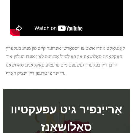
קאָנטאַקט אונדז איצט צו ויספאָרשן אונדזער קייט פון מנהג בעקערייַ
פּאַקקאַגינג סאַלושאַנז און כאָולסייל אָפּציעס.לאָזן אונדז העלפֿן איר
הייבן דיין בעקערייַ געשעפט מיט פּרעמיע פּאַקקאַגינג סאַלושאַנז
דיזיינד צו טרעפן דיין יינציק דאַרף.
אַרייַנפיר גיט עפעקטיוו
סאַלושאַנז