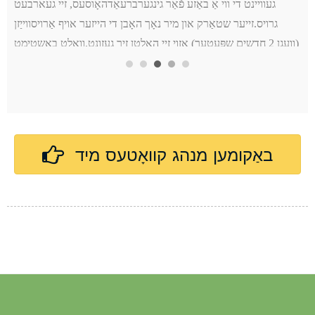
געוויינט די ווי אַ באַזע פֿאַר גינגערברעאַדהאָוסעס, זיי געארבעט
גרויס.זייער שטאַרק און מיר נאָך האָבן די הייזער אויף אַרויסווייַזן
(וועגן 2 חדשים שפּעטער) אַזוי זיי האַלטן זיך געזונט.וואָלט באשטימט
קויפן ווידער.
באַקומען מנהג קוואָטעס מיד
בילדער אין דעם רעצענזיע
שטיקל פּויק
שטיקל באַסע באָרד
מדף שטיקל באָרד