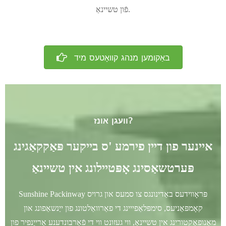
פֿון טשיינאַ.
באַקומען מנהג קוואָטעס מיד
וועגן אונז?
איינער פון דיין פירמע 'ס בייקער פּאַקקאַגינג
פּערטשאַסינג אָפּטיילונג אין טשיינאַ
Sunshine Packinway פּראָווידעס באַדינונגס צו סמעס און גרויס
קאָמפּאַניעס, סימפּלאַפייינג די פאַרוואַלטונג פון ייַנשאַפונג און
מאַנופאַקטורינג אין טשיינאַ, ווי געזונט ווי די פֿאַרבונדענע אַרייַנפיר פון