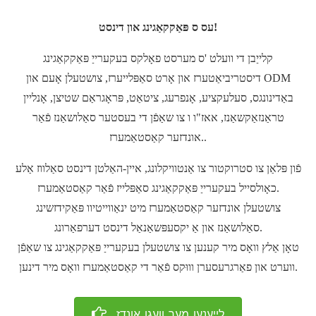
עס ס פּאַקקאַגינג און דינסט!
קלייַבן די וועלט 'ס מערסט פאָלקס בעקערייַ פּאַקקאַגינג
דיסטריביאַטערז און אָרט סאַפּלייערז, צושטעלן אָעם און ODM
באַדינונגס, סעלעקציע, אָנפרעג, ציטאַט, פּראָגראַם שטיצן, אָנליין
טראַנזאַקשאַנז, אאז"ו ו צו שאַפֿן די בעסטער סאַלושאַנז פֿאַר
אונדזער קאַסטאַמערז..
פֿון פּלאַן צו סטרוקטור צו אַנטוויקלונג, איין-האַלטן דינסט סאַלווז אַלע
כאָולסייל בעקערייַ פּאַקקאַגינג סאַפּלייז פֿאַר קאַסטאַמערז.
צושטעלן אונדזער קאַסטאַמערז מיט ינאַווייטיוו פּאַקידזשינג
סאַלושאַנז און אַ יקסעפּשאַנאַל דינסט דערפאַרונג.
טאָן אַלץ וואָס מיר קענען צו צושטעלן בעקערייַ פּאַקקאַגינג צו שאַפֿן
ווערט און פאַרגרעסערן וווּקס פֿאַר די קאַסטאַמערז וואָס מיר דינען.
לייענען מער וועגן אונדז