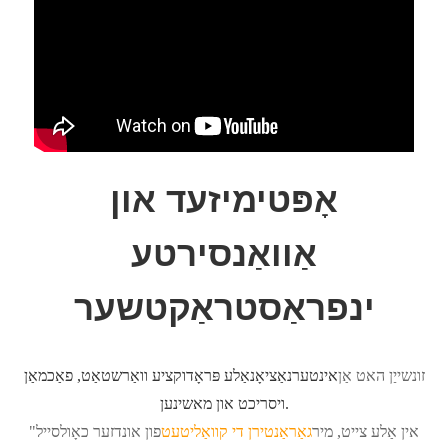
אָפּטימיזעד און
אַוואַנסירטע
ינפראַסטראַקטשער
זונשייַן האט אַן
אינטערנאַציאָנאַלע פּראָדוקציע וואַרשטאַט, פאַכמאַן
ויסריכט און מאשינען.
"אין אַלע צייט, מיר
גאַראַנטירן די קוואַליטעט
פון אונדזער כאָולסייל