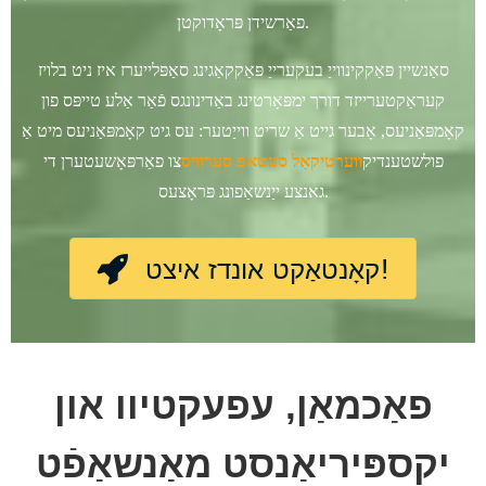
פאַרשידן פּראָדוקטן.
סאַנשיין פּאַקקינווייַ בעקערייַ פּאַקקאַגינג סאַפּלייערז איז ניט בלויז
קעראַקטערייזד דורך ימפּאָרטינג באַדינונגס פֿאַר אַלע טייפּס פון
קאָמפּאַניעס, אָבער גייט אַ שריט ווייַטער: עס גיט קאָמפּאַניעס מיט אַ
פולשטענדיק
ווערטיקאַל סעטאַפּ סערוויס
צו פאַרפּאָשעטערן די
גאנצע ייַנשאַפונג פּראָצעס.
קאָנטאַקט אונדז איצט!
פאַכמאַן, עפעקטיוו און
יקספּיריאַנסט מאַנשאַפֿט