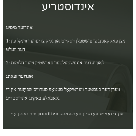
אינדוסטריע
אונדזער מיסיע
1: ניצן פּאַקקאַגינג צו צושטעלן זיסקייט און גליק צו יעדער ווינקל פון
דער וועלט
2: לאָזן יעדער אָנגעשטעלטער פאַרשטיין זייער חלומות
אונדזער זעאונג
ווערן דער בעסטער ווערטיקאַל סעטאַפּ סערוויס שפּייַזער אין די
גלאבאלע באַקינג אינדוסטריע
-מיר זענען אַ positive און דינאַמיש סאַנשיין פאַרנעמונג.