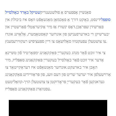
סאַנשיין אָפפערס אַ פולשטענדיק
שטיקל באָרד כאָולסייל
סופּפּלי
דינסט, באַקט דורך אַ פאַכמאַן מאַנשאַפֿט וואָס איז ביכולת אין
פאַרשידן שפּראַכן.דאָס ינשורז אַז מיר אַקיעראַטלי פֿאַרשטיין און
יבערשיקן די באדערפענישן פון אונדזער קאַסטאַמערז, אַלאַוינג אונדז
צו צושטעלן עפעקטיוו סאַלושאַנז צו דיין ספּעציפיש רעקווירעמענץ.
צי איר זוכט פֿאַר מנהג בעקערייַ פּאַקקאַגינג ימפּאָרטיד פֿון טשיינאַ
אָדער איר זוכט פֿאַר כאָולסייל בעקערייַ פּאַקקאַגינג סאַפּלייז, מיר
האָבן איר באדעקט.אונדזער מאַנשאַפֿט איז דעדאַקייטאַד צו
אַרוישעלפן איר יעדער שריט פון דעם וועג, פון פּראַוויידינג פּאַקקאַגינג
געדאנקען פֿאַר בעקערייַ פּראָדוקטן צו צושטעלן הויך-קוואַליטעט
עסנוואַרג פּאַקקאַגינג סאַפּלייז.