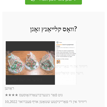
וואָס קלייאַנץ זאָגן?
אַמאַזאָן קונה
★★★★★ זייער גוט קוואַליטעט
ריוויוד אין די פאַרייניקטע שטאַטן אויף 6 נאוועמבער 2021
זייער גוט קוואַליטעט.וועט דעפ זיין פּערטשאַסינג ווידער.
בילדער אין דעם רעצענזיע
ראַווען
★★★★ גוט פֿאַר גינגערברעאַדהאָוסעס
ריוויוד אין די פאַרייניקטע שטאַטן אויף פעברואר 10,2022