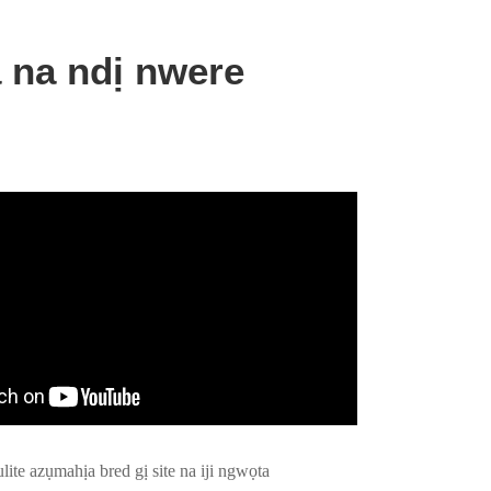
 na ndị nwere
te azụmahịa bred gị site na iji ngwọta