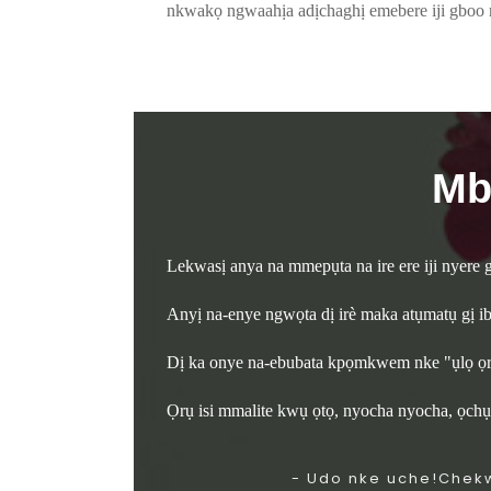
nkwakọ ngwaahịa adịchaghị emebere iji gboo 
Mb
Lekwasị anya na mmepụta na ire ere iji nyere
Anyị na-enye ngwọta dị irè maka atụmatụ gị i
Dị ka onye na-ebubata kpọmkwem nke "ụlọ ọ
Ọrụ isi mmalite kwụ ọtọ, nyocha nyocha, ọch
- Udo nke uche!Chekw