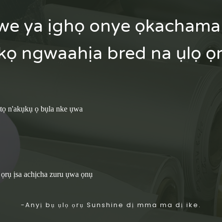
we ya ịghọ onye ọkachama
ọ ngwaahịa bred na ụlọ ọ
ụtọ n'akụkụ ọ bụla nke ụwa
 ọrụ ịsa achịcha zuru ụwa ọnụ
-Anyị bụ ụlọ ọrụ Sunshine dị mma ma dị ike.