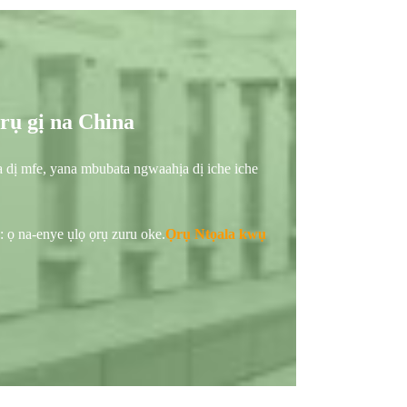
rụ gị na China
 dị mfe, yana mbubata ngwaahịa dị iche iche
 ọ na-enye ụlọ ọrụ zuru oke.
Ọrụ Ntọala kwụ