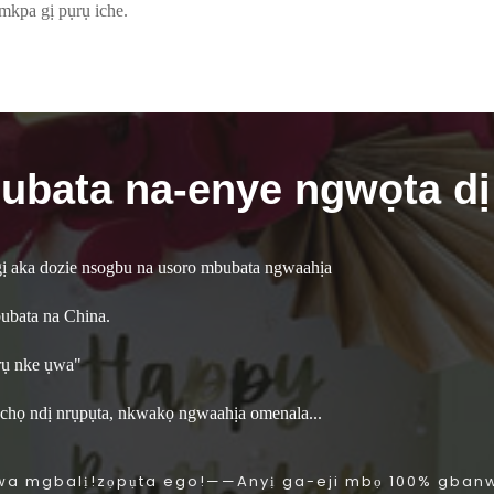
mkpa gị pụrụ iche.
ubata na-enye ngwọta dị 
 gị aka dozie nsogbu na usoro mbubata ngwaahịa
bubata na China.
rụ nke ụwa"
ụchọ ndị nrụpụta, nkwakọ ngwaahịa omenala...
a mgbalị!zọpụta ego!——Anyị ga-eji mbọ 100% gbanwe