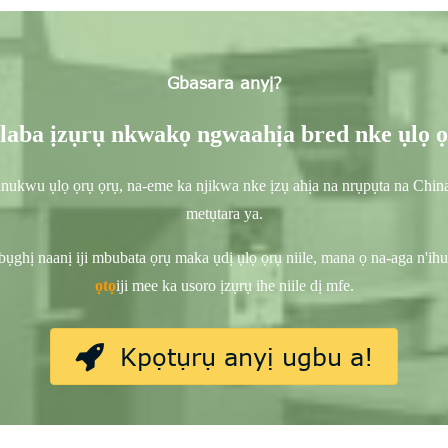
Gbasara anyị?
laba ịzụrụ nkwakọ ngwaahịa bred nke ụlọ ọ
kwu ụlọ ọrụ ọrụ, na-eme ka njikwa nke ịzụ ahịa na nrụpụta na China
metụtara ya.
hị naanị iji mbubata ọrụ maka ụdị ụlọ ọrụ niile, mana ọ na-aga n'ihu:
ọtọ
iji mee ka usoro ịzụrụ ihe niile dị mfe.
Kpọtụrụ anyị ugbu a!