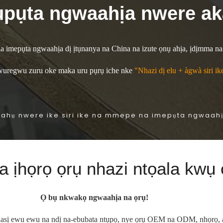
pụta ngwaahịa nwere ak
imepụta ngwaahịa dị ịtụnanya na China na izute ọnụ ahịa, ịdịmma na
wuregwu zuru oke maka uru pụrụ iche nke
"Nhazi dị elu + àgwà siri 
ụ ahụ nwere ike siri ike na mmepe na imepụta ngwaahị
a ịhọrọ ọrụ nhazi ntọala kw
Ọ bụ nkwakọ ngwaahịa na ọrụ!
hasị ewu ewu na ndị na-ebubata ntụpọ, nye ọrụ OEM na ODM, nhọrọ