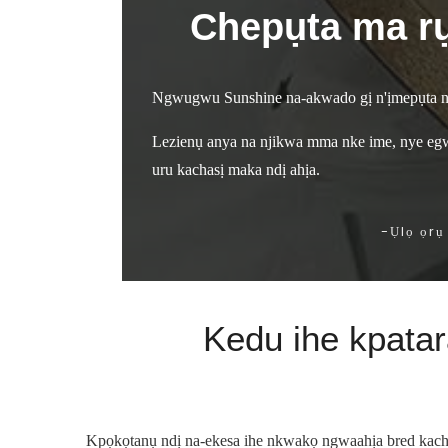
Chepụta ma rụ
Ngwugwu Sunshine na-akwado gị n'ịmepụta na 
Lezienụ anya na njikwa mma nke ime, nye eg
uru kachasị maka ndị ahịa.
-Ụlọ ọr
Kedu ihe kpatar
Kpọkọtanụ ndị na-ekesa ihe nkwakọ ngwaahịa bred kac