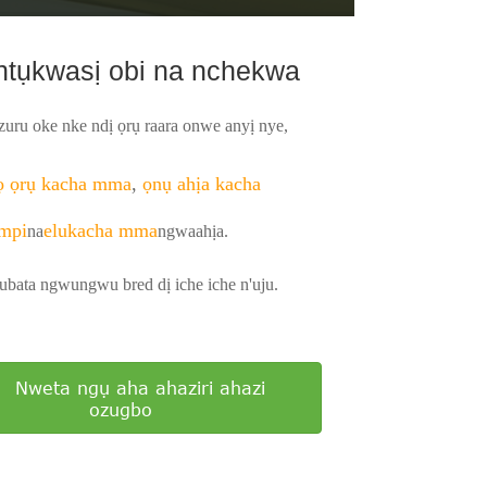
 ntụkwasị obi na nchekwa
zuru oke nke ndị ọrụ raara onwe anyị nye,
ọ ọrụ kacha mma
,
ọnụ ahịa kacha
mpi
elu
kacha mma
na
ngwaahịa.
ubata ngwungwu bred dị iche iche n'uju.
Nweta ngụ aha ahaziri ahazi
ozugbo