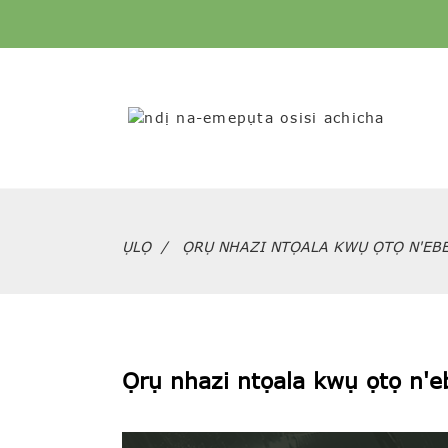
ỤLỌ
ỌRỤ NHAZI NTỌALA KWỤ ỌTỌ N'EB
Ọrụ nhazi ntọala kwụ ọtọ n'