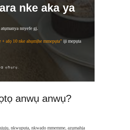
ara nke aka ya
 atụmanya nnyefe gị.
ike + afọ 10 nke ahụmịhe mmepụta"
iji mepụta
a ọhụrụ.
ụ ọtọ anwụ anwụ?
, ajụjụ, nkwuputa, nkwado mmemme, azụmahịa