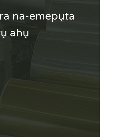
ra na-emepụta
rụ ahụ