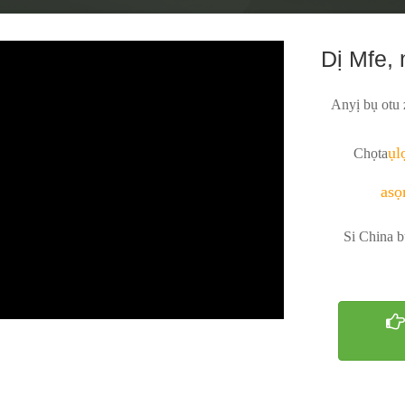
Dị Mfe,
Anyị bụ otu 
ụl
Chọta
asọ
Si China b