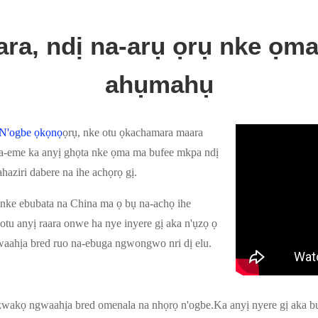
ra, ndị na-arụ ọrụ nke ọma
ahụmahụ
 N'ogbe ọkọnọ
ọrụ, nke otu ọkachamara maara
na-eme ka anyị ghọta nke ọma ma bufee mkpa ndị
ahaziri dabere na ihe achọrọ gị.
nke ebubata na China ma ọ bụ na-achọ ihe
tu anyị raara onwe ha nye inyere gị aka n'ụzọ ọ
waahịa bred ruo na-ebuga ngwongwo nri dị elu.
wakọ ngwaahịa bred omenala na nhọrọ n'ogbe.Ka anyị nyere gị aka buli