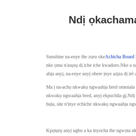
Ndị ọkachama
Sunshine na-enye ihe zuru oke
Achicha Board
nke ọma n'asụsụ dị iche iche kwadoro.Nke a 
ahịa anyị, na-enye anyị ohere ịnye azịza dị irè 
Ma ị na-achọ nkwakọ ngwaahịa bred omenala 
nkwakọ ngwaahịa bred, anyị ekpuchila gị.Ndị o
bụla, site n'inye echiche nkwakọ ngwaahịa ng
Kpọtụrụ anyị ugbu a ka inyocha ihe ngwọta nk