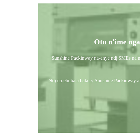
Otu n'ime nga
Sunshine Packinway na-enye ndị SMEs na nnu
Ndị na-ebubata bakery Sunshine Packinway abụg