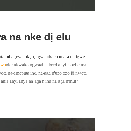
 na nke dị elu
ta mba ụwa, akụrụngwa ọkachamara na igwe.
gwà
nke nkwakọ ngwaahịa bred anyị n'ogbe ma
ọta na-emepụta ihe, na-aga n'ụzọ ọzọ iji nweta
 ahịa anyị anya na-aga n'ihu na-aga n'ihu!"