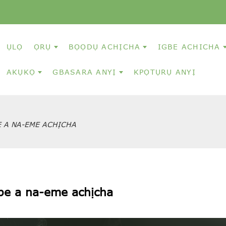
ỤLỌ
ỌRỤ
BỌỌDỤ ACHỊCHA
IGBE ACHICHA
AKỤKỌ
GBASARA ANYỊ
KPỌTỤRỤ ANYỊ
E A NA-EME ACHỊCHA
ebe a na-eme achịcha