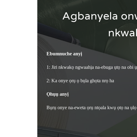
Agbanyela on
nkwak
Ebumnuche anyị
1: Jiri nkwakọ ngwaahịa na-ebuga ụtọ na obi 
2: Ka onye ọrụ ọ bụla ghọta nrọ ha
Ọhụụ anyị
Bụrụ onye na-eweta ọrụ ntọala kwụ ọtọ na ụlọ