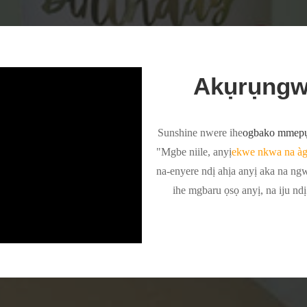
Akụrụngwa
Sunshine nwere ihe
ogbako mmepụ
"Mgbe niile, anyị
ekwe nkwa na à
na-enyere ndị ahịa anyị aka na ngw
ihe mgbaru ọsọ anyị, na iju ndị