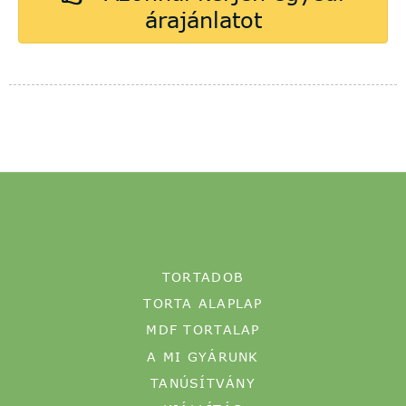
TORTADOB
TORTA ALAPLAP
MDF TORTALAP
A MI GYÁRUNK
TANÚSÍTVÁNY
KIÁLLÍTÁS
Lépjen kapcsolatba velünk INGYENES
mintaért!
A Sunshine Bakery Packaging Co., Ltd. tortalap és