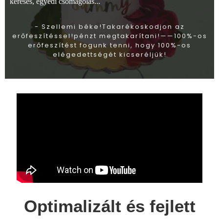
keresés, egyedi csomagolás...
- Szellemi béke!Takarékoskodjon az
erőfeszítéssel!pénzt megtakarítani!——100%-os
erőfeszítést fogunk tenni, hogy 100%-os
elégedettségét kicseréljük!
Optimalizált és fejlett