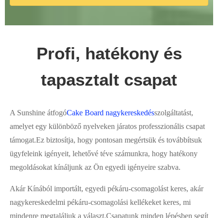
Profi, hatékony és
tapasztalt csapat
A Sunshine átfogó
Cake Board nagykereskedés
szolgáltatást,
amelyet egy különböző nyelveken járatos professzionális csapat
támogat.Ez biztosítja, hogy pontosan megértsük és továbbítsuk
ügyfeleink igényeit, lehetővé téve számunkra, hogy hatékony
megoldásokat kínáljunk az Ön egyedi igényeire szabva.
Akár Kínából importált, egyedi pékáru-csomagolást keres, akár
nagykereskedelmi pékáru-csomagolási kellékeket keres, mi
mindenre megtaláljuk a választ.Csapatunk minden lépésben segít