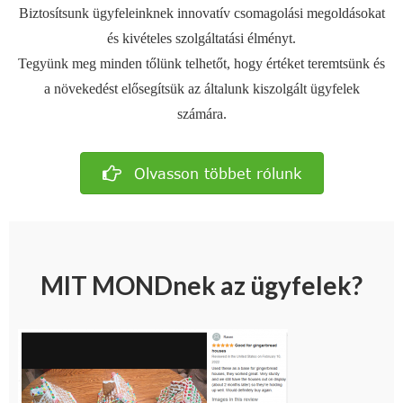
Biztosítsunk ügyfeleinknek innovatív csomagolási megoldásokat
és kivételes szolgáltatási élményt.
Tegyünk meg minden tőlünk telhetőt, hogy értéket teremtsünk és
a növekedést elősegítsük az általunk kiszolgált ügyfelek
számára.
Olvasson többet rólunk
MIT MONDnek az ügyfelek?
Amazon ügyfél
★★★★★Nagyon jó minőség