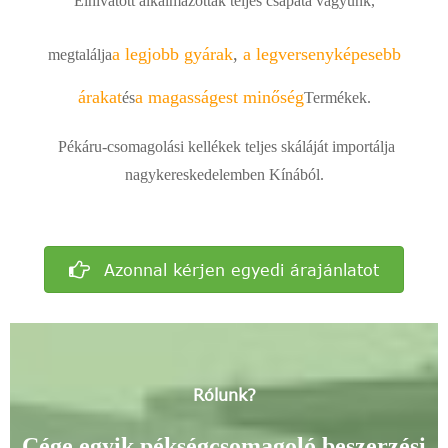
Elhivatott alkalmazottak teljes csapata vagyunk,
a legjobb gyárak
,
a legversenyképesebb
megtalálja
árakat
a magasság
est minőség
és
Termékek.
Pékáru-csomagolási kellékek teljes skáláját importálja
nagykereskedelemben Kínából.
Azonnal kérjen egyedi árajánlatot
Rólunk?
Cége egyik pékségcsomagoló beszerzési