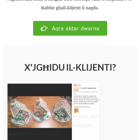
tkabbir għall-klijenti li naqdu.
Aqra aktar dwarna
X'JGĦIDU IL-KLIJENTI?
Klijent Amazon
★★★★★Kwalità tajba ħafna
Riveduta fl-Istati Uniti fis-6 ta’ Novembru 2021
kwalità tajba ħafna.se jkun purchasingagain.
immaġini f'din ir-reviżjoni