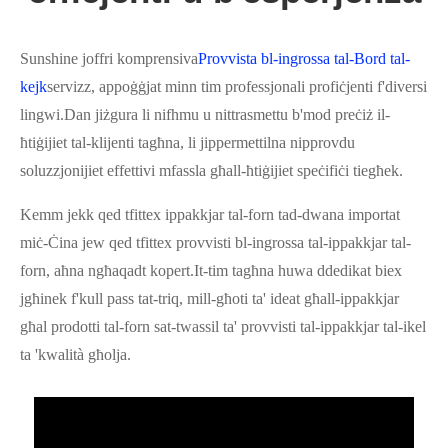
Sunshine joffri komprensiva
Provvista bl-ingrossa tal-Bord tal-
kejk
servizz, appoġġjat minn tim professjonali profiċjenti f'diversi
lingwi.Dan jiżgura li nifhmu u nittrasmettu b'mod preċiż il-
ħtiġijiet tal-klijenti tagħna, li jippermettilna nipprovdu
soluzzjonijiet effettivi mfassla għall-ħtiġijiet speċifiċi tiegħek.
Kemm jekk qed tfittex ippakkjar tal-forn tad-dwana importat
miċ-Ċina jew qed tfittex provvisti bl-ingrossa tal-ippakkjar tal-
forn, aħna ngħaqadt kopert.It-tim tagħna huwa ddedikat biex
jgħinek f'kull pass tat-triq, mill-għoti ta' ideat għall-ippakkjar
għal prodotti tal-forn sat-twassil ta' provvisti tal-ippakkjar tal-ikel
ta 'kwalità għolja.