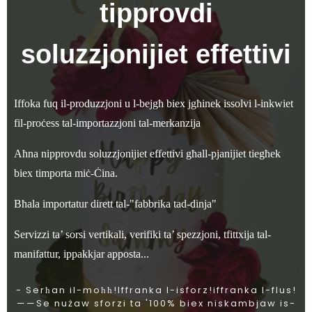
tipprovdi
soluzzjonijiet effettivi
Iffoka fuq il-produzzjoni u l-bejgħ biex jgħinek issolvi l-inkwiet
fil-proċess tal-importazzjoni tal-merkanzija
Aħna nipprovdu soluzzjonijiet effettivi għall-pjanijiet tiegħek
biex timporta miċ-Ċina.
Bħala importatur dirett tal-"fabbrika tad-dinja"
Servizzi ta’ sorsi vertikali, verifiki ta’ spezzjoni, tfittxija tal-
manifattur, ippakkjar apposta...
- Serħan il-moħħ!Iffranka l-isforz!iffranka l-flus!
——Se nużaw sforzi ta '100% biex niskambjaw is-