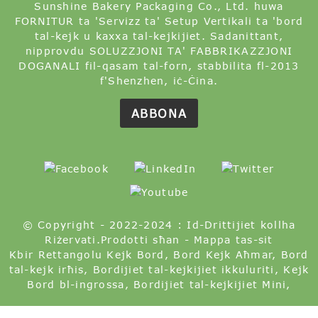
ABBONA
© Copyright - 2022-2024 : Id-Drittijiet kollha
Riżervati.
Prodotti sħan
-
Mappa tas-sit
Kbir Rettangolu Kejk Bord
,
Bord Kejk Aħmar
,
Bord
tal-kejk irħis
,
Bordijiet tal-kejkijiet ikkuluriti
,
Kejk
Bord bl-ingrossa
,
Bordijiet tal-kejkijiet Mini
,