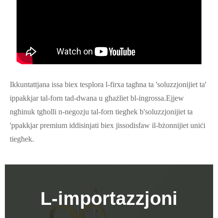
Ikkuntattjana issa biex tesplora l-firxa tagħna ta 'soluzzjonijiet ta'
ippakkjar tal-forn tad-dwana u għażliet bl-ingrossa.Ejjew
ngħinuk tgħolli n-negozju tal-forn tiegħek b'soluzzjonijiet ta
'ppakkjar premium iddisinjati biex jissodisfaw il-bżonnijiet uniċi
tiegħek.
L-importazzjoni