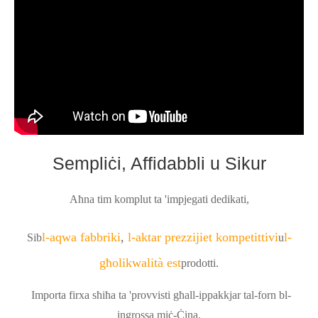
Sempliċi, Affidabbli u Sikur
Aħna tim komplut ta 'impjegati dedikati,
l-aqwa fabbriki
,
l-aktar prezzijiet kompetittivi
l-
Sib
u
għoli
kwalità est
prodotti.
Importa firxa sħiħa ta 'provvisti għall-ippakkjar tal-forn bl-
ingrossa miċ-Ċina.