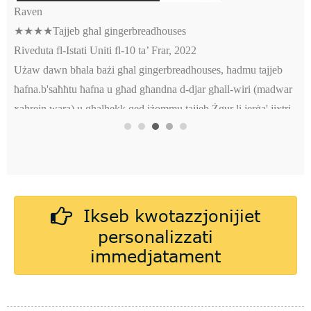
Raven
★★★★Tajjeb għal gingerbreadhouses
Riveduta fl-Istati Uniti fl-10 ta’ Frar, 2022
Użaw dawn bħala bażi għal gingerbreadhouses, ħadmu tajjeb
ħafna.b'saħħtu ħafna u għad għandna d-djar għall-wiri (madwar
xahrejn wara) u għalhekk qed iżommu tajjeb.Żgur li jerġa' jixtri.
immaġini f'din ir-reviżjoni
Ikseb kwotazzjonijiet
personalizzati
immedjatament