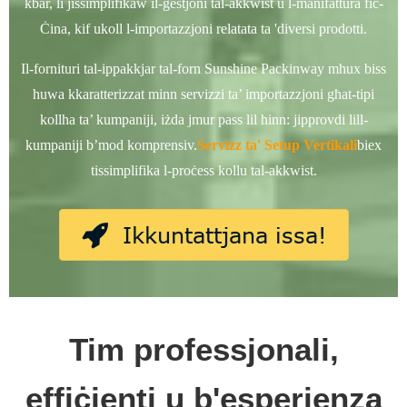
kbar, li jissimplifikaw il-ġestjoni tal-akkwist u l-manifattura fiċ-
Ċina, kif ukoll l-importazzjoni relatata ta 'diversi prodotti.
Il-fornituri tal-ippakkjar tal-forn Sunshine Packinway mhux biss
huwa kkaratterizzat minn servizzi ta’ importazzjoni għat-tipi
kollha ta’ kumpaniji, iżda jmur pass lil hinn: jipprovdi lill-
kumpaniji b’mod komprensiv.
Servizz ta' Setup Vertikali
biex
tissimplifika l-proċess kollu tal-akkwist.
Ikkuntattjana issa!
Tim professjonali,
effiċjenti u b'esperjenza