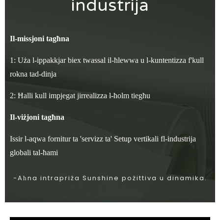
industrija
Il-missjoni tagħna
1: Uża l-ippakkjar biex twassal il-ħlewwa u l-kuntentizza f'kull
rokna tad-dinja
2: Ħalli kull impjegat jirrealizza l-ħolm tiegħu
Il-viżjoni tagħna
Issir l-aqwa fornitur ta 'servizz ta' Setup vertikali fl-industrija
globali tal-ħami
-Aħna intrapriża Sunshine pożittiva u dinamika.