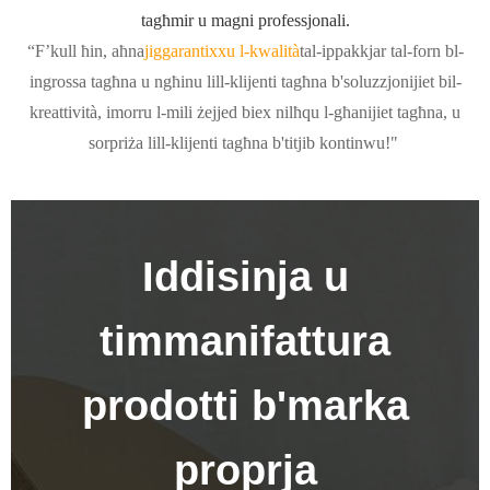
tagħmir u magni professjonali.
“F’kull ħin, aħna
jiggarantixxu l-kwalità
tal-ippakkjar tal-forn bl-
ingrossa tagħna u ngħinu lill-klijenti tagħna b'soluzzjonijiet bil-
kreattività, imorru l-mili żejjed biex nilħqu l-għanijiet tagħna, u
sorpriża lill-klijenti tagħna b'titjib kontinwu!"
Iddisinja u
timmanifattura
prodotti b'marka
proprja