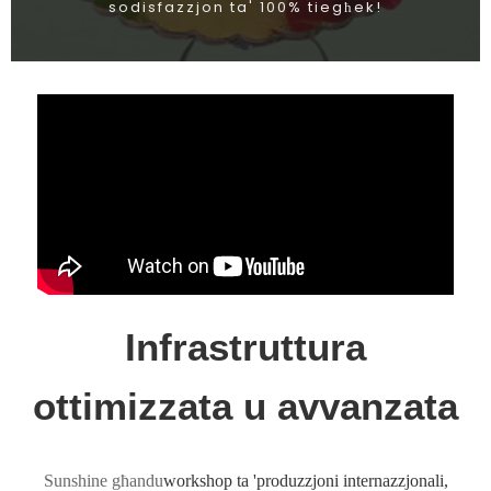
sodisfazzjon ta' 100% tiegħek!
Infrastruttura
ottimizzata u avvanzata
Sunshine għandu
workshop ta 'produzzjoni internazzjonali,