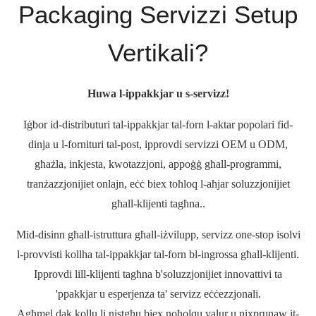
Packaging Servizzi Setup
Vertikali?
Huwa l-ippakkjar u s-servizz!
Iġbor id-distributuri tal-ippakkjar tal-forn l-aktar popolari fid-
dinja u l-fornituri tal-post, ipprovdi servizzi OEM u ODM,
għażla, inkjesta, kwotazzjoni, appoġġ għall-programmi,
tranżazzjonijiet onlajn, eċċ biex toħloq l-aħjar soluzzjonijiet
għall-klijenti tagħna..
Mid-disinn għall-istruttura għall-iżvilupp, servizz one-stop isolvi
l-provvisti kollha tal-ippakkjar tal-forn bl-ingrossa għall-klijenti.
Ipprovdi lill-klijenti tagħna b'soluzzjonijiet innovattivi ta
'ppakkjar u esperjenza ta' servizz eċċezzjonali.
Agħmel dak kollu li nistgħu biex noħolqu valur u nixprunaw it-