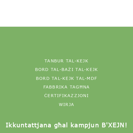
TANBUR TAL-KEJK
BORD TAL-BAŻI TAL-KEJK
BORD TAL-KEJK TAL-MDF
FABBRIKA TAGĦNA
ĊERTIFIKAZZJONI
WIRJA
Ikkuntattjana għal kampjun B'XEJN!
Sunshine Bakery Packaging Co., Ltd. huwa
FORNITUR ta 'Servizz ta' Setup Vertikali ta 'bord
tal-kejk u kaxxa tal-kejkijiet. Sadanittant,
nipprovdu SOLUZZJONI TA' FABBRIKAZZJONI
DOGANALI fil-qasam tal-forn, stabbilita fl-2013
f'Shenzhen, iċ-Ċina.