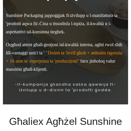
Sunshine Packaging jappoġġjak fl-iżvilupp u l-manifattura ta
'prodotti aqwa fiċ-Ċina u tissodisfa l-ispiża, il-kwalità u l-
aspettattivi tal-kunsinna tiegħek.
Oqgħod attent għall-ġestjoni tal-kwalità interna, agħti rwol sħiħ
lill-vantaġġi uniċi ta '
"Disinn ta 'livell għoli + attitudni rigoruża
+ 10 snin ta' esperjenza ta 'produzzjoni"
biex jinħoloq valur
massimu għall-klijenti.
-Il-kumpanija għandha saħħa qawwija fl-
iżvilupp u d-disinn ta 'prodotti ġodda.
Għaliex Agħżel Sunshine