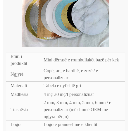
Emri i
Mini dërrasë e rrumbullakët bazë për kek
produktit
Copë, ari, e bardhë, e zezë / e
Ngjyrë
personalizuar
Materiali
Tabela e dyfishtë gri
Madhësia
4 inç-30 inç/I personalizuar
2 mm, 3 mm, 4 mm, 5 mm, 6 mm / e
Trashësia
personalizuar (më shumë OEM me
ngjyra për ju)
Logo
Logo e pranueshme e klientit