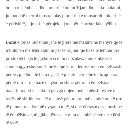
botën me ëmbëlsi dhe lumturi të bukur!Ejani dhe na kontaktoni,
ju mund të merrni mostra falas (por tarifa e transportit nuk është
e përfshirë), kjo është përpjekja jonë për të arritur këtë qëllim.
Bazat e tortës Sunshine janë të prera me makinë në mënyrë që të
mbulohen me letër alumini për të krijuar një bazë të lëmuar për
produktet tuaja të pjekura si mini cupcakes, mini ëmbëlsira
shumëngjyrëshe.Sunshine ka një larmi dërrase mini ëmbëlsirash
për të zgjedhur, të bëra nga 750 g kartë letre dhe të dizajnuara
për të ofruar një bazë të qëndrueshme për mini ëmbëlsirat
tuaja.Ju mund të shikoni përzgjedhjen tonë të nënshtresave të
tortës në shiritin tonë të menusë për artikujt më të mirë unikë ose
të punuar me dorë në dyqanin tonë, si dhe dërrasat e zakonshme
të ëmbëlsirave, të gjitha dërrasat e mira të ëmbëlsirave me cilësi
të lartë.