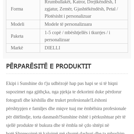
Rrumbullakët, Katror, ​​Drejtkëndësh, I
Forma
zgjatur, Zemër, Gjashtëkëndësh, Petal /
Plotësisht i personalizuar
Modeli
Modele të personalizuara
1-5 copë / mbështjellës i tkurrjes / i
Paketa
personalizuar
Markë
DIELLI
PËRPARËSITË E PRODUKTIT
Ekipi i Sunshine do t'ju udhëzojë hap pas hapi se si të hiqni
supozimet nga gjithçka, nga pjekja te dekorimi duke përdorur
fotografi dhe këshilla dhe truket profesionale!Lëshoni
përshtypjen e familjes dhe miqve tuaj me ëmbëlsira profesionale
për ditëlindje, torta dasmash!Sunshine është i përkushtuar për të
sjellë produkte të bukura dhe të ëmbla në çdo shtëpi në
botë.Shpresojmë të kalojmë më shumë dashuri dhe ta mbushim