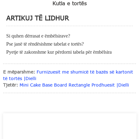
Kutia e tortës
ARTIKUJ TË LIDHUR
Si quhen dërrasat e ëmbëlsirave?
Pse janë të rëndësishme tabelat e tortës?
Pyetje të zakonshme kur përdorni tabela për ëmbëlsira
E mëparshme:
Furnizuesit me shumicë të bazës së kartonit
të tortës |Dielli
Tjetër:
Mini Cake Base Board Rectangle Prodhuesit |Dielli