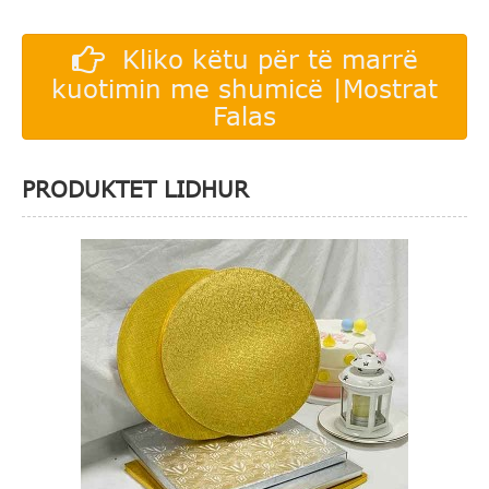
Kliko këtu për të marrë
kuotimin me shumicë |Mostrat
Falas
PRODUKTET LIDHUR