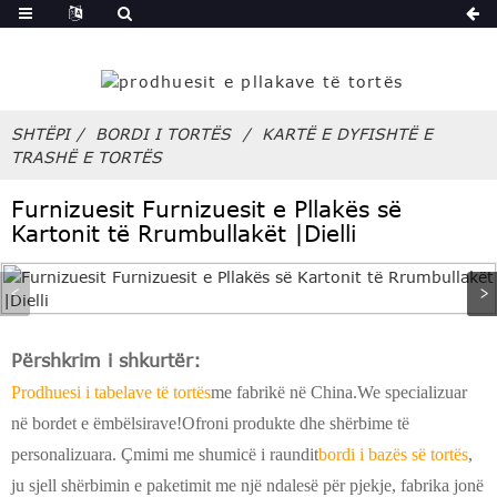
të
SHTËPI
BORDI I TORTËS
KARTË E DYFISHTË E
TRASHË E TORTËS
Furnizuesit Furnizuesit e Pllakës së
Kartonit të Rrumbullakët |Dielli
Përshkrim i shkurtër:
Prodhuesi i tabelave të tortës
me fabrikë në China.We specializuar
në bordet e ëmbëlsirave!Ofroni produkte dhe shërbime të
personalizuara. Çmimi me shumicë i raundit
bordi i bazës së tortës
,
ju sjell shërbimin e paketimit me një ndalesë për pjekje, fabrika jonë