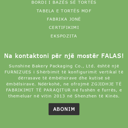
BORDI I BAZËS SË TORTËS
TABELA E TORTËS MDF
FABRIKA JONË
CERTIFIKIMI
EKSPOZITA
Na kontaktoni për një mostër FALAS!
Sunshine Bakery Packaging Co., Ltd. është një
FURNIZUES i Shërbimit të konfigurimit vertikal të
dërrasave të ëmbëlsirave dhe kutisë së
ëmbëlsirave. Ndërkohë, ne ofrojmë ZGJIDHJE TË
FABRIKIMIT TË PARAQITUR në fushën e furrës, e
themeluar në vitin 2013 në Shenzhen të Kinës.
ABONIM