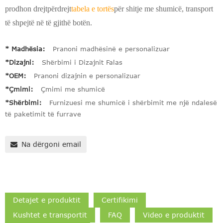
prodhon drejtpërdrejt
tabela e tortës
për shitje me shumicë, transport
të shpejtë në të gjithë botën.
* Madhësia:
Pranoni madhësinë e personalizuar
*Dizajni:
Shërbimi i Dizajnit Falas
*OEM:
Pranoni dizajnin e personalizuar
*Çmimi:
Çmimi me shumicë
*Shërbimi:
Furnizuesi me shumicë i shërbimit me një ndalesë
të paketimit të furrave
Na dërgoni email
Detajet e produktit
Certifikimi
Kushtet e transportit
FAQ
Video e produktit