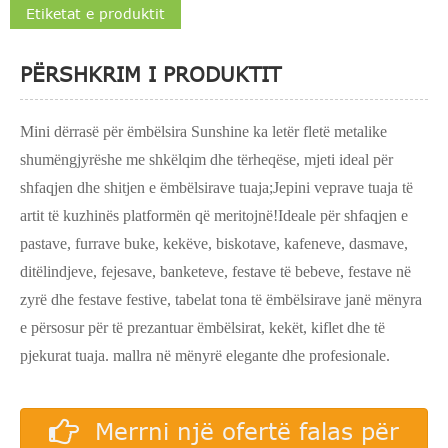
Etiketat e produktit
PËRSHKRIM I PRODUKTIT
Mini dërrasë për ëmbëlsira Sunshine ka letër fletë metalike
shumëngjyrëshe me shkëlqim dhe tërheqëse, mjeti ideal për
shfaqjen dhe shitjen e ëmbëlsirave tuaja;Jepini veprave tuaja të
artit të kuzhinës platformën që meritojnë!Ideale për shfaqjen e
pastave, furrave buke, kekëve, biskotave, kafeneve, dasmave,
ditëlindjeve, fejesave, banketeve, festave të bebeve, festave në
zyrë dhe festave festive, tabelat tona të ëmbëlsirave janë mënyra
e përsosur për të prezantuar ëmbëlsirat, kekët, kiflet dhe të
pjekurat tuaja. mallra në mënyrë elegante dhe profesionale.
Merrni një ofertë falas për