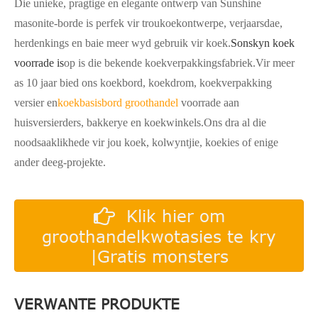
Die unieke, pragtige en elegante ontwerp van Sunshine
masonite-borde is perfek vir troukoekontwerpe, verjaarsdae,
herdenkings en baie meer wyd gebruik vir koek.
Sonskyn koek
voorrade is
op is die bekende koekverpakkingsfabriek.Vir meer
as 10 jaar bied ons koekbord, koekdrom, koekverpakking
versier en
koekbasisbord groothandel
voorrade aan
huisversierders, bakkerye en koekwinkels.Ons dra al die
noodsaaklikhede vir jou koek, kolwyntjie, koekies of enige
ander deeg-projekte.
Klik hier om
groothandelkwotasies te kry
|Gratis monsters
VERWANTE PRODUKTE