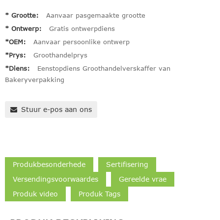
* Grootte:
Aanvaar pasgemaakte grootte
* Ontwerp:
Gratis ontwerpdiens
*OEM:
Aanvaar persoonlike ontwerp
*Prys:
Groothandelprys
*Diens:
Eenstopdiens Groothandelverskaffer van
Bakeryverpakking
Stuur e-pos aan ons
Produkbesonderhede
Sertifisering
Versendingsvoorwaardes
Gereelde vrae
Produk video
Produk Tags