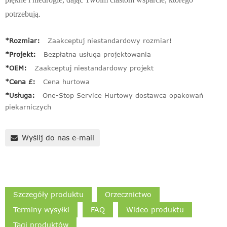
potrzebują.
*Rozmiar:
Zaakceptuj niestandardowy rozmiar!
*Projekt:
Bezpłatna usługa projektowania
*OEM:
Zaakceptuj niestandardowy projekt
*Cena £:
Cena hurtowa
*Usługa:
One-Stop Service Hurtowy dostawca opakowań
piekarniczych
Wyślij do nas e-mail
Szczegóły produktu
Orzecznictwo
Terminy wysyłki
FAQ
Wideo produktu
Tagi produktów