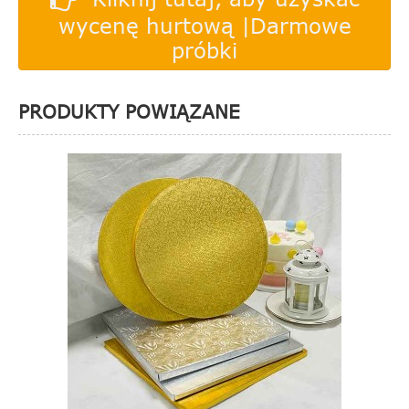
wycenę hurtową |Darmowe
próbki
PRODUKTY POWIĄZANE