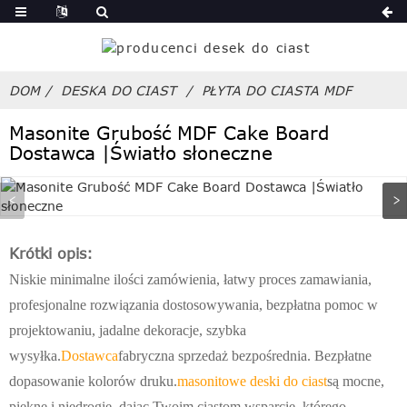
DOM
DESKA DO CIAST
PŁYTA DO CIASTA MDF
Masonite Grubość MDF Cake Board
Dostawca |Światło słoneczne
Krótki opis:
Niskie minimalne ilości zamówienia, łatwy proces zamawiania,
profesjonalne rozwiązania dostosowywania, bezpłatna pomoc w
projektowaniu, jadalne dekoracje, szybka
wysyłka.
Dostawca
fabryczna sprzedaż bezpośrednia. Bezpłatne
dopasowanie kolorów druku.
masonitowe deski do ciast
są mocne,
piękne i niedrogie, dając Twoim ciastom wsparcie, którego