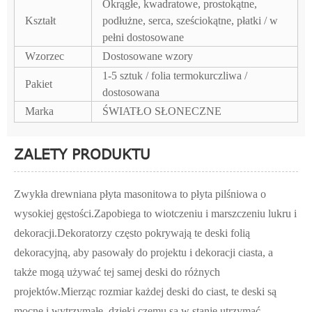
Okrągłe, kwadratowe, prostokątne,
Kształt
podłużne, serca, sześciokątne, płatki / w
pełni dostosowane
Wzorzec
Dostosowane wzory
1-5 sztuk / folia termokurczliwa /
Pakiet
dostosowana
Marka
ŚWIATŁO SŁONECZNE
ZALETY PRODUKTU
Zwykła drewniana płyta masonitowa to płyta pilśniowa o
wysokiej gęstości.Zapobiega to wiotczeniu i marszczeniu lukru i
dekoracji.Dekoratorzy często pokrywają te deski folią
dekoracyjną, aby pasowały do ​​projektu i dekoracji ciasta, a
także mogą używać tej samej deski do różnych
projektów.Mierząc rozmiar każdej deski do ciast, te deski są
mocne i wytrzymałe, dzięki czemu są w stanie utrzymać