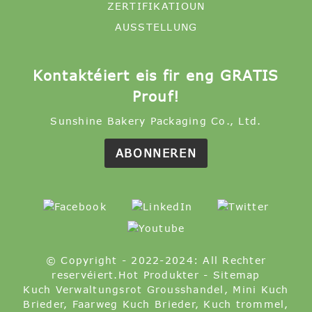
ZERTIFIKATIOUN
AUSSTELLUNG
Kontaktéiert eis fir eng GRATIS
Prouf!
Sunshine Bakery Packaging Co., Ltd.
ABONNEREN
© Copyright - 2022-2024: All Rechter
reservéiert.
Hot Produkter
-
Sitemap
Kuch Verwaltungsrot Grousshandel
,
Mini Kuch
Brieder
,
Faarweg Kuch Brieder
,
Kuch trommel
,