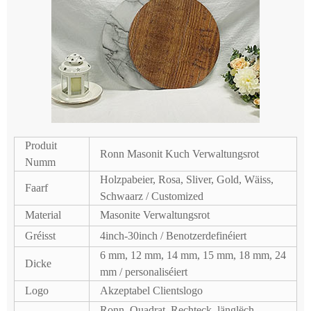
Produit
Ronn Masonit Kuch Verwaltungsrot
Numm
Holzpabeier, Rosa, Sliver, Gold, Wäiss,
Faarf
Schwaarz / Customized
Material
Masonite Verwaltungsrot
Gréisst
4inch-30inch / Benotzerdefinéiert
6 mm, 12 mm, 14 mm, 15 mm, 18 mm, 24
Dicke
mm / personaliséiert
Logo
Akzeptabel Clientslogo
Ronn, Quadrat, Rechteck, länglëch,