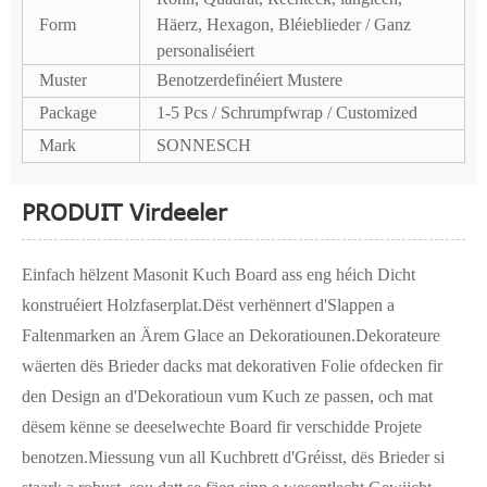
Form
Häerz, Hexagon, Bléieblieder / Ganz
personaliséiert
Muster
Benotzerdefinéiert Mustere
Package
1-5 Pcs / Schrumpfwrap / Customized
Mark
SONNESCH
PRODUIT Virdeeler
Einfach hëlzent Masonit Kuch Board ass eng héich Dicht
konstruéiert Holzfaserplat.Dëst verhënnert d'Slappen a
Faltenmarken an Ärem Glace an Dekoratiounen.Dekorateure
wäerten dës Brieder dacks mat dekorativen Folie ofdecken fir
den Design an d'Dekoratioun vum Kuch ze passen, och mat
dësem kënne se deeselwechte Board fir verschidde Projete
benotzen.Miessung vun all Kuchbrett d'Gréisst, dës Brieder si