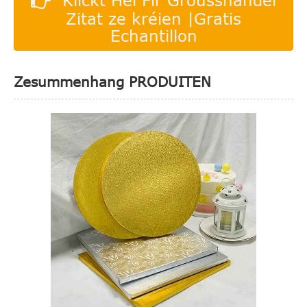
Klickt Hei Fir Grousshandel
Zitat ze kréien |Gratis
Echantillon
Zesummenhang PRODUITEN