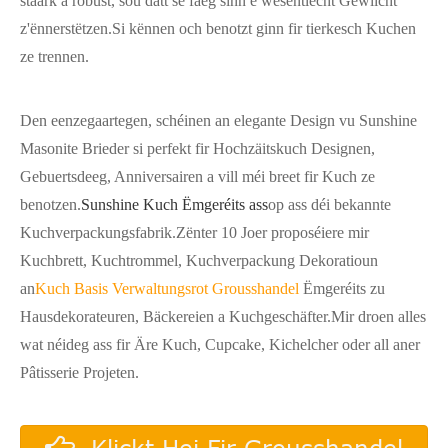
staark a robust, sou datt se fäeg sinn e wesentlecht Gewiicht
z'ënnerstëtzen.Si kënnen och benotzt ginn fir tierkesch Kuchen
ze trennen.
Den eenzegaartegen, schéinen an elegante Design vu Sunshine
Masonite Brieder si perfekt fir Hochzäitskuch Designen,
Gebuertsdeeg, Anniversairen a vill méi breet fir Kuch ze
benotzen.
Sunshine Kuch Ëmgeréits ass
op ass déi bekannte
Kuchverpackungsfabrik.Zënter 10 Joer proposéiere mir
Kuchbrett, Kuchtrommel, Kuchverpackung Dekoratioun
an
Kuch Basis Verwaltungsrot Grousshandel
Ëmgeréits zu
Hausdekorateuren, Bäckereien a Kuchgeschäfter.Mir droen alles
wat néideg ass fir Äre Kuch, Cupcake, Kichelcher oder all aner
Pâtisserie Projeten.