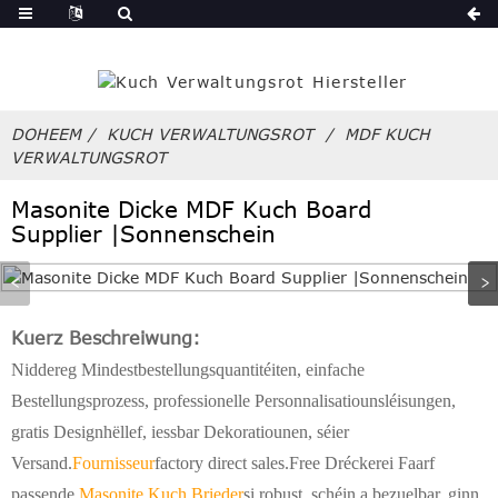
an
DOHEEM
KUCH VERWALTUNGSROT
MDF KUCH
VERWALTUNGSROT
Masonite Dicke MDF Kuch Board
Supplier |Sonnenschein
Kuerz Beschreiwung:
Niddereg Mindestbestellungsquantitéiten, einfache
Bestellungsprozess, professionelle Personnalisatiounsléisungen,
gratis Designhëllef, iessbar Dekoratiounen, séier
Versand.
Fournisseur
factory direct sales.Free Dréckerei Faarf
passende.
Masonite Kuch Brieder
si robust, schéin a bezuelbar, ginn