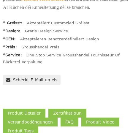
Är Kuchen déi Ënnerstëtzung déi se brauchen.
* Gréisst:
Akzeptéiert Customzied Gréisst
*Design:
Gratis Design Service
*OEM:
Akzeptéieren Benotzerdefinéiert Design
*Präis:
Grousshandel Präis
*Service:
One-Stop Service Grousshandel Fournisseur Of
Bäckerei Verpakung
Schéckt E-Mail un eis
Produit Detailer
Zertifikatioun
Versandbedéngungen
FAQ
Produit Video
Produit Tags