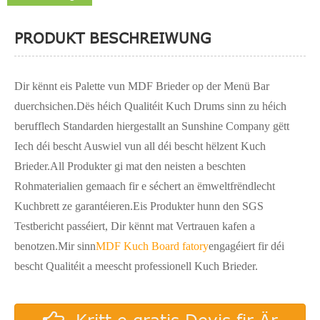
PRODUKT BESCHREIWUNG
Dir kënnt eis Palette vun MDF Brieder op der Menü Bar
duerchsichen.Dës héich Qualitéit Kuch Drums sinn zu héich
berufflech Standarden hiergestallt an Sunshine Company gëtt
Iech déi bescht Auswiel vun all déi bescht hëlzent Kuch
Brieder.All Produkter gi mat den neisten a beschten
Rohmaterialien gemaach fir e séchert an ëmweltfrëndlecht
Kuchbrett ze garantéieren.Eis Produkter hunn den SGS
Testbericht passéiert, Dir kënnt mat Vertrauen kafen a
benotzen.Mir sinn
MDF Kuch Board fatory
engagéiert fir déi
bescht Qualitéit a meescht professionell Kuch Brieder.
Kritt e gratis Devis fir Är