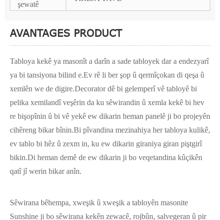
şewatê
AVANTAGES PRODUCT
Tabloya kekê ya masonît a darîn a sade tabloyek dar a endezyarî
ya bi tansiyona bilind e.Ev rê li ber şop û qermîçokan di qeşa û
xemlên we de digire.Decorator dê bi gelemperî vê tabloyê bi
pelika xemilandî veşêrin da ku sêwirandin û xemla kekê bi hev
re bişopînin û bi vê yekê ew dikarin heman panelê ji bo projeyên
cihêreng bikar bînin.Bi pîvandina mezinahiya her tabloya kulikê,
ev tablo bi hêz û zexm in, ku ew dikarin giraniya giran piştgirî
bikin.Di heman demê de ew dikarin ji bo veqetandina kûçikên
qatî jî werin bikar anîn.
Sêwirana bêhempa, xweşik û xweşik a tabloyên masonite
Sunshine ji bo sêwirana kekên zewacê, rojbûn, salvegeran û pir