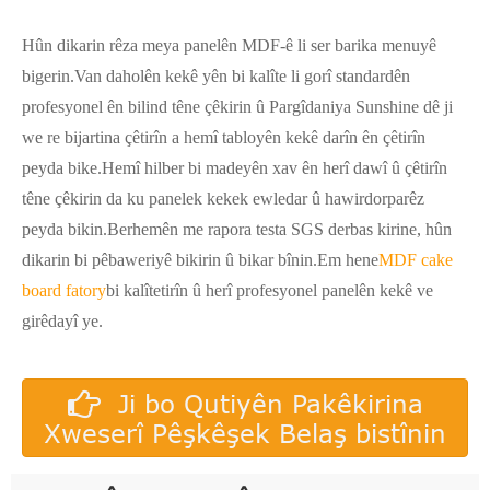
Hûn dikarin rêza meya panelên MDF-ê li ser barika menuyê
bigerin.Van daholên kekê yên bi kalîte li gorî standardên
profesyonel ên bilind têne çêkirin û Pargîdaniya Sunshine dê ji
we re bijartina çêtirîn a hemî tabloyên kekê darîn ên çêtirîn
peyda bike.Hemî hilber bi madeyên xav ên herî dawî û çêtirîn
têne çêkirin da ku panelek kekek ewledar û hawirdorparêz
peyda bikin.Berhemên me rapora testa SGS derbas kirine, hûn
dikarin bi pêbaweriyê bikirin û bikar bînin.Em hene
MDF cake
board fatory
bi kalîtetirîn û herî profesyonel panelên kekê ve
girêdayî ye.
Ji bo Qutiyên Pakêkirina
Xweserî Pêşkêşek Belaş bistînin