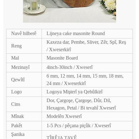
Navê hilberê
Lijneya cake masonite Round
Kaxeza dar, Pembe, Sliver, Zêr, Spî, Reş
Reng
/ Xweserkirî
Mal
Masonite Board
Mezinayî
4inch-30inch / Xweserî
6 mm, 12 mm, 14 mm, 15 mm, 18 mm,
Qewîtî
24 mm / Xweserkirî
Logo
Logoya Mişterî ya Qebûlkirî
Dor, Çargoşe, Çargoşe, Dûr, Dil,
Cins
Hexagon, Petal / Bi tevahî Xweserî
Mînak
Modelên Xweserî
Pakêt
1-5 Pcs / pêçana piçûk / Xweserî
Şanika
TÎRÊJA TAVÊ