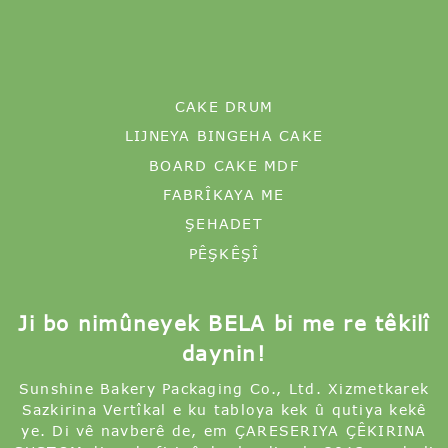
CAKE DRUM
LIJNEYA BINGEHA CAKE
BOARD CAKE MDF
FABRÎKAYA ME
ŞEHADET
PÊŞKÊŞÎ
Ji bo nimûneyek BELA bi me re têkilî
daynin!
Sunshine Bakery Packaging Co., Ltd. Xizmetkarek
Sazkirina Vertîkal e ku tabloya kek û qutiya kekê
ye. Di vê navberê de, em ÇARESERIYA ÇÊKIRINA