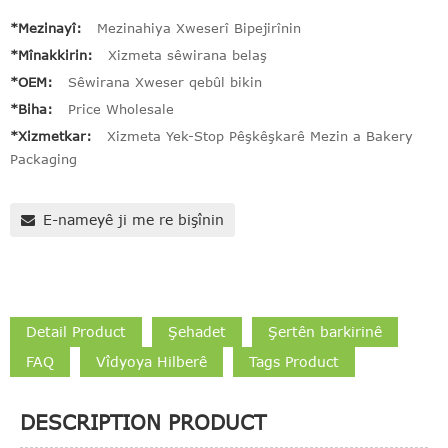
*Mezinayî:
Mezinahiya Xweserî Bipejirînin
*Mînakkirin:
Xizmeta sêwirana belaş
*OEM:
Sêwirana Xweser qebûl bikin
*Biha:
Price Wholesale
*Xizmetkar:
Xizmeta Yek-Stop Pêşkêşkarê Mezin a Bakery
Packaging
E-nameyê ji me re bişînin
Detail Product
Şehadet
Şertên barkirinê
FAQ
Vîdyoya Hilberê
Tags Product
DESCRIPTION PRODUCT