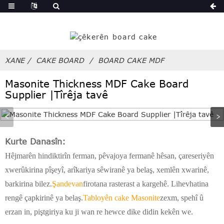
de
XANE
CAKE BOARD
BOARD CAKE MDF
Masonite Thickness MDF Cake Board
Supplier |Tîrêja tavê
Kurte Danasîn:
Hêjmarên hindiktirîn ferman, pêvajoya fermanê hêsan, çareseriyên
xwerûkirina pîşeyî, arîkariya sêwiranê ya belaş, xemlên xwarinê,
barkirina bilez.
Şandevan
firotana rasterast a kargehê. Lihevhatina
rengê çapkirinê ya belaş.
Tabloyên cake Masonite
zexm, spehî û
erzan in, piştgiriya ku ji wan re hewce dike didin kekên we.