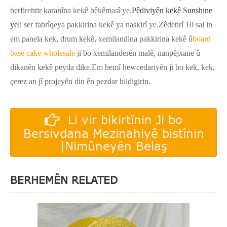
berfirehtir karanîna kekê bêkêmasî ye.
Pêdiviyên kekê Sunshine
ye
li ser fabrîqeya pakkirina kekê ya naskirî ye.Zêdetirî 10 sal in
em panela kek, drum kekê, xemilandina pakkirina kekê û
board
base cake wholesale
ji bo xemilanderên malê, nanpêjxane û
dikanên kekê peyda dike.Em hemî hewcedariyên ji bo kek, kek,
çerez an jî projeyên din ên pezdar hildigirin.
Li vir bikirtînin Ji bo
Bersivdana Mezinahiyê bistînin
|Nimûneyên Belaş
BERHEMÊN RELATED