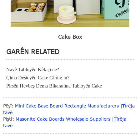
Cake Box
GARÊN RELATED
Navê Tabloyên Kêk çi ne?
Çima Desteyên Cake Girîng in?
Pirsên Hevbeş Dema Bikaranîna Tabloyên Cake
Pêşî:
Mini Cake Base Board Rectangle Manufacturers |Tîrêja
tavê
Piştî:
Masonite Cake Boards Wholesale Suppliers |Tîrêja
tavê