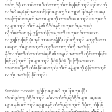
အင်ဂျင်နီယာသစ်သားဖိုက်ဘာဘုတ်တစ်ခုဖြစ်သည်။၎င်းသည်
သင်၏ရေခဲနှင့်အလှဆင်ခြင်းများတွင် လျော့ရဲခြင်းနှင့် အရေး
အကြောင်းအမှတ်အသားများကို တားဆီးပေးသည်။အလှဆင်
သူများသည် ကိတ်မုန့်၏ ဒီဇိုင်းနှင့် အလှဆင်မှုများနှင့်
လိုက်ဖက်စေရန် ဤဘုတ်ပြားများကို အလှဆင်ထားသော
သတ္တုပြားဖြင့် ဖုံးအုပ်ထားလေ့ရှိပြီး ၎င်းတို့သည် မတူညီသော
ပရောဂျက်များအတွက် တူညီသောဘုတ်ကို အသုံးပြု
နိုင်သည်။ကိတ်ဘုတ်တစ်ခုစီ၏ အရွယ်အစားကို တိုင်းတာခြင်း
ဖြင့် ဤဘုတ်ပြားများသည် ခိုင်ခံ့ခိုင်ခံ့ပြီး ကြီးမားသော
အလေးချိန်ကို ထိန်းနိုင်စေသည်။ကိတ်မုန့်များကို ခွဲခြားရာတွင်
လည်း အသုံးပြုနိုင်သည်။
Sunshine masonite ပျဉ်ပြားများ၏ ထူးခြားလှပပြီး
အံဝင်ခွင်ကျ ဒီဇိုင်းသည် မင်္ဂလာကိတ်မုန့်ဒီဇိုင်းများ၊ မွေးနေ့
များ၊ နှစ်ပတ်လည်နေ့များနှင့် ကိတ်မုန့်အတွက် ပိုမိုကျယ်ပြန့်
စွာ အသုံးပြုရန်အတွက် သင့်တော်ပါသည်။
Sunshine ကိတ်မုန့်