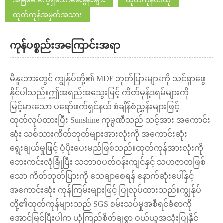
ထုတ်ကုန်အမှတ်အသား
ကုန်ပစ္စည်းအကြောင်းအရာ
မီနူးဘားတွင် ကျွန်ုပ်တို့၏ MDF ဘုတ်ပြားများကို သင်ရှာဖွေ
နိုင်ပါသည်။ဤအရည်အသွေးမြင့် ကိတ်မုန့်ဒရမ်များကို
မြင့်မားသော ပရော်ဖက်ရှင်နယ် စံချိန်စံညွှန်းများဖြင့်
ထုတ်လုပ်ထားပြီး Sunshine ကုမ္ပဏီသည် သင့်အား အကောင်း
ဆုံး သစ်သားကိတ်ဘုတ်များအားလုံးကို အကောင်းဆုံး
ရွေးချယ်မှုဖြင့် ပံ့ပိုးပေးမည်ဖြစ်သည်။ထုတ်ကုန်အားလုံးကို
ဘေးကင်းလုံခြုံပြီး သဘာဝပတ်ဝန်းကျင်နှင့် သဟဇာတဖြစ်
သော ကိတ်ဘုတ်ပြားကို သေချာစေရန် နောက်ဆုံးပေါ်နှင့်
အကောင်းဆုံး ကုန်ကြမ်းများဖြင့် ပြုလုပ်ထားသည်။ကျွန်ုပ်
တို့၏ထုတ်ကုန်များသည် SGS စမ်းသပ်မှုအစီရင်ခံစာကို
အောင်မြင်ပြီးပါက ယုံကြည်စိတ်ချစွာ ဝယ်ယူအသုံးပြုနိုင်