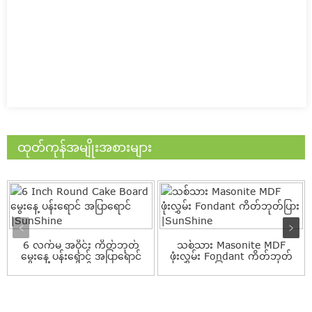
ထုတ်ကုန်အမျိုးအစားများ
6 လက်မ အဝိုင်း ကိတ်ဘုတ်
သစ်သား Masonite MDF
မွေးနေ့ ပန်းရောင် အပြာရောင်
ဖုံးလွှမ်း Fondant ကိတ်ဘုတ်
ကော်လို...
ပြား |...