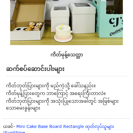
ကိတ်မုန့်သေတ္တာ
ဆက်စပ်ဆောင်းပါးများ
ကိတ်ဘုတ်ပြားများကို မည်ကဲ့သို့ ခေါ်သနည်း။
ကိတ်မုန့်ပြားတွေက ဘာကြောင့် အရေးကြီးတာလဲ။
ကိတ်ဘုတ်ပြားများကို အသုံးပြုသောအခါတွင် အဖြစ်များ
သောမေးခွန်းများ
ယခင်-
Mini Cake Base Board Rectangle ထုတ်လုပ်သူများ
|SunShine