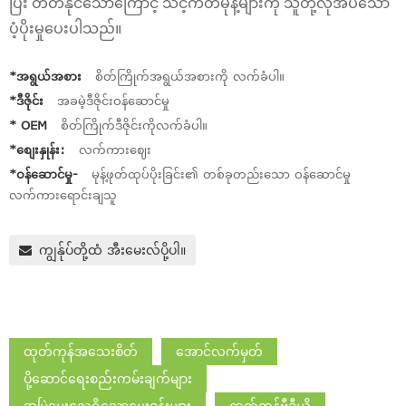
ပြီး တတ်နိုင်သောကြောင့် သင့်ကိတ်မုန့်များကို သူတို့လိုအပ်သော
ပံ့ပိုးမှုပေးပါသည်။
*အရွယ်အစား
စိတ်ကြိုက်အရွယ်အစားကို လက်ခံပါ။
*ဒီဇိုင်း
အခမဲ့ဒီဇိုင်းဝန်ဆောင်မှု
* OEM
စိတ်ကြိုက်ဒီဇိုင်းကိုလက်ခံပါ။
*စျေးနှုန်း:
လက်ကားဈေး
*ဝန်ဆောင်မှု-
မုန့်ဖုတ်ထုပ်ပိုးခြင်း၏ တစ်ခုတည်းသော ဝန်ဆောင်မှု
လက်ကားရောင်းချသူ
ကျွန်ုပ်တို့ထံ အီးမေးလ်ပို့ပါ။
ထုတ်ကုန်အသေးစိတ်
အောင်လက်မှတ်
ပို့ဆောင်ရေးစည်းကမ်းချက်များ
အမြဲမေးလေ့ရှိသောမေးခွန်းများ
ထုတ်ကုန်ဗီဒီယို