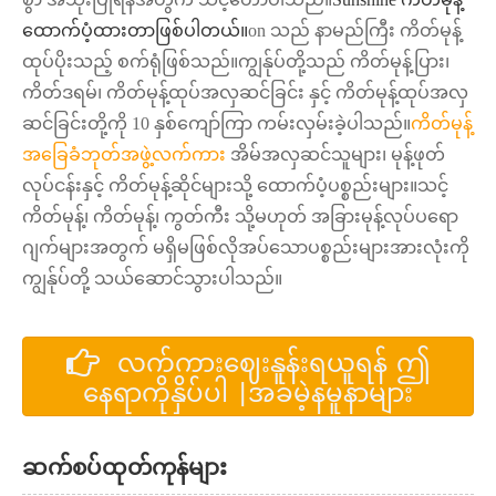
ထောက်ပံ့ထားတာဖြစ်ပါတယ်။
on သည် နာမည်ကြီး ကိတ်မုန့်
ထုပ်ပိုးသည့် စက်ရုံဖြစ်သည်။ကျွန်ုပ်တို့သည် ကိတ်မုန့်ပြား၊
ကိတ်ဒရမ်၊ ကိတ်မုန့်ထုပ်အလှဆင်ခြင်း နှင့် ကိတ်မုန့်ထုပ်အလှ
ဆင်ခြင်းတို့ကို 10 နှစ်ကျော်ကြာ ကမ်းလှမ်းခဲ့ပါသည်။
ကိတ်မုန့်
အခြေခံဘုတ်အဖွဲ့လက်ကား
အိမ်အလှဆင်သူများ၊ မုန့်ဖုတ်
လုပ်ငန်းနှင့် ကိတ်မုန့်ဆိုင်များသို့ ထောက်ပံ့ပစ္စည်းများ။သင့်
ကိတ်မုန့်၊ ကိတ်မုန့်၊ ကွတ်ကီး သို့မဟုတ် အခြားမုန့်လုပ်ပရော
ဂျက်များအတွက် မရှိမဖြစ်လိုအပ်သောပစ္စည်းများအားလုံးကို
ကျွန်ုပ်တို့ သယ်ဆောင်သွားပါသည်။
လက်ကားဈေးနူန်းရယူရန် ဤ
နေရာကိုနှိပ်ပါ |အခမဲ့နမူနာများ
ဆက်စပ်ထုတ်ကုန်များ