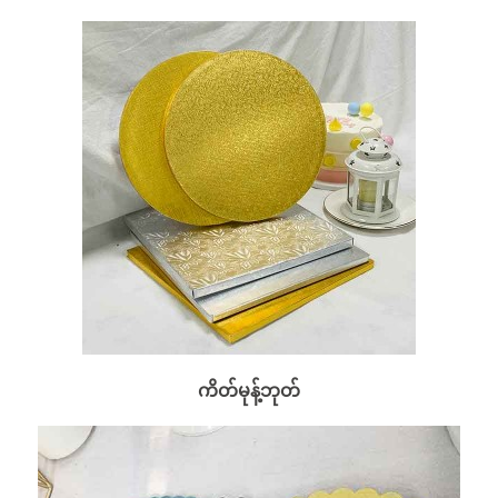
ကိတ်မုန့်ဘုတ်