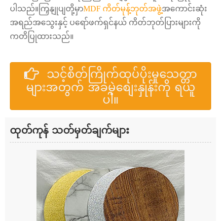
ပါသည်။ကြှနျုပျတို့မှာ
MDF ကိတ်မုန့်ဘုတ်အဖွဲ့
အကောင်းဆုံး
အရည်အသွေးနှင့် ပရော်ဖက်ရှင်နယ် ကိတ်ဘုတ်ပြားများကို
ကတိပြုထားသည်။
သင့်စိတ်ကြိုက်ထုပ်ပိုးမှုသေတ္တာ
များအတွက် အခမဲ့စျေးနှုန်းကို ရယူ
ပါ။
ထုတ်ကုန် သတ်မှတ်ချက်များ