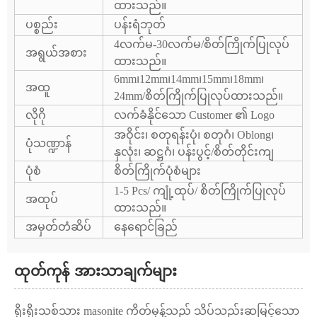
ထားသည်။
ပစ္စည်း
ပန်းရံဘုတ်
4လက်မ-30လက်မ/စိတ်ကြိုက်ပြုလုပ်
အရွယ်အစား
ထားသည်။
6mm၊12mm၊14mm၊15mm၊18mm၊
အထူ
24mm/စိတ်ကြိုက်ပြုလုပ်ထားသည်။
လိုဂို
လက်ခံနိုင်သော Customer ၏ Logo
အဝိုင်း၊ စတုရန်းပုံ၊ စတုဂံ၊ Oblong၊
ပုံသဏ္ဍာန်
နှလုံး၊ ဆဋ္ဌဂံ၊ ပန်းပွင့်/စိတ်တိုင်းကျ
ပုံစံ
စိတ်ကြိုက်ပုံစံများ
1-5 Pcs/ ကျုံ့ထုပ်/ စိတ်ကြိုက်ပြုလုပ်
အထုပ်
ထားသည်။
အမှတ်တံဆိပ်
နေရောင်ခြည်
ထုတ်ကုန် အားသာချက်များ
ရိုးရိုးသစ်သား masonite ကိတ်မုန့်သည် သိပ်သည်းဆမြင့်သော