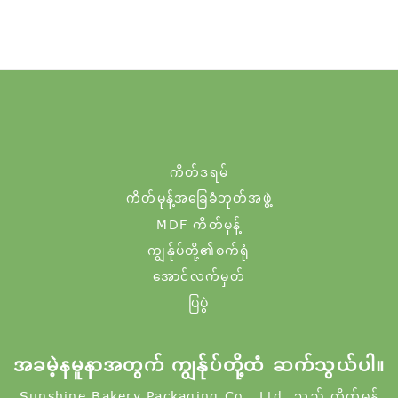
ကိတ်ဒရမ်
ကိတ်မုန့်အခြေခံဘုတ်အဖွဲ့
MDF ကိတ်မုန့်
ကျွန်ုပ်တို့၏စက်ရုံ
အောင်လက်မှတ်
ပြပွဲ
အခမဲ့နမူနာအတွက် ကျွန်ုပ်တို့ထံ ဆက်သွယ်ပါ။
Sunshine Bakery Packaging Co., Ltd. သည် ကိတ်မုန့်