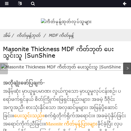
့
အိမ်
ကိတ်မုန့်ဘုတ်
MDF ကိတ်မုန့်
Masonite Thickness MDF ကိတ်ဘုတ် ပေး
သွင်းသူ |SunShine
အတိုချုံးဖော်ပြချက်-
အနိမ့်ဆုံး မှာယူမှုပမာဏ၊ လွယ်ကူသော မှာယူမှုလုပ်ငန်းစဉ်၊ ပ
ရော်ဖက်ရှင်နယ် စိတ်ကြိုက်ဖြေရှင်းနည်းများ၊ အခမဲ့ ဒီဇိုင်း
အကူအညီ၊ စားသုံးနိုင်သော အလှဆင်မှုများ၊ အမြန်ပို့ဆောင်
ခြင်း။
ပေးသွင်းသည်။
စက်ရုံတိုက်ရိုက်အရောင်း။ အခမဲ့ပုံနှိပ်ခြင်း
အရောင်ကိုက်ညီခြင်း။
Masonite ကိတ်မုန့်ပြားများ
ခိုင်ခံ့ပြီး လှပ