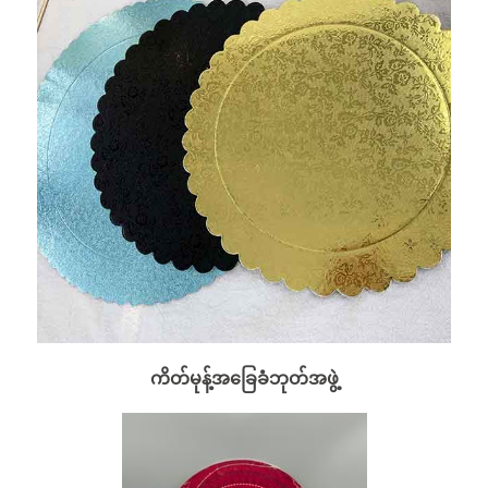
ကိတ်မုန့်အခြေခံဘုတ်အဖွဲ့