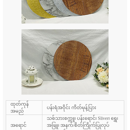
ထုတ်ကုန်
ပန်းရံအဝိုင်း ကိတ်မုန့်ပြား
အမည်
သစ်သားစက္ကူ၊ ပန်းရောင်၊ Sliver၊ ရွှေ၊
အရောင်
အဖြူ၊ အနက်/စိတ်ကြိုက်ပြုလုပ်