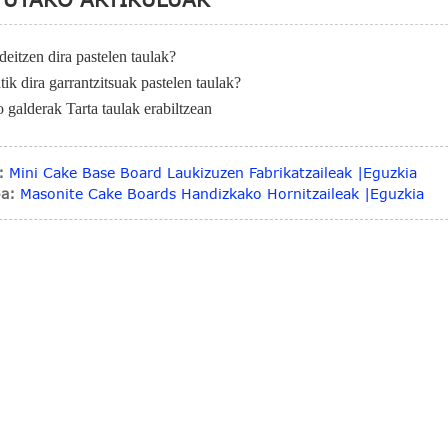
deitzen dira pastelen taulak?
tik dira garrantzitsuak pastelen taulak?
 galderak Tarta taulak erabiltzean
:
Mini Cake Base Board Laukizuzen Fabrikatzaileak |Eguzkia
a:
Masonite Cake Boards Handizkako Hornitzaileak |Eguzkia