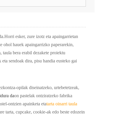
a.Horri esker, zure izotz eta apaingarrietan
te ohol hauek apaingarrizko paperarekin,
, taula bera erabil dezakete proiektu
 eta sendoak dira, pisu handia eusteko gai
zkontza-opilak diseinatzeko, urtebetetzeak,
idura da
on pastelak ontziratzeko fabrika
stel-ontzien apainketa eta
tarta oinarri taula
re tarta, cupcake, cookie-ak edo beste edozein