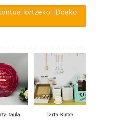
kontua lortzeko |Doako
rta taula
Tarta Kutxa