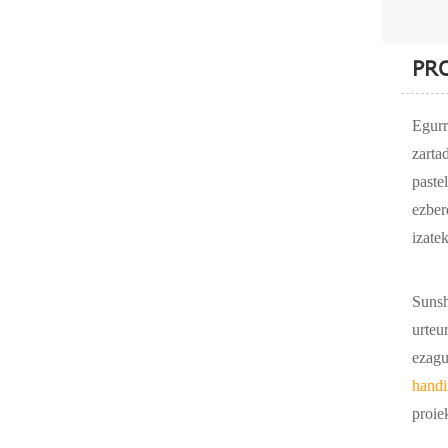
PR
Egurr
zarta
paste
ezber
izate
Sunsh
urteu
ezagu
hand
proie