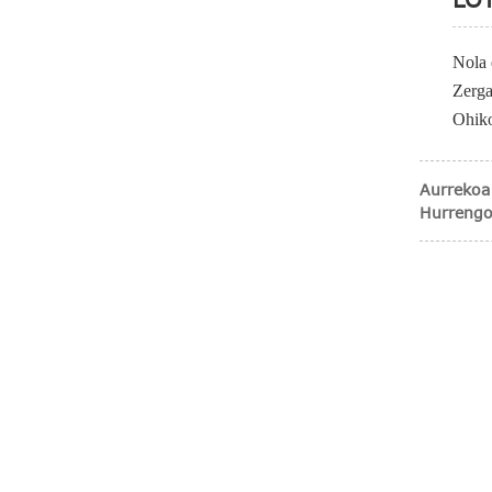
Nola 
Zerga
Ohiko
Aurrekoa
Hurrengo