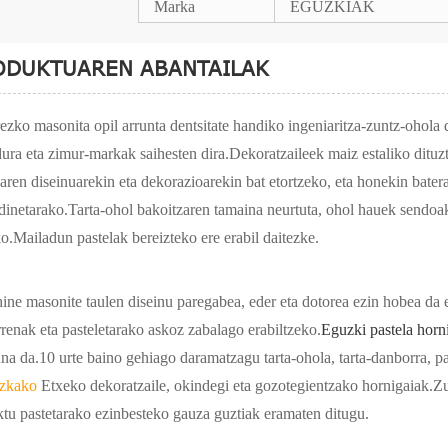
Marka
EGUZKIAK
ODUKTUAREN ABANTAILAK
ezko masonita opil arrunta dentsitate handiko ingeniaritza-zuntz-ohola d
dura eta zimur-markak saihesten dira.Dekoratzaileek maiz estaliko dituz
laren diseinuarekin eta dekorazioarekin bat etortzeko, eta honekin batera
dinetarako.Tarta-ohol bakoitzaren tamaina neurtuta, ohol hauek sendoak
ko.Mailadun pastelak bereizteko ere erabil daitezke.
ine masonite taulen diseinu paregabea, eder eta dotorea ezin hobea da e
rrenak eta pasteletarako askoz zabalago erabiltzeko.
Eguzki pastela horn
na da.10 urte baino gehiago daramatzagu tarta-ohola, tarta-danborra, pa
izkako
Etxeko dekoratzaile, okindegi eta gozotegientzako hornigaiak.Zu
ktu pastetarako ezinbesteko gauza guztiak eramaten ditugu.