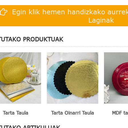
Egin klik hemen handizkako aurre
Laginak
TUTAKO PRODUKTUAK
Tarta Taula
Tarta Oinarri Taula
MDF ta
TUTAKO ARTIKULUAK