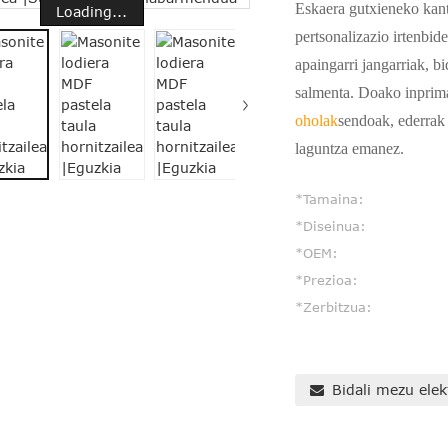
Eskaera gutxieneko kant
Loading...
pertsonalizazio irtenbid
apaingarri jangarriak, bi
salmenta. Doako inprima
oholak
sendoak, ederrak 
laguntza emanez.
*Tamaina:
*Diseinua:
*OEM:
*Prezioa:
*Zerbitzua:
Bidali mezu ele