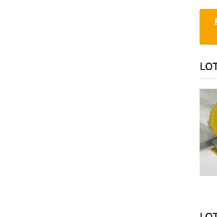
LO
LO