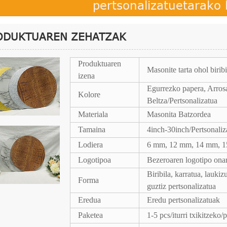
pertsonalizatuetarako
ODUKTUAREN ZEHATZAK
Produktuaren
Masonite tarta ohol biribi
izena
Egurrezko papera, Arrosa,
Kolore
Beltza/Pertsonalizatua
Materiala
Masonita Batzordea
Tamaina
4inch-30inch/Pertsonaliz
Lodiera
6 mm, 12 mm, 14 mm, 15
Logotipoa
Bezeroaren logotipo onar
Biribila, karratua, lauki
Forma
guztiz pertsonalizatua
Eredua
Eredu pertsonalizatuak
Paketea
1-5 pcs/iturri txikitzeko/