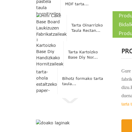
MDF tarta...
Prod
Bidal
Tarta Oinarrizko
Taula Rectan...
Produ
PR
Tarta Kartoizko
Base Diy Nor...
Gure 
Bihotz formako tarta
fabri
taula...
dizu.
duena
tarta 