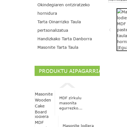
Okindegiaren ontziratzeko
hornidura
Tarta Oinarrizko Taula
pertsonalizatua
Handizkako Tarta Danborra
Masonite Tarta Taula
PRODUKTU AIPAGARRIAK
MDF zirkulu
masonita
egurrezko...
Masonite lodiera