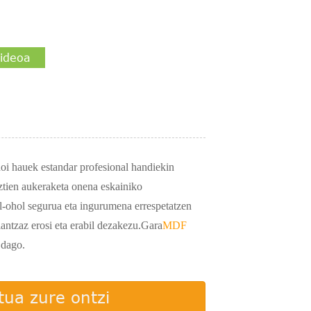
ideoa
oi hauek estandar profesional handiekin
ztien aukeraketa onena eskainiko
l-ohol segurua eta ingurumena errespetatzen
ntzaz erosi eta erabil dezakezu.Gara
MDF
 dago.
ua zure ontzi