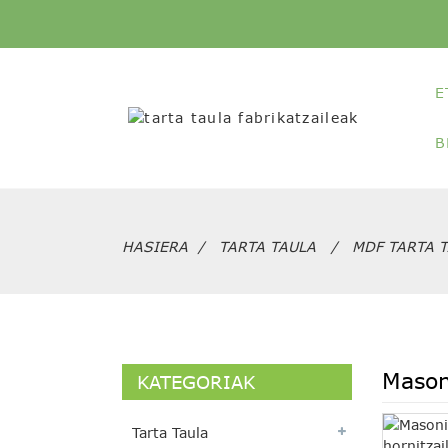
E
B
HASIERA
TARTA TAULA
MDF TARTA 
Mason
KATEGORIAK
Tarta Taula