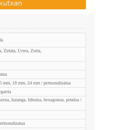
 kutxan
la
 Zirtala, Urrea, Zuria,
atua
 mm, 18 mm, 24 mm / pertsonalizatua
garria
zuzena, luzanga, bihotza, hexagonoa, petaloa /
pertsonalizatua