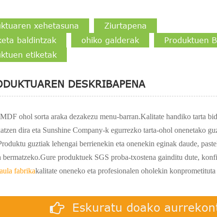
uktuaren xehetasuna
Ziurtapena
keta baldintzak
ohiko galderak
Produktuen B
ktuen etiketak
ODUKTUAREN DESKRIBAPENA
MDF ohol sorta araka dezakezu menu-barran.Kalitate handiko tarta bid
katzen dira eta Sunshine Company-k egurrezko tarta-ohol onenetako gu
Produktu guztiak lehengai berrienekin eta onenekin eginak daude, paste
 bermatzeko.Gure produktuek SGS proba-txostena gainditu dute, konfia
taula fabrika
kalitate oneneko eta profesionalen oholekin konprometituta
Eskuratu doako aurrekont