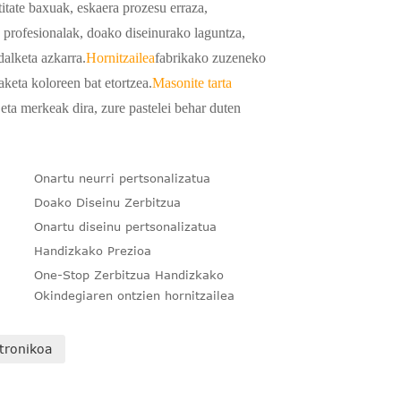
itate baxuak, eskaera prozesu erraza,
e profesionalak, doako diseinurako laguntza,
dalketa azkarra.
Hornitzailea
fabrikako zuzeneko
keta koloreen bat etortzea.
Masonite tarta
eta merkeak dira, zure pastelei behar duten
Onartu neurri pertsonalizatua
Doako Diseinu Zerbitzua
Onartu diseinu pertsonalizatua
Handizkako Prezioa
One-Stop Zerbitzua Handizkako
Okindegiaren ontzien hornitzailea
ktronikoa