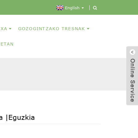
English
TXA
GOZOGINTZAKO TRESNAK
NETAN
ea |Eguzkia