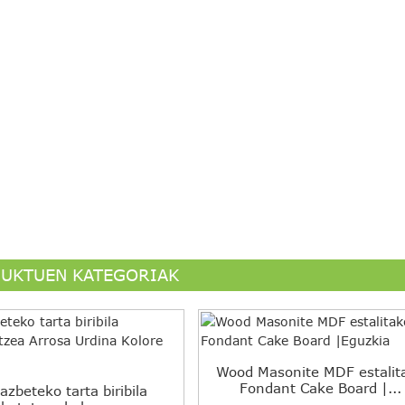
UKTUEN KATEGORIAK
Wood Masonite MDF estalit
Fondant Cake Board |...
azbeteko tarta biribila