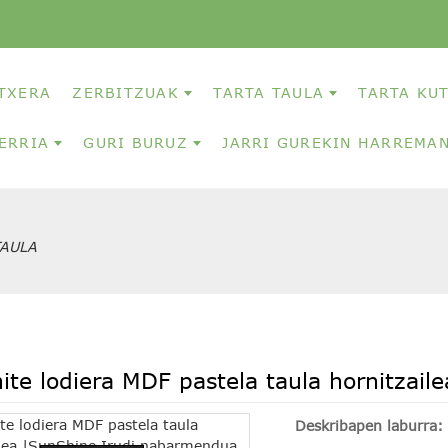
TXERA
ZERBITZUAK
TARTA TAULA
TARTA KU
ERRIA
GURI BURUZ
JARRI GUREKIN HARREMA
TAULA
ite lodiera MDF pastela taula hornitzail
Deskribapen laburra: