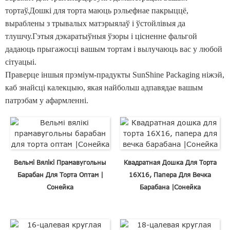
тортаў.Дошкі для торта маюць рэльефнае пакрыццё,
выраблены з трывалых матэрыялаў і ўстойлівыя да
тлушчу.Гэтыя дэкаратыўныя ўзоры і цісненне фальгой
дадаюць прыгажосці вашым тортам і вылучаюць вас у любой
сітуацыі.
Праверце іншыя прэміум-прадукты SunShine Packaging ніжэй,
каб знайсці калекцыю, якая найбольш адпавядае вашым
патрэбам у афармленні.
Вельмі Вялікі Прамавугольны
Квадратная Дошка Для Торта
Барабан Для Торта Оптам |
16X16, Папера Для Вечка
Сонейка
Барабана |Сонейка