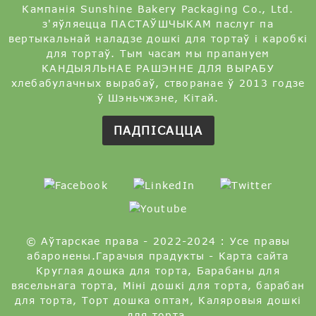
Кампанія Sunshine Bakery Packaging Co., Ltd.
з'яўляецца ПАСТАЎШЧЫКАМ паслуг па
вертыкальнай наладзе дошкі для тортаў і каробкі
для тортаў. Тым часам мы прапануем
КАНДЫЯЛЬНАЕ РАШЭННЕ ДЛЯ ВЫРАБУ
хлебабулачных вырабаў, створанае ў 2013 годзе
ў Шэньчжэне, Кітай.
ПАДПІСАЦЦА
© Аўтарскае права - 2022-2024 : Усе правы
абаронены.
Гарачыя прадукты
-
Карта сайта
Круглая дошка для торта
,
Барабаны для
вясельнага торта
,
Міні дошкі для торта
,
барабан
для торта
,
Торт дошка оптам
,
Каляровыя дошкі
для торта
,