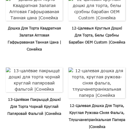
Дошка Для Торта Квадратная
12-Цалевыя Круглыя ​​дошкі
Залатая Аптовая
Для Торта, Белы Срэбны
Гафрыраваная Танная Цана |
Барабан OEM Custom |Сонейка
Сонейка
13-Цалёвае Пакрыццё Дошкі
12-Цалевая Дошка Для Торта,
Для Торта Чорнай Круглай
Круглая Ружова-Сіняя Фальга,
Папяровай Фальгой |Сонейка
Тлушчанепранікальная Папера
|Сонейка