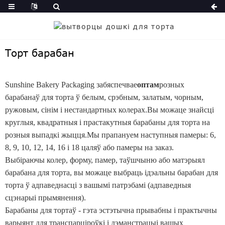
Торт барабан
Sunshine Bakery Packaging забяспечвае
оптам
розных
барабанаў для торта ў белым, срэбным, залатым, чорным,
ружовым, сінім і нестандартных колерах.Вы можаце знайсці
круглыя, квадратныя і прастакутныя барабаны для торта на
розныя выпадкі жыцця.Мы прапануем наступныя памеры: 6,
8, 9, 10, 12, 14, 16 і 18 цаляў або памеры на заказ.
Выбіраючы колер, форму, памер, таўшчыню або матэрыял
барабана для торта, вы можаце выбраць ідэальны барабан для
торта ў адпаведнасці з вашымі патрэбамі (адпаведныя
сцэнарыі прымянення).
Барабаны для тортаў - гэта эстэтычна прывабны і практычны
варыянт для транспарціроўкі і дэманстрацыі вашых