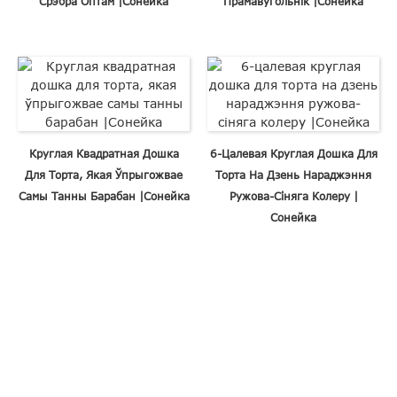
Срэбра Оптам |Сонейка
Прамавугольнік |Сонейка
Круглая Квадратная Дошка
6-Цалевая Круглая Дошка Для
Для Торта, Якая Ўпрыгожвае
Торта На Дзень Нараджэння
Самы Танны Барабан |Сонейка
Ружова-Сіняга Колеру |
Сонейка