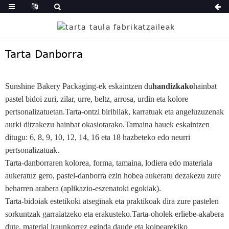
Tarta Danborra
Sunshine Bakery Packaging-ek eskaintzen du
handizkako
hainbat
pastel bidoi zuri, zilar, urre, beltz, arrosa, urdin eta kolore
pertsonalizatuetan.Tarta-ontzi biribilak, karratuak eta angeluzuzenak
aurki ditzakezu hainbat okasiotarako.Tamaina hauek eskaintzen
ditugu: 6, 8, 9, 10, 12, 14, 16 eta 18 hazbeteko edo neurri
pertsonalizatuak.
Tarta-danborraren kolorea, forma, tamaina, lodiera edo materiala
aukeratuz gero, pastel-danborra ezin hobea aukeratu dezakezu zure
beharren arabera (aplikazio-eszenatoki egokiak).
Tarta-bidoiak estetikoki atseginak eta praktikoak dira zure pastelen
sorkuntzak garraiatzeko eta erakusteko.Tarta-oholek erliebe-akabera
dute, material iraunkorrez eginda daude eta koipearekiko