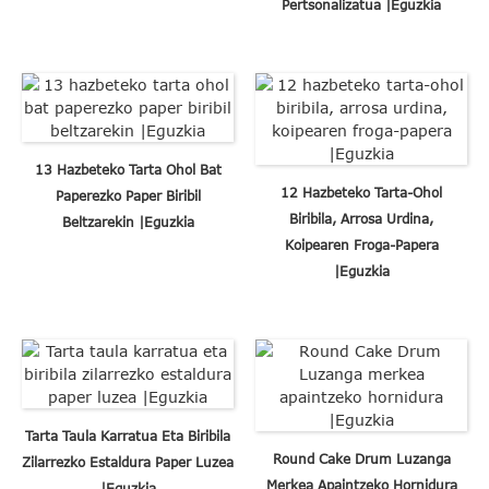
Pertsonalizatua |Eguzkia
13 Hazbeteko Tarta Ohol Bat
12 Hazbeteko Tarta-Ohol
Paperezko Paper Biribil
Biribila, Arrosa Urdina,
Beltzarekin |Eguzkia
Koipearen Froga-Papera
|Eguzkia
Tarta Taula Karratua Eta Biribila
Round Cake Drum Luzanga
Zilarrezko Estaldura Paper Luzea
Merkea Apaintzeko Hornidura
|Eguzkia