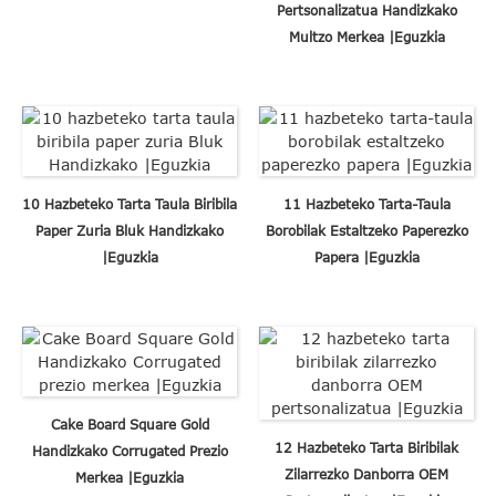
Pertsonalizatua Handizkako
Multzo Merkea |Eguzkia
10 Hazbeteko Tarta Taula Biribila
11 Hazbeteko Tarta-Taula
Paper Zuria Bluk Handizkako
Borobilak Estaltzeko Paperezko
|Eguzkia
Papera |Eguzkia
Cake Board Square Gold
12 Hazbeteko Tarta Biribilak
Handizkako Corrugated Prezio
Zilarrezko Danborra OEM
Merkea |Eguzkia