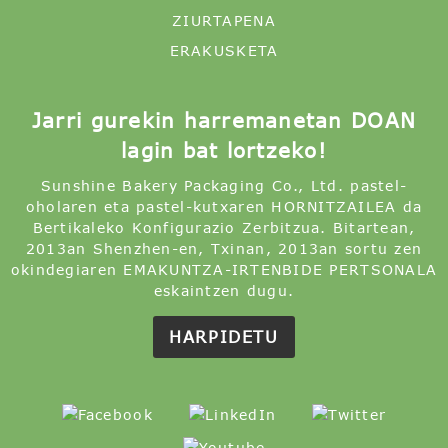
ZIURTAPENA
ERAKUSKETA
Jarri gurekin harremanetan DOAN
lagin bat lortzeko!
Sunshine Bakery Packaging Co., Ltd. pastel-
oholaren eta pastel-kutxaren HORNITZAILEA da
Bertikaleko Konfigurazio Zerbitzua. Bitartean,
2013an Shenzhen-en, Txinan, 2013an sortu zen
okindegiaren EMAKUNTZA-IRTENBIDE PERTSONALA
eskaintzen dugu.
HARPIDETU