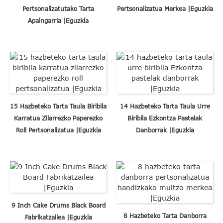
Pertsonalizatutako Tarta
Pertsonalizatua Merkea |Eguzkia
Apaingarria |Eguzkia
15 Hazbeteko Tarta Taula Biribila
14 Hazbeteko Tarta Taula Urre
Karratua Zilarrezko Paperezko
Biribila Ezkontza Pastelak
Roll Pertsonalizatua |Eguzkia
Danborrak |Eguzkia
9 Inch Cake Drums Black Board
8 Hazbeteko Tarta Danborra
Fabrikatzailea |Eguzkia