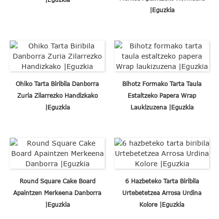
|Eguzkia
Ohiko Tarta Biribila Danborra
Bihotz Formako Tarta Taula
Zuria Zilarrezko Handizkako
Estaltzeko Papera Wrap
|Eguzkia
Laukizuzena |Eguzkia
Round Square Cake Board
6 Hazbeteko Tarta Biribila
Apaintzen Merkeena Danborra
Urtebetetzea Arrosa Urdina
|Eguzkia
Kolore |Eguzkia