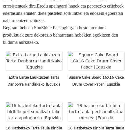
erresistenteak dira.Eredu apaingarri hauek eta paperezko erliebeek
edertasuna ematen diete pastelen sorkuntzei eta edozein egoeratan
nabarmentzen zaituzte.
Begiratu behean SunShine Packaging-en beste premium
produktuak zure dekorazio beharretara hobekien egokitzen den
bilduma aurkitzeko.
Extra Large Laukizuzen Tarta
Square Cake Board 16X16 Cake
Danborra Handizkako |Eguzkia
Drum Cover Paper |Eguzkia
16 Hazbeteko Tarta Taula Biribila
18 Hazbeteko Biribila Tarta Taula