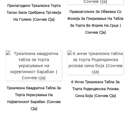
Прилагодено Тркалезна Торта
Правоаголник За Обвивка Со
Тапан Бела Сребрена Трговија
Фолија За Покривање На Табла
На Големо |Сончев Сјај
За Торта Во Форма На Срце |
Сончев Сјај
6 Инчи Тркалезна Табла За
Тркалезна Квадратна Табла За
Торта Роденденска Розова
Торта Украсување На
Сина Боја |Сончев Сјај
Најевтиниот Барабан |Сончев
Сјај