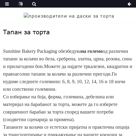
Тапан за торта
Sunshine Bakery Packaging обезбедува
на големо
од различни
тапани за колачи во бела, сребрена, златна, црна, розова, сина
и прилагодени бои.Можете да најдете тркалезни, квадратни и
правоаголни тапани за колачи за различни пригоди.Ги
нудиме следните големини: 6, 8, 9, 10, 12, 14, 16 и 18 инчи
или сопствени големини.
Со избирање на боја, форма, големина, дебелина или
материјал на барабанот за торта, можете да го изберете
совршениот барабан за торта според вашите потреби
(соодветни сценарија за примена).
Тапаните за колачи се естетски пријатна и практична опција
за транспортирање и прикажување на вашите креации за