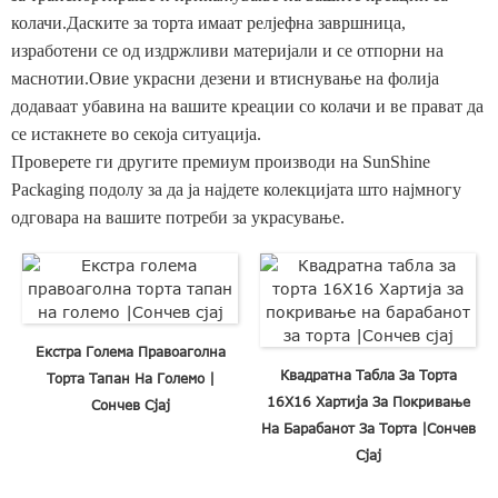
колачи.Даските за торта имаат релјефна завршница,
изработени се од издржливи материјали и се отпорни на
маснотии.Овие украсни дезени и втиснување на фолија
додаваат убавина на вашите креации со колачи и ве прават да
се истакнете во секоја ситуација.
Проверете ги другите премиум производи на SunShine
Packaging подолу за да ја најдете колекцијата што најмногу
одговара на вашите потреби за украсување.
Екстра Голема Правоаголна
Квадратна Табла За Торта
Торта Тапан На Големо |
16X16 Хартија За Покривање
Сончев Сјај
На Барабанот За Торта |Сончев
Сјај