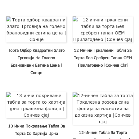
Торта Одбор Квадратни Злато
12 Инчни Тркалезни Табли За
Трговија На Големо
Торта Бел Сребрен Тапан OEM
Брановидни Евтина Цена |
Прилагодено |Сончев Сјај
Сонце
13 Инчи Покривање Табла За
12-Инчен Табла За Торта
Торта Со Хартија Црна