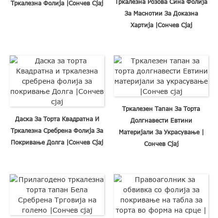
Тркалезна Розова Сина Фолија
Тркалезна Фолија |Сончев Сјај
За Маснотии За Доказна
Хартија |Сончев Сјај
Тркалезен Тапан За Торта
Даска За Торта Квадратна И
Долгнавести Евтини
Тркалезна Сребрена Фолија За
Материјали За Украсување |
Покривање Долга |Сончев Сјај
Сончев Сјај