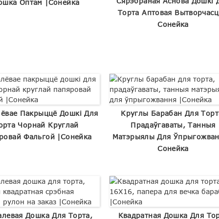
Сярэбраная Аснова Дошкі 
ошка Оптам |Сонейка
Торта Аптовая Вытворчасц
Сонейка
ёвае Пакрыццё Дошкі Для
Круглы Барабан Для Торт
орта Чорнай Круглай
Прадаўгаваты, Танныя
ровай Фальгой |Сонейка
Матэрыялы Для Ўпрыгожван
Сонейка
алевая Дошка Для Торта,
Квадратная Дошка Для То