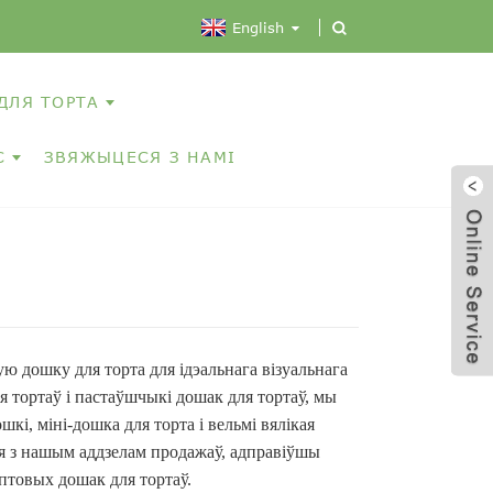
English
ДЛЯ ТОРТА
С
ЗВЯЖЫЦЕСЯ З НАМІ
ю дошку для торта для ідэальнага візуальнага
 тортаў і пастаўшчыкі дошак для тортаў, мы
і, міні-дошка для торта і вельмі вялікая
ся з нашым аддзелам продажаў, адправіўшы
птовых дошак для тортаў.