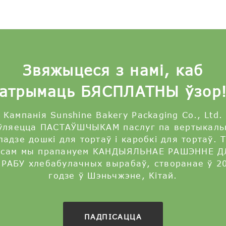
Звяжыцеся з намі, каб
атрымаць БЯСПЛАТНЫ ўзор
Кампанія Sunshine Bakery Packaging Co., Ltd.
яўляецца ПАСТАЎШЧЫКАМ паслуг па вертыкаль
ладзе дошкі для тортаў і каробкі для тортаў. 
асам мы прапануем КАНДЫЯЛЬНАЕ РАШЭННЕ Д
РАБУ хлебабулачных вырабаў, створанае ў 2
годзе ў Шэньчжэне, Кітай.
ПАДПІСАЦЦА