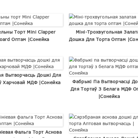
ельны Торт Mini Clapper
Міні-Трохвугольная Залат
oard Оптам |Сонейка
Дошка Для Торта Оптам |Со
ая Вытворчасць Дошкі Для
Фабрыкі Па Вытворчасці До
ў Харчовай МДФ |Сонейка
Для Тортаў З Белага МДФ О
|Сонейка
іевая Фальга Торт Аснова