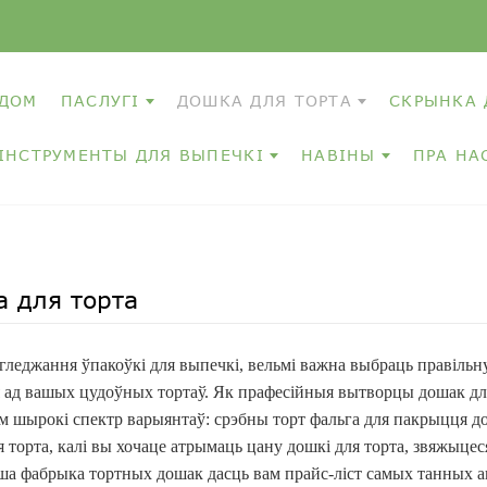
ДОМ
ПАСЛУГІ
ДОШКА ДЛЯ ТОРТА
СКРЫНКА 
ІНСТРУМЕНТЫ ДЛЯ ВЫПЕЧКІ
НАВІНЫ
ПРА НА
 для торта
гледжання ўпакоўкі для выпечкі, вельмі важна выбраць правільну
 ад вашых цудоўных тортаў. Як прафесійныя вытворцы дошак для
 шырокі спектр варыянтаў: срэбны торт фальга для пакрыцця дошк
 торта, калі вы хочаце атрымаць цану дошкі для торта, звяжыце
ша фабрыка тортных дошак дасць вам прайс-ліст самых танных а