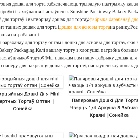
товыя дошкі для торта забяспечваюць трывалую падтрымку кавала
ціроўкі і захоўвання.Пастаўшчык Sunshine Packinway Bakery Pac
 для тортаў і вытворцаў дошак для тортаў.
фабрыка барабанаў для
нт танных дошак для торта і
дошка для асновы торта
на рынку.Роз
зныя патрабаванні.
 барабанаў для тортаў оптам і дошкі для асновы для тортаў, які
 Bakery Packaging.Калі вашаму торту з хлопушкі патрэбна больша
пастаўшчыкоў тартоў!Мы пакажам вам нашу фабрыку дошак для то
о паперу для пакрыцця дошак для тортаў, пастаўшчыкоў дошак дл
орцыйныя Дошкі Для Міні-
Папяровыя Дошкі Для Торт
ертных Тортаў Оптам |
Чвэрць 1/4 Аркуша З Зубчас
Сонейка
Краямі |Сонейка