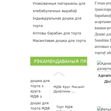
Гэтыя ап
Упаковачныя матэрыялы для
транспар
хлебабулачных вырабаў
барабанаў
Індывідуальная дошка для
асартыме
торта
вашыя ро
Аптовы барабан для торта
Дошкі для
Sunshine
Масанітавая дошка для торта
аптовых 
тортаў аб
РЭКАМЕНДАВАНЫЯ ПРАДУКТЫ
Аднап
Дэс
МДФ Круг Масаніт
Драўляны ...
Торт МДФ