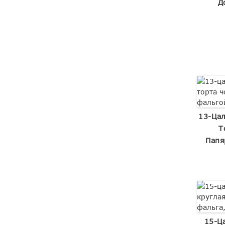
Д
13-Цал
Т
Папя
15-Ц