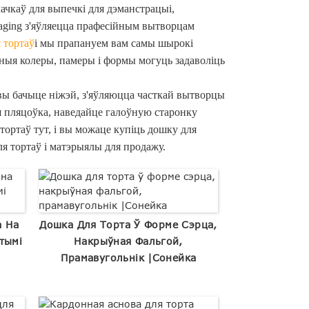
чкаў для выпечкі для дэманстрацыі,
kaging з'яўляецца прафесійным вытворцам
 тортаў
і мы прапануем вам самы шырокі
ныя колеры, памеры і формы могуць задаволіць
я вы бачыце ніжэй, з'яўляюцца часткай вытворцы
я пляцоўка, наведайце галоўную старонку
ртаў тут, і вы можаце купіць дошку для
я тортаў і матэрыялы для продажу.
а На
Дошка Для Торта Ў Форме Сэрца,
тымі
Накрыўная Фальгой,
Прамавугольнік |Сонейка