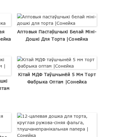
ая
Аптовыя Пастаўшчыкі Белай Міні-
нейка
Дошкі Для Торта |Сонейка
Кітай МДФ Таўшчынёй 5 Мм Торт
шкі
Фабрыка Оптам |Сонейка
птам