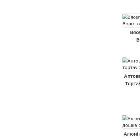
Вяс
B
Аптов
Торта
Алюмін