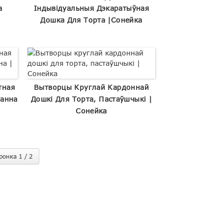
а
Індывідуальныя Дэкаратыўная
Дошка Для Торта |Сонейка
тная
Вытворцы Круглай Кардоннай
Танна
Дошкі Для Торта, Пастаўшчыкі |
Сонейка
ронка 1 / 2