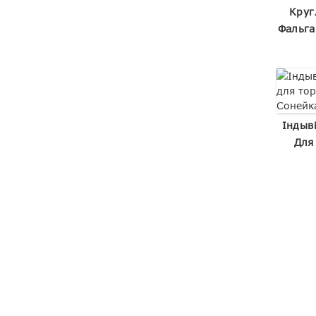
Круг
Фальга
Індыв
Для