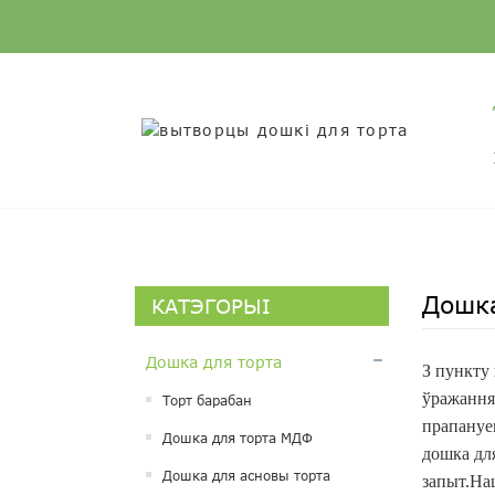
Дошка
КАТЭГОРЫІ
Дошка для торта
З пункту 
ўражання
Торт барабан
прапануем
Дошка для торта МДФ
дошка для
Дошка для асновы торта
запыт.На