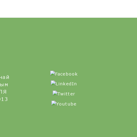
!
най
Тым
ЛЯ
013