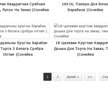
лая Квадратная Срэбная
16X16, Папера Для Вечк
, Рулон На Заказ |Сонейка
Барабана |Сонейка
ідуальны Круглы Барабан
18-Цалевая Круглая Квадра
 Торта З Белага Срэбра
Дошка Для Торта На Заказ, 
Оптам |Сонейка
|Сонейка
1
2
Далей >
>>
Ста