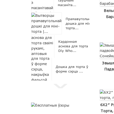
таўшчыні
масаніта...
Вель
Бар
Прамавугольная
дошка для міні-
торта...
Кардонная
аснова для торта
Diy Who...
Звышм
Дошка для торта ў
Падв
форме сэрца ...
6X2″ Р
Торта,