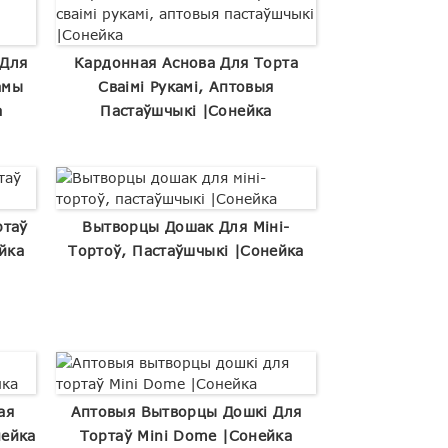
 Для
Кардонная Аснова Для Торта
амы
Сваімі Рукамі, Аптовыя
а
Пастаўшчыкі |Сонейка
ртаў
Вытворцы Дошак Для Міні-
йка
Тортоў, Пастаўшчыкі |Сонейка
ая
Аптовыя Вытворцы Дошкі Для
нейка
Тортаў Mini Dome |Сонейка