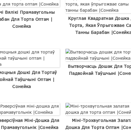
мі Вялікі Прамавугольны
Круглая Квадратная Дошка
абан Для Торта Оптам |
Торта, Якая Ўпрыгожвае С
Сонейка
Танны Барабан |Сонейк
Вытворчасць Дошак Для То
оцныя Дошкі Для Тортаў
Падвойнай Таўшчыні |Соне
ойнай Таўшчыні Оптам |
Сонейка
эверсіўная Міні-Дошка Для
Міні-Трохвугольная Залат
 Прамавугольнік |Сонейка
Дошка Для Торта Оптам |Со