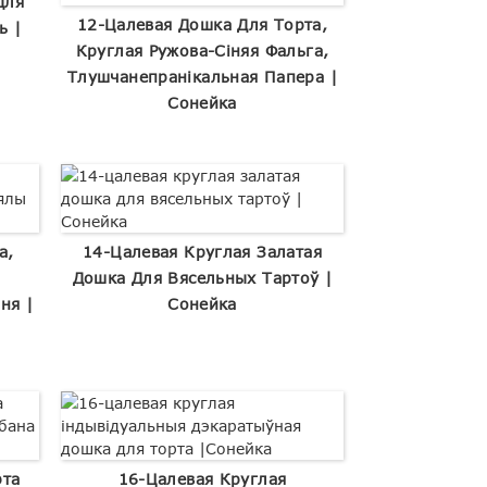
Для
12-Цалевая Дошка Для Торта,
ь |
Круглая Ружова-Сіняя Фальга,
Тлушчанепранікальная Папера |
Сонейка
а,
14-Цалевая Круглая Залатая
Дошка Для Вясельных Тартоў |
ня |
Сонейка
рта
16-Цалевая Круглая