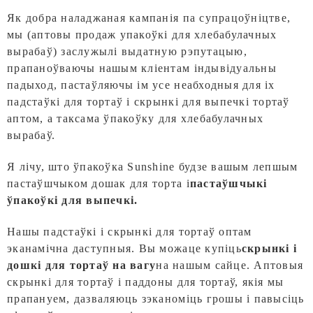
Як добра наладжаная кампанія па супрацоўніцтве,
мы (аптовы продаж упакоўкі для хлебабулачных
вырабаў) заслужылі выдатную рэпутацыю,
прапаноўваючы нашым кліентам індывідуальны
падыход, пастаўляючы ім усе неабходныя для іх
падстаўкі для тортаў і скрынкі для выпечкі тортаў
аптом, а таксама ўпакоўку для хлебабулачных
вырабаў.
Я лічу, што ўпакоўка Sunshine будзе вашым лепшым
пастаўшчыком дошак для торта і
пастаўшчыкі
ўпакоўкі для выпечкі.
Нашы падстаўкі і скрынкі для тортаў оптам
эканамічна даступныя. Вы можаце купіць
скрынкі і
дошкі для тортаў на вагу
на нашым сайце. Аптовыя
скрынкі для тортаў і паддоны для тортаў, якія мы
прапануем, дазваляюць зэканоміць грошы і павысіць