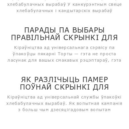
хлебабулачных вырабаў У канкурэнтным свеце
хлебабулачных і кандытарскіх вырабаў
упакоўка - гэта не проста ахоўны пласт, добры
дызайн, разумныя ўстановы, гэта таксама
ПАРАДЫ ПА ВЫБАРЫ
прывабны інструмент для кліентаў. Сярод
ПРАВІЛЬНАЙ СКРЫНКІ ДЛЯ
усіх...
ТОРТА
Кіраўніцтва ад універсальнага сэрвісу па
ўпакоўцы пякарні Торты — гэта не проста
ласунак для вашых смакавых рэцэптараў, гэта
маленькія пасланцы радасці. Шчасце на дзень
нараджэння, весялосць свята, святочнае цяпло
ЯК РАЗЛІЧЫЦЬ ПАМЕР
— усё гэта ў гэтых мяккіх, пухнатых салодкіх
ПОЎНАЙ СКРЫНКІ ДЛЯ
пластах. А скрынка для торта? Гэта н...
ТОРТА?
Кіраўніцтва ад універсальнай службы ўпакоўкі
хлебабулачных вырабаў. Як вопытная кампанія
з больш чым дзесяцігадовым вопытам
вытворчасці ўпакоўкі для хлебабулачных
вырабаў, мы спецыялізуемся на паддонах для
тортаў і скрынках для тортаў, і мы імкнемся