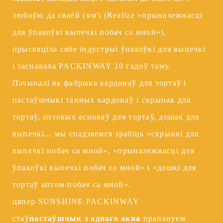
любоўю да сваёй сям'і (Realize «прыналежнасці
для ўпакоўкі выпечкі побач са мной»),
прысвяціла сябе індустрыі ўпакоўкі для выпечкі
і заснавала PACKINWAY 10 гадоў таму.
Пачыналі як фабрыка кардонаў для тортаў і
пастаўшчыкі танных кардонаў і скрынак для
тортаў, аптовых асноваў для тортаў, дошак для
выпечкі... мы спадзяемся зрабіць «скрынкі для
выпечкі побач са мной», «прыналежнасці для
ўпакоўкі выпечкі побач са мной» і «дошкі для
тортаў аптом побач са мной».
цяпер SUNSHINE PACKINWAY
стаў
пастаўшчык з аднаго акна
прапануем