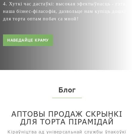
4. Хуткі час дастаўкі: высокая эфектыўнасць - гэта
наша бізнес-філасофія, дазвольце нам купіць дошкі
для торта оптам побач са мной!
НАВЕДАЙЦЕ КРАМУ
Блог
АПТОВЫ ПРОДАЖ СКРЫНКІ
ДЛЯ ТОРТА ПІРАМІДАЙ
Кіраўніцтва ад універсальнай службы ўпакоўкі