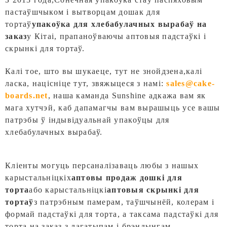
пастаўшчыком і вытворцам дошак для
тортаў
упакоўка для хлебабулачных вырабаў на
заказ
у Кітаі, прапаноўваючы аптовыя падстаўкі і
скрынкі для тортаў.
Калі тое, што вы шукаеце, тут не знойдзена,
калі
ласка, націсніце тут, звяжыцеся з намі:
sales@cake-
boards.net
, наша каманда Sunshine адкажа вам як
мага хутчэй, каб дапамагчы вам вырашыць усе вашы
патрэбы ў індывідуальнай упакоўцы для
хлебабулачных вырабаў.
Кліенты могуць персаналізаваць любы з нашых
карыстальніцкіх
аптовы продаж
дошкі для
торта
або карыстальніцкі
аптовыя скрынкі для
тортаў
з патрэбным памерам, таўшчынёй, колерам і
формай падстаўкі для торта, а таксама падстаўкі для
торта на заказ з лагатыпам і брэндынгам.