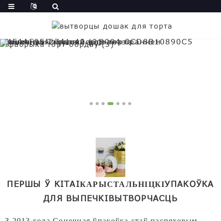
ПЕРШЫ Ў КІТАІ
УПАКОЎКА
КАРЫСТАЛЬНІЦКІ
ДЛЯ ВЫПЕЧКІ
ВЫТВОРЧАСЦЬ
З 2013 года,
Сонечная ўпакоўка
стаў паспяховым