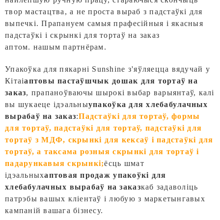
твор мастацтва, а не проста выраб з падстаўкі для
выпечкі. Прапануем самыя прафесійныя і якасныя
падстаўкі і скрынкі для тортаў на заказ
аптом.
нашым партнёрам.
Упакоўка для пякарні Sunshine з'яўляецца вядучай у
Кітаі
аптовы пастаўшчык дошак для тортаў на
заказ
, прапаноўваючы шырокі выбар варыянтаў, калі
вы шукаеце ідэальны
упакоўка для хлебабулачных
вырабаў на заказ
:
Падстаўкі для тортаў, формы
для тортаў, падстаўкі для тортаў, падстаўкі для
тортаў з МДФ, скрынкі для кексаў і падстаўкі для
тортаў, а таксама розныя скрынкі для тортаў і
падарункавыя скрынкі;
ёсць шмат
ідэальных
аптовая продаж упакоўкі для
хлебабулачных вырабаў на заказ
каб задаволіць
патрэбы вашых кліентаў і любую з маркетынгавых
кампаній вашага бізнесу.