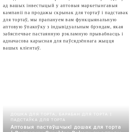
ад вашых інвестыцый у аптовыя маркетынгавыя
кампаніі па продажы скрынак для тортаў і падставак
для тортаў, мы прапануем вам функцыянальную
аптовую ўпакоўку з індывідуальным брэндам, якая
забяспечвае пастаянную рэкламную прывабнасць і
адначасова карысная для паўсядзённага жыцця
вашых кліентаў.
ДОШКА ДЛЯ ТОРТА, БАРАБАН ДЛЯ ТОРТА І
ПАДСТАЎКА ДЛЯ ТОРТА
Аптовыя пастаўшчыкі дошак для торта