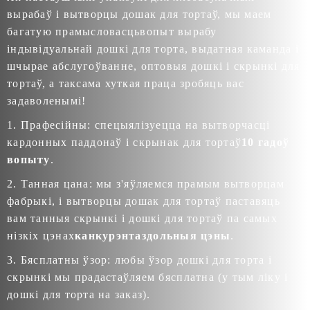
вырабаў і вытворцы дошак для тортаў, мы маем
багатую прамысловасць
вопыт вырабу
індывідуальнай дошкі для торта
, выдатная каманда і
шчырае абслугоўванне, оптовыя дошкі і скрынкі для
тортаў, а таксама хуткая праца зробяць вас
задаволенымі!
1. Прафесійны: спецыялізуецца на вытворчасці
кардонных паддонаў і скрынак для тортаў
10 гадоў
вопыту
.
2. Танная цана: мы з'яўляемся прамым вытворцам
фабрыкі, і вытворцы дошак для тортаў паставяць
вам танныя скрынкі і дошкі для тортаў па самых
нізкіх цэнах
канкурэнтаздольныя цэны
.
3. Бясплатны ўзор: любы ўзор дошкі для торта і
скрынкі мы прадастаўляем бясплатна (у тым ліку і
дошкі для торта на заказ).