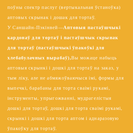
поўны спектр паслуг (вертыкальная ўстаноўка)
аптовых скрынак і дошак для тортаў.
У Саншайн-Пэкінвей—
Аптовыя пастаўшчыкі
кардонаў для тортаў і пастаўшчык скрынак
для тортаў (пастаўшчыкі ўпакоўкі для
хлебабулачных вырабаў),
Вы можаце набыць
аптовыя скрынкі і дошкі для тортаў на заказ, у
тым ліку, але не абмяжоўваючыся імі, формы для
выпечкі, барабаны для торта сваімі рукамі,
інструменты, упрыгожванні, мудрагелістыя
дошкі для тортаў, дошкі для торта сваімі рукамі,
скрынкі і дошкі для торта аптом і аднаразовую
ўпакоўку для тортаў.