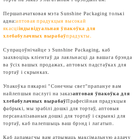
Першапачатковая мэта Sunshine Packaging толькі
адна:
аптовая прадукцыя высокай
якасці
індывідуальная ўпакоўка для
хлебабулачных вырабаў
прадукты.
Супрацоўнічайце з Sunshine Packaging, каб
заахвоціць кліентаў да лаяльнасці да вашага брэнда
ва ўсіх вашых продажах, аптовых падстаўках для
тортаў і скрынках.
Упакоўка пякарні "Сонечны свет"
прапануе вам
найлепшыя паслугі на заказ
аптовая ўпакоўка для
хлебабулачных вырабаў
Прафесійная прадукцыя
фабрыкі, мы зрабілі дошкі для тортаў, аптовыя
персаналізаваныя дошкі для тортаў і скрынкі для
тортаў, каб палепшыць ваш брэнд і лагатып.
Каб дапамагчы вам атрымаць максімальную аддачу