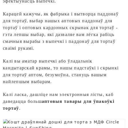
эфектыўнасць выпечкі.
Карацей кажучы, як фабрыка і вытворца паддонаў
для тортаў, выбар нашых аптовых паддонаў для
тортаў і оптовых кардонных скрынак для тортаў -
гэта лепшы выбар, які дазваляе вам лёгка рабіць
смачныя вырабы з выпечкі і паддонаў для тортаў
сваімі рукамі.
Калі вы аматар выпечкі або ўладальнік
кандытарскай крамы, то нашы падстаўкі і скрынкі
для тортаў аптом, безумоўна, стануць вашым
найлепшым выбарам.
Калі ласка, дашліце нам электронныя лісты, каб
даведацца больш
аптовыя тавары для ўпакоўкі
тортаў
.