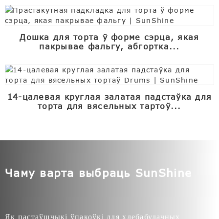
Дошка для торта ў форме сэрца, якая
пакрывае фальгу, абгортка...
14-цалевая круглая залатая падстаўка для
торта для вясельных тартоў...
Чаму варта выбраць SunShine
Як пастаўшчыкі ўпакоўкі для хлебабулачных