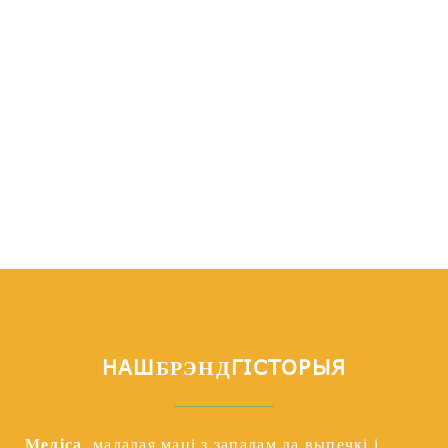
НАШ
ГІСТОРЫЯ
БРЭНД
Меліса
, маладая маці з запалам да выпечкі і