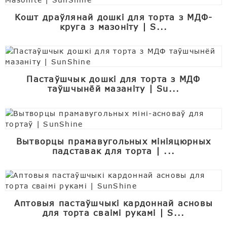
Кошт драўлянай дошкі для торта з МДФ-
круга з мазоніту | S...
Пастаўшчык дошкі для торта з МДФ
таўшчынёй мазаніту | Su...
Вытворцы прамавугольных мініяцюрных
падставак для торта | ...
Аптовыя пастаўшчыкі кардоннай асновы
для торта сваімі рукамі | S...