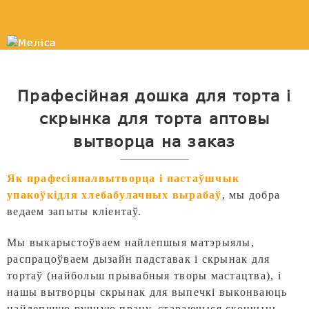
Прафесійная дошка для торта і
скрынка для торта аптовы
вытворца на заказ
Як прафесіянал
вытворца і пастаўшчык
упакоўкі
для хлебабулачных вырабаў
,
мы добра
ведаем запыты кліентаў.
Мы выкарыстоўваем найлепшыя матэрыялы,
распрацоўваем дызайн падставак і скрынак для
тортаў (найбольш прывабныя творы мастацтва), і
нашы вытворцы скрынак для выпечкі выконваюць
найлепшую ручную працу, стараючыся скончыць